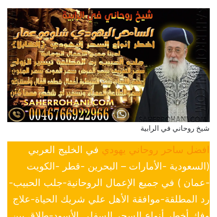
شيخ روحاني في الرابية
افضل ساحر روحاني يهودي
في الخليج العربي
(السعودية -الأمارات – البحرين -قطر -الكويت
-عمان ) في جميع الإعمال الروحانية-جلب الحبيب-
رد المطلقة-موافقة الأهل علي شريك الحياة-علاج
وفك أخطر أنواع السحر السفلي الأسود-طلاق بين