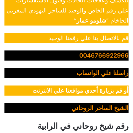
للكشف وعلاجات الحالات وقبول الاستفسارات
علي رقم الخاص والوحيد للساحر اليهودي المغربي
الحاخام “
شلومو عمار
”
قم بالاتصال بنا علي رقمنا الوحيد
0046766922966
راسلنا علي الواتساب
أو قم بزيارة أحدي مواقعنا علي الانترنت
الشيخ الساحر الروحاني
رقم شيخ روحاني في الرابية