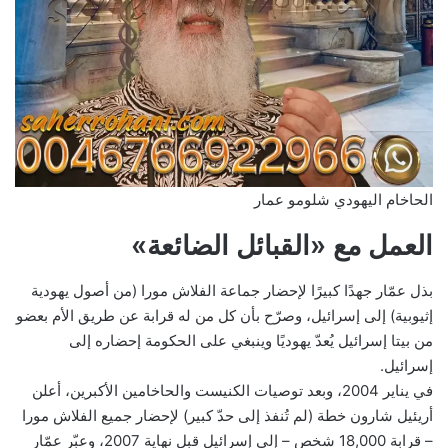
الحاخام اليهودي شلومو عمار
العمل مع «القبائل الضائعة»
بذل عمّار جهدًا كبيرًا لإحضار جماعة الفلاش مورا (من أصول يهودية
إثيوبية) إلى إسرائيل، وصرّح بأن كل من له قرابة عن طريق الأم بعضو
من بيتا إسرائيل يُعدّ يهوديًا وينبغي على الحكومة إحضاره إلى
إسرائيل.
في يناير 2004، وبعد توصيات الكنيست والحاخامين الأكبرين، أعلن
أريئيل شارون خطة (لم تُنفذ إلى حدّ كبير) لإحضار جميع الفلاش مورا
– قرابة 18,000 شخص – إلى إسرائيل قبل نهاية 2007، وعبّر عمّار