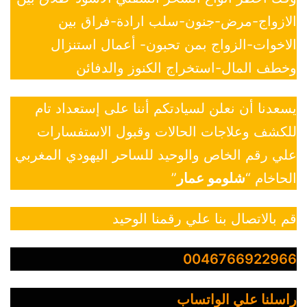
الازواج-مرض-جنون-سلب ارادة-فراق بين
الاخوات-الزواج بمن تحبون- أعمال استنزال
وخطف المال-استخراج الكنوز والدفائن
يسعدنا أن نعلن لسيادتكم أننا على إستعداد تام
للكشف وعلاجات الحالات وقبول الاستفسارات
علي رقم الخاص والوحيد للساحر اليهودي المغربي
الحاخام “
شلومو عمار
”
قم بالاتصال بنا علي رقمنا الوحيد
0046766922966
راسلنا علي الواتساب