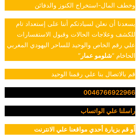
وخطف المال-استخراج الكنوز والدفائن
يسعدنا أن نعلن لسيادتكم أننا على إستعداد تام
للكشف وعلاجات الحالات وقبول الاستفسارات
علي رقم الخاص والوحيد للساحر اليهودي المغربي
الحاخام “
شلومو عمار
”
قم بالاتصال بنا علي رقمنا الوحيد
0046766922966
راسلنا علي الواتساب
أو قم بزيارة أحدي مواقعنا علي الانترنت