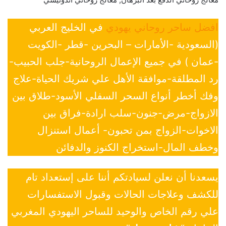
افضل ساحر روحاني يهودي
في الخليج العربي
(السعودية -الأمارات – البحرين -قطر -الكويت
-عمان ) في جميع الإعمال الروحانية-جلب الحبيب-
رد المطلقة-موافقة الأهل علي شريك الحياة-علاج
وفك أخطر أنواع السحر السفلي الأسود-طلاق بين
الازواج-مرض-جنون-سلب ارادة-فراق بين
الاخوات-الزواج بمن تحبون- أعمال استنزال
وخطف المال-استخراج الكنوز والدفائن
يسعدنا أن نعلن لسيادتكم أننا على إستعداد تام
للكشف وعلاجات الحالات وقبول الاستفسارات
علي رقم الخاص والوحيد للساحر اليهودي المغربي