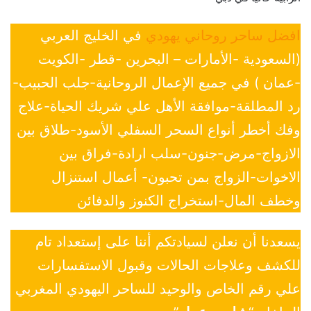
افضل ساحر روحاني يهودي
في الخليج العربي
(السعودية -الأمارات – البحرين -قطر -الكويت
-عمان ) في جميع الإعمال الروحانية-جلب الحبيب-
رد المطلقة-موافقة الأهل علي شريك الحياة-علاج
وفك أخطر أنواع السحر السفلي الأسود-طلاق بين
الازواج-مرض-جنون-سلب ارادة-فراق بين
الاخوات-الزواج بمن تحبون- أعمال استنزال
وخطف المال-استخراج الكنوز والدفائن
يسعدنا أن نعلن لسيادتكم أننا على إستعداد تام
للكشف وعلاجات الحالات وقبول الاستفسارات
علي رقم الخاص والوحيد للساحر اليهودي المغربي