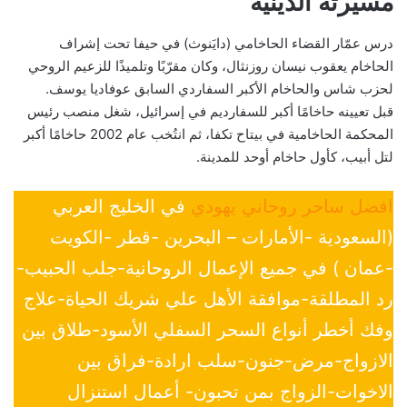
مسيرته الدينية
درس عمّار القضاء الحاخامي (دايَنوث) في حيفا تحت إشراف
الحاخام يعقوب نيسان روزنثال، وكان مقرّبًا وتلميذًا للزعيم الروحي
لحزب شاس والحاخام الأكبر السفاردي السابق عوفاديا يوسف.
قبل تعيينه حاخامًا أكبر للسفارديم في إسرائيل، شغل منصب رئيس
المحكمة الحاخامية في بيتاح تكفا، ثم انتُخب عام 2002 حاخامًا أكبر
لتل أبيب، كأول حاخام أوحد للمدينة.
افضل ساحر روحاني يهودي
في الخليج العربي
(السعودية -الأمارات – البحرين -قطر -الكويت
-عمان ) في جميع الإعمال الروحانية-جلب الحبيب-
رد المطلقة-موافقة الأهل علي شريك الحياة-علاج
وفك أخطر أنواع السحر السفلي الأسود-طلاق بين
الازواج-مرض-جنون-سلب ارادة-فراق بين
الاخوات-الزواج بمن تحبون- أعمال استنزال