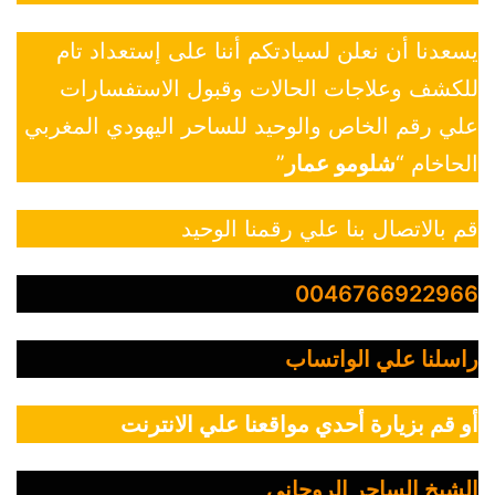
يسعدنا أن نعلن لسيادتكم أننا على إستعداد تام
للكشف وعلاجات الحالات وقبول الاستفسارات
علي رقم الخاص والوحيد للساحر اليهودي المغربي
الحاخام “
شلومو عمار
”
قم بالاتصال بنا علي رقمنا الوحيد
0046766922966
راسلنا علي الواتساب
أو قم بزيارة أحدي مواقعنا علي الانترنت
الشيخ الساحر الروحاني