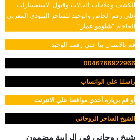
للكشف وعلاجات الحالات وقبول الاستفسارات
علي رقم الخاص والوحيد للساحر اليهودي المغربي
الحاخام “
شلومو عمار
”
قم بالاتصال بنا علي رقمنا الوحيد
0046766922966
راسلنا علي الواتساب
أو قم بزيارة أحدي مواقعنا علي الانترنت
الشيخ الساحر الروحاني
شيخ روحاني في الرابية مضمون