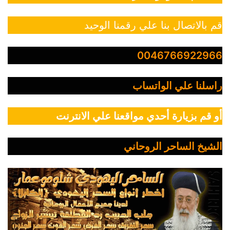
قم بالاتصال بنا علي رقمنا الوحيد
0046766922966
راسلنا علي الواتساب
أو قم بزيارة أحدي مواقعنا علي الانترنت
الشيخ الساحر الروحاني