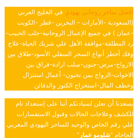
افضل ساحر روحاني يهودي
في الخليج العربي
(السعودية -الأمارات – البحرين -قطر -الكويت
-عمان ) في جميع الإعمال الروحانية-جلب الحبيب-
رد المطلقة-موافقة الأهل علي شريك الحياة-علاج
وفك أخطر أنواع السحر السفلي الأسود-طلاق بين
الازواج-مرض-جنون-سلب ارادة-فراق بين
الاخوات-الزواج بمن تحبون- أعمال استنزال
وخطف المال-استخراج الكنوز والدفائن
يسعدنا أن نعلن لسيادتكم أننا على إستعداد تام
للكشف وعلاجات الحالات وقبول الاستفسارات
علي رقم الخاص والوحيد للساحر اليهودي المغربي
الحاخام “
شلومو عمار
”