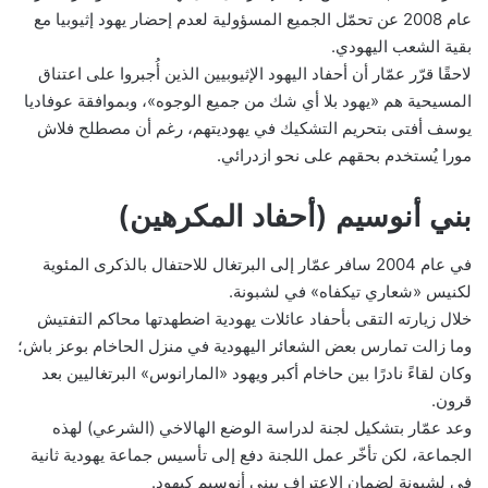
عام 2008 عن تحمّل الجميع المسؤولية لعدم إحضار يهود إثيوبيا مع
بقية الشعب اليهودي.
لاحقًا قرّر عمّار أن أحفاد اليهود الإثيوبيين الذين أُجبروا على اعتناق
المسيحية هم «يهود بلا أي شك من جميع الوجوه»، وبموافقة عوفاديا
يوسف أفتى بتحريم التشكيك في يهوديتهم، رغم أن مصطلح فلاش
مورا يُستخدم بحقهم على نحو ازدرائي.
بني أنوسيم (أحفاد المكرهين)
في عام 2004 سافر عمّار إلى البرتغال للاحتفال بالذكرى المئوية
لكنيس «شعاري تيكفاه» في لشبونة.
خلال زيارته التقى بأحفاد عائلات يهودية اضطهدتها محاكم التفتيش
وما زالت تمارس بعض الشعائر اليهودية في منزل الحاخام بوعز باش؛
وكان لقاءً نادرًا بين حاخام أكبر ويهود «المارانوس» البرتغاليين بعد
قرون.
وعد عمّار بتشكيل لجنة لدراسة الوضع الهالاخي (الشرعي) لهذه
الجماعة، لكن تأخّر عمل اللجنة دفع إلى تأسيس جماعة يهودية ثانية
في لشبونة لضمان الاعتراف ببني أنوسيم كيهود.