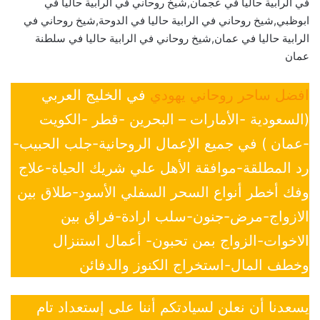
في الرابية حاليا في عجمان,شيخ روحاني في الرابية حاليا في
ابوظبي,شيخ روحاني في الرابية حاليا في الدوحة,شيخ روحاني في
الرابية حاليا في عمان,شيخ روحاني في الرابية حاليا في سلطنة
عمان
افضل ساحر روحاني يهودي
في الخليج العربي
(السعودية -الأمارات – البحرين -قطر -الكويت
-عمان ) في جميع الإعمال الروحانية-جلب الحبيب-
رد المطلقة-موافقة الأهل علي شريك الحياة-علاج
وفك أخطر أنواع السحر السفلي الأسود-طلاق بين
الازواج-مرض-جنون-سلب ارادة-فراق بين
الاخوات-الزواج بمن تحبون- أعمال استنزال
وخطف المال-استخراج الكنوز والدفائن
يسعدنا أن نعلن لسيادتكم أننا على إستعداد تام