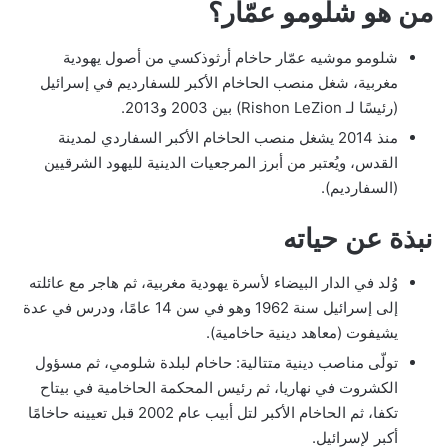
من هو شلومو عمّار؟
شلومو موشيه عمّار حاخام أرثوذكسي من أصول يهودية
مغربية، شغل منصب الحاخام الأكبر للسفارديم في إسرائيل
(رئيسًا لـ Rishon LeZion) بين 2003 و2013.
منذ 2014 يشغل منصب الحاخام الأكبر السفاردي لمدينة
القدس، ويُعتبر من أبرز المرجعيات الدينية لليهود الشرقيين
(السفارديم).
نبذة عن حياته
وُلد في الدار البيضاء لأسرة يهودية مغربية، ثم هاجر مع عائلته
إلى إسرائيل سنة 1962 وهو في سن 14 عامًا، ودرس في عدة
يشيفوت (معاهد دينية حاخامية).
تولّى مناصب دينية متتالية: حاخام لبلدة شلومي، ثم مسؤول
الكشروت في نهاريا، ثم رئيس المحكمة الحاخامية في بيتاح
تكفا، ثم الحاخام الأكبر لتل أبيب عام 2002 قبل تعيينه حاخامًا
أكبر لإسرائيل.