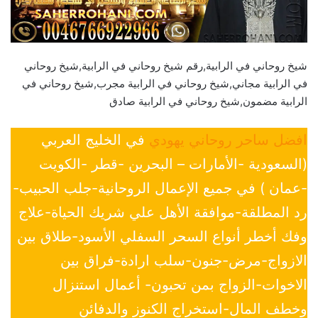
شيخ روحاني في الرابية,رقم شيخ روحاني في الرابية,شيخ روحاني
في الرابية مجاني,شيخ روحاني في الرابية مجرب,شيخ روحاني في
الرابية مضمون,شيخ روحاني في الرابية صادق
افضل ساحر روحاني يهودي
في الخليج العربي
(السعودية -الأمارات – البحرين -قطر -الكويت
-عمان ) في جميع الإعمال الروحانية-جلب الحبيب-
رد المطلقة-موافقة الأهل علي شريك الحياة-علاج
وفك أخطر أنواع السحر السفلي الأسود-طلاق بين
الازواج-مرض-جنون-سلب ارادة-فراق بين
الاخوات-الزواج بمن تحبون- أعمال استنزال
وخطف المال-استخراج الكنوز والدفائن