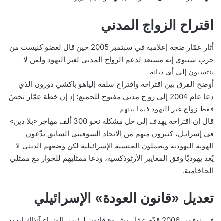
اقتراح الزواج المدني
أثار عمّار ضجة إعلامية في سبتمبر 2005 حين قال لعضو كنيست من
حزب شينوي إنه مستعد لدعم الزواج المدني لغير اليهود ولمن لا
ينتسبون إلى أي ديانة.
أوضح الفرق بين اقتراحه واقتراح سلفه إلياهو باكشي دورون الذي
دعا عام 2004 إلى زواج مدني مفتوح للجميع؛ إذ إن خطة عمّار تخصّ
فقط زواج غير اليهود فيما بينهم.
قال إن اقتراحه يهدف إلى حل مشكلة نحو 300 ألف مهاجر «بلا دين»
في إسرائيل، كثيرون منهم من الاتحاد السوفيتي السابق يدّعون
الهوية اليهودية ويحملون الجنسية الإسرائيلية لكن وضعهم الديني لا
يُعد يهوديًا وفق المعايير الأرثوذكسية، ودعا ممثليهم للحوار مع ممثلي
الحاخامية.
تعديل «قانون العودة» الإسرائيلي
في نوفمبر 2006 قدّم عمّار مشروع قانون لرئيس الوزراء آنذاك إيهود