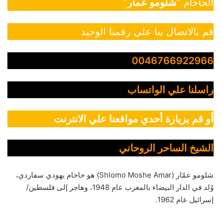
الحاخام “
شلومو عمار
”
قم بالاتصال بنا علي رقمنا الوحيد
0046766922966
راسلنا علي الواتساب
أو قم بزيارة أحدي مواقعنا علي الانترنت
الشيخ الساحر الروحاني
شلومو عمّار (Shlomo Moshe Amar) هو حاخام يهودي سفاردي،
وُلد في الدار البيضاء بالمغرب عام 1948، وهاجر إلى فلسطين/
إسرائيل عام 1962.