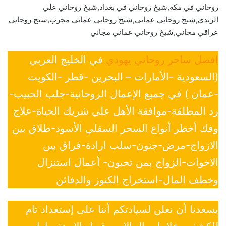
روحاني في مكه,شيخ روحاني في بغداد,شيخ روحاني علي
الزيدي,شيخ روحاني عماني,شيخ روحاني عماني مجرب,شيخ روحاني
عراقي مجاني,شيخ روحاني عماني مجاني
افضل ساحر روحاني يهودي
في الخليج العربي
(السعودية -الأمارات – البحرين -قطر -الكويت
-عمان ) في جميع الإعمال الروحانية-جلب الحبيب-
رد المطلقة-موافقة الأهل علي شريك الحياة-علاج
وفك أخطر أنواع السحر السفلي الأسود-طلاق بين
الازواج-مرض-جنون-سلب ارادة-فراق بين
الاخوات-الزواج بمن تحبون- أعمال استنزال
وخطف المال-استخراج الكنوز والدفائن
يسعدنا أن نعلن لسيادتكم أننا على إستعداد تام