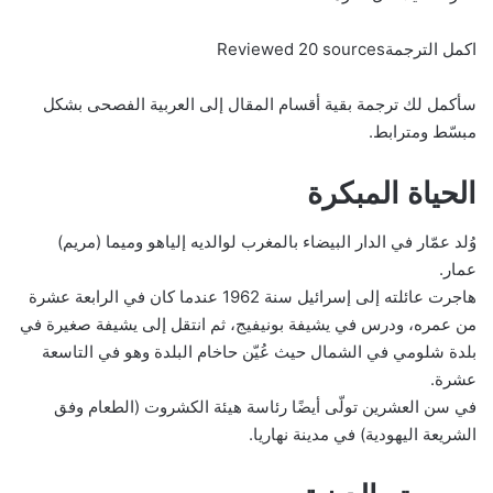
اكمل الترجمةReviewed 20 sources
سأكمل لك ترجمة بقية أقسام المقال إلى العربية الفصحى بشكل
مبسّط ومترابط.
الحياة المبكرة
وُلد عمّار في الدار البيضاء بالمغرب لوالديه إلياهو وميما (مريم)
عمار.
هاجرت عائلته إلى إسرائيل سنة 1962 عندما كان في الرابعة عشرة
من عمره، ودرس في يشيفة بونيفيج، ثم انتقل إلى يشيفة صغيرة في
بلدة شلومي في الشمال حيث عُيّن حاخام البلدة وهو في التاسعة
عشرة.
في سن العشرين تولّى أيضًا رئاسة هيئة الكشروت (الطعام وفق
الشريعة اليهودية) في مدينة نهاريا.