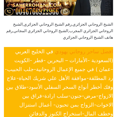
الشيخ الروحاني الجزائري,رقم الشيخ الروحاني الجزائري,الشيخ
الروحاني الجزائري المجرب,الشيخ الروحاني الجزائري المجاني,رقم
هاتف الشيخ الروحاني الجزائري
افضل ساحر روحاني يهودي
في الخليج العربي
(السعودية -الأمارات – البحرين -قطر -الكويت
-عمان ) في جميع الإعمال الروحانية-جلب الحبيب-
رد المطلقة-موافقة الأهل علي شريك الحياة-علاج
وفك أخطر أنواع السحر السفلي الأسود-طلاق بين
الازواج-مرض-جنون-سلب ارادة-فراق بين
الاخوات-الزواج بمن تحبون- أعمال استنزال
وخطف المال-استخراج الكنوز والدفائن