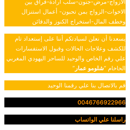
الازواج-مرض-جنون-سلب ارادة-فراق بين
الاخوات-الزواج بمن تحبون- أعمال استنزال
وخطف المال-استخراج الكنوز والدفائن
يسعدنا أن نعلن لسيادتكم أننا على إستعداد تام
للكشف وعلاجات الحالات وقبول الاستفسارات
علي رقم الخاص والوحيد للساحر اليهودي المغربي
الحاخام “
شلومو عمار
”
قم بالاتصال بنا علي رقمنا الوحيد
0046766922966
راسلنا علي الواتساب