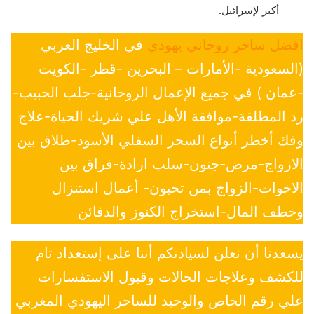
أكبر لإسرائيل.
افضل ساحر روحاني يهودي
في الخليج العربي
(السعودية -الأمارات – البحرين -قطر -الكويت
-عمان ) في جميع الإعمال الروحانية-جلب الحبيب-
رد المطلقة-موافقة الأهل علي شريك الحياة-علاج
وفك أخطر أنواع السحر السفلي الأسود-طلاق بين
الازواج-مرض-جنون-سلب ارادة-فراق بين
الاخوات-الزواج بمن تحبون- أعمال استنزال
وخطف المال-استخراج الكنوز والدفائن
يسعدنا أن نعلن لسيادتكم أننا على إستعداد تام
للكشف وعلاجات الحالات وقبول الاستفسارات
علي رقم الخاص والوحيد للساحر اليهودي المغربي