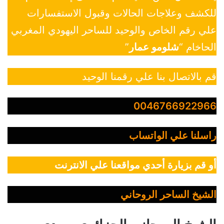
للكشف وعلاجات الحالات وقبول الاستفسارات
علي رقم الخاص والوحيد للساحر اليهودي المغربي
الحاخام “
شلومو عمار
”
قم بالاتصال بنا علي رقمنا الوحيد
0046766922966
راسلنا علي الواتساب
أو قم بزيارة أحدي مواقعنا علي الانترنت
الشيخ الساحر الروحاني