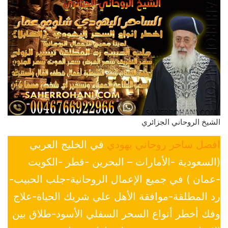
الشيخ الروحاني الجزائري
افضل ساحر روحاني يهودي
في الخليج العربي
(السعودية -الأمارات – البحرين -قطر -الكويت
-عمان ) في جميع الإعمال الروحانية-جلب الحبيب-
رد المطلقة-موافقة الأهل علي شريك الحياة-علاج
وفك أخطر أنواع السحر السفلي الأسود-طلاق بين