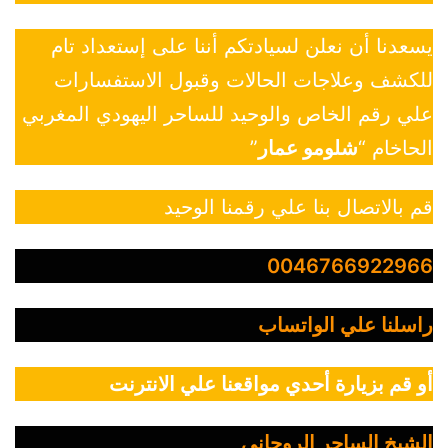
يسعدنا أن نعلن لسيادتكم أننا على إستعداد تام
للكشف وعلاجات الحالات وقبول الاستفسارات
علي رقم الخاص والوحيد للساحر اليهودي المغربي
الحاخام “
شلومو عمار
”
قم بالاتصال بنا علي رقمنا الوحيد
0046766922966
راسلنا علي الواتساب
أو قم بزيارة أحدي مواقعنا علي الانترنت
الشيخ الساحر الروحاني