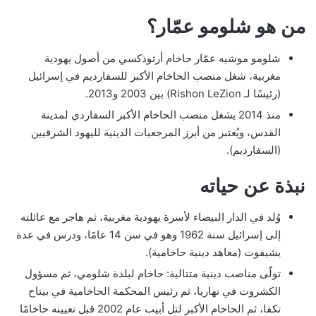
من هو شلومو عمّار؟
شلومو موشيه عمّار حاخام أرثوذكسي من أصول يهودية
مغربية، شغل منصب الحاخام الأكبر للسفارديم في إسرائيل
(رئيسًا لـ Rishon LeZion) بين 2003 و2013.
منذ 2014 يشغل منصب الحاخام الأكبر السفاردي لمدينة
القدس، ويُعتبر من أبرز المرجعيات الدينية لليهود الشرقيين
(السفارديم).
نبذة عن حياته
وُلد في الدار البيضاء لأسرة يهودية مغربية، ثم هاجر مع عائلته
إلى إسرائيل سنة 1962 وهو في سن 14 عامًا، ودرس في عدة
يشيفوت (معاهد دينية حاخامية).
تولّى مناصب دينية متتالية: حاخام لبلدة شلومي، ثم مسؤول
الكشروت في نهاريا، ثم رئيس المحكمة الحاخامية في بيتاح
تكفا، ثم الحاخام الأكبر لتل أبيب عام 2002 قبل تعيينه حاخامًا