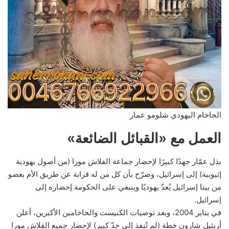
الحاخام اليهودي شلومو عمار
العمل مع «القبائل الضائعة»
بذل عمّار جهدًا كبيرًا لإحضار جماعة الفلاش مورا (من أصول يهودية
إثيوبية) إلى إسرائيل، وصرّح بأن كل من له قرابة عن طريق الأم بعضو
من بيتا إسرائيل يُعدّ يهوديًا وينبغي على الحكومة إحضاره إلى
إسرائيل.
في يناير 2004، وبعد توصيات الكنيست والحاخامين الأكبرين، أعلن
أريئيل شارون خطة (لم تُنفذ إلى حدّ كبير) لإحضار جميع الفلاش مورا