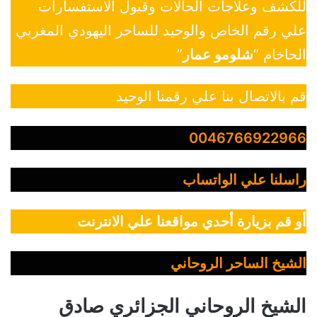
للكشف وعلاجات الحالات وقبول الاستفسارات
علي رقم الخاص والوحيد للساحر اليهودي المغربي
الحاخام “
شلومو عمار
”
قم بالاتصال بنا علي رقمنا الوحيد
0046766922966
راسلنا علي الواتساب
أو قم بزيارة أحدي مواقعنا علي الانترنت
الشيخ الساحر الروحاني
الشيخ الروحاني الجزائري صادق