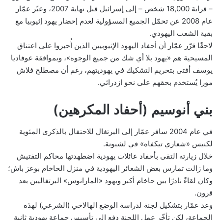
– قرابة 18,000 شخص – إلى إسرائيل قبل نهاية 2007، وعبّر عمّار
عام 2008 عن تحمّل الجميع المسؤولية لعدم إحضار يهود إثيوبيا مع
بقية الشعب اليهودي.
لاحقًا قرّر عمّار أن أحفاد اليهود الإثيوبيين الذين أُجبروا على اعتناق
المسيحية هم «يهود بلا أي شك من جميع الوجوه»، وبموافقة عوفاديا
يوسف أفتى بتحريم التشكيك في يهوديتهم، رغم أن مصطلح فلاش
مورا يُستخدم بحقهم على نحو ازدرائي.
بني أنوسيم (أحفاد المكرهين)
في عام 2004 سافر عمّار إلى البرتغال للاحتفال بالذكرى المئوية
لكنيس «شعاري تيكفاه» في لشبونة.
خلال زيارته التقى بأحفاد عائلات يهودية اضطهدتها محاكم التفتيش
وما زالت تمارس بعض الشعائر اليهودية في منزل الحاخام بوعز باش؛
وكان لقاءً نادرًا بين حاخام أكبر ويهود «المارانوس» البرتغاليين بعد
قرون.
وعد عمّار بتشكيل لجنة لدراسة الوضع الهالاخي (الشرعي) لهذه
الجماعة، لكن تأخّر عمل اللجنة دفع إلى تأسيس جماعة يهودية ثانية