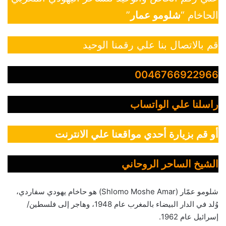
الحاخام “
شلومو عمار
”
قم بالاتصال بنا علي رقمنا الوحيد
0046766922966
راسلنا علي الواتساب
أو قم بزيارة أحدي مواقعنا علي الانترنت
الشيخ الساحر الروحاني
شلومو عمّار (Shlomo Moshe Amar) هو حاخام يهودي سفاردي،
وُلد في الدار البيضاء بالمغرب عام 1948، وهاجر إلى فلسطين/
إسرائيل عام 1962.