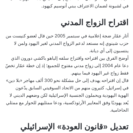
في لشبونة لضمان الاعتراف ببني أنوسيم كيهود.
اقتراح الزواج المدني
أثار عمّار ضجة إعلامية في سبتمبر 2005 حين قال لعضو كنيست من
حزب شينوي إنه مستعد لدعم الزواج المدني لغير اليهود ولمن لا
ينتسبون إلى أي ديانة.
أوضح الفرق بين اقتراحه واقتراح سلفه إلياهو باكشي دورون الذي
دعا عام 2004 إلى زواج مدني مفتوح للجميع؛ إذ إن خطة عمّار تخصّ
فقط زواج غير اليهود فيما بينهم.
قال إن اقتراحه يهدف إلى حل مشكلة نحو 300 ألف مهاجر «بلا دين»
في إسرائيل، كثيرون منهم من الاتحاد السوفيتي السابق يدّعون
الهوية اليهودية ويحملون الجنسية الإسرائيلية لكن وضعهم الديني لا
يُعد يهوديًا وفق المعايير الأرثوذكسية، ودعا ممثليهم للحوار مع ممثلي
الحاخامية.
تعديل «قانون العودة» الإسرائيلي