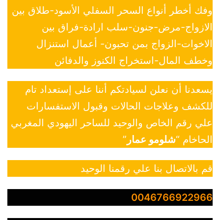
وفك أخطر أنواع السحر السفلي الأسود-طلاق بين
الازواج-مرض-جنون-سلب ارادة-فراق بين
الاخوات-الزواج بمن تحبون- أعمال استنزال
وخطف المال-استخراج الكنوز والدفائن
يسعدنا أن نعلن لسيادتكم أننا على إستعداد تام
للكشف وعلاجات الحالات وقبول الاستفسارات
علي رقم الخاص والوحيد للساحر اليهودي المغربي
الحاخام “
شلومو عمار
”
قم بالاتصال بنا علي رقمنا الوحيد
0046766922966