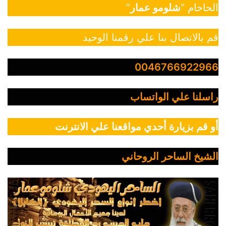
الحاخام “
شلومو عمار
”
قم بالاتصال بنا علي رقمنا الوحيد
0046766922966
راسلنا علي الواتساب
أو قم بزيارة أحدي مواقعنا علي الانترنت
الشيخ الساحر الروحاني