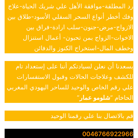
رد المطلقة-موافقة الأهل علي شريك الحياة-علاج
وفك أخطر أنواع السحر السفلي الأسود-طلاق بين
الازواج-مرض-جنون-سلب ارادة-فراق بين
الاخوات-الزواج بمن تحبون- أعمال استنزال
وخطف المال-استخراج الكنوز والدفائن
يسعدنا أن نعلن لسيادتكم أننا على إستعداد تام
للكشف وعلاجات الحالات وقبول الاستفسارات
علي رقم الخاص والوحيد للساحر اليهودي المغربي
الحاخام “
شلومو عمار
”
قم بالاتصال بنا علي رقمنا الوحيد
0046766922966