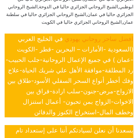
ابوظبي,الشيخ الروحاني الجزائري حاليا في الدوحة,الشيخ الروحاني
الجزائري حاليا في عمان,الشيخ الروحاني الجزائري حاليا في سلطنة
عمان,الشيخ الروحاني الجزائري حاليا في الكويت
افضل ساحر روحاني يهودي
في الخليج العربي
(السعودية -الأمارات – البحرين -قطر -الكويت
-عمان ) في جميع الإعمال الروحانية-جلب الحبيب-
رد المطلقة-موافقة الأهل علي شريك الحياة-علاج
وفك أخطر أنواع السحر السفلي الأسود-طلاق بين
الازواج-مرض-جنون-سلب ارادة-فراق بين
الاخوات-الزواج بمن تحبون- أعمال استنزال
وخطف المال-استخراج الكنوز والدفائن
يسعدنا أن نعلن لسيادتكم أننا على إستعداد تام