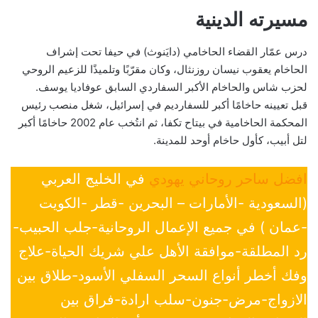
مسيرته الدينية
درس عمّار القضاء الحاخامي (دايَنوث) في حيفا تحت إشراف
الحاخام يعقوب نيسان روزنثال، وكان مقرّبًا وتلميذًا للزعيم الروحي
لحزب شاس والحاخام الأكبر السفاردي السابق عوفاديا يوسف.
قبل تعيينه حاخامًا أكبر للسفارديم في إسرائيل، شغل منصب رئيس
المحكمة الحاخامية في بيتاح تكفا، ثم انتُخب عام 2002 حاخامًا أكبر
لتل أبيب، كأول حاخام أوحد للمدينة.
افضل ساحر روحاني يهودي
في الخليج العربي
(السعودية -الأمارات – البحرين -قطر -الكويت
-عمان ) في جميع الإعمال الروحانية-جلب الحبيب-
رد المطلقة-موافقة الأهل علي شريك الحياة-علاج
وفك أخطر أنواع السحر السفلي الأسود-طلاق بين
الازواج-مرض-جنون-سلب ارادة-فراق بين