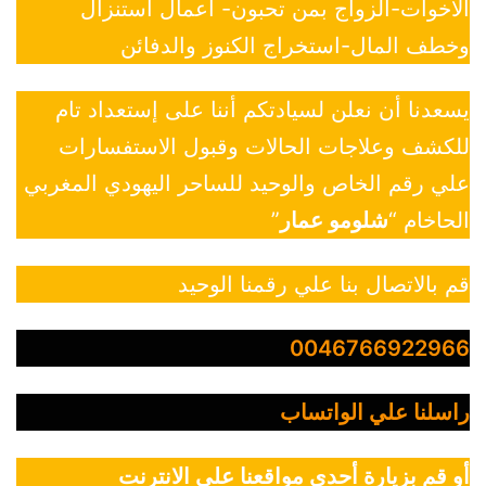
الاخوات-الزواج بمن تحبون- أعمال استنزال
وخطف المال-استخراج الكنوز والدفائن
يسعدنا أن نعلن لسيادتكم أننا على إستعداد تام
للكشف وعلاجات الحالات وقبول الاستفسارات
علي رقم الخاص والوحيد للساحر اليهودي المغربي
الحاخام “
شلومو عمار
”
قم بالاتصال بنا علي رقمنا الوحيد
0046766922966
راسلنا علي الواتساب
أو قم بزيارة أحدي مواقعنا علي الانترنت