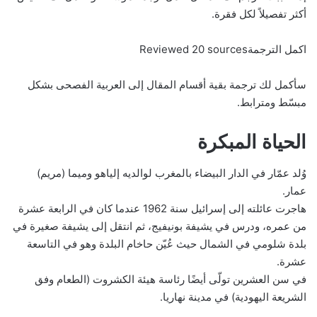
أكثر تفصيلاً لكل فقرة.
اكمل الترجمةReviewed 20 sources
سأكمل لك ترجمة بقية أقسام المقال إلى العربية الفصحى بشكل
مبسّط ومترابط.
الحياة المبكرة
وُلد عمّار في الدار البيضاء بالمغرب لوالديه إلياهو وميما (مريم)
عمار.
هاجرت عائلته إلى إسرائيل سنة 1962 عندما كان في الرابعة عشرة
من عمره، ودرس في يشيفة بونيفيج، ثم انتقل إلى يشيفة صغيرة في
بلدة شلومي في الشمال حيث عُيّن حاخام البلدة وهو في التاسعة
عشرة.
في سن العشرين تولّى أيضًا رئاسة هيئة الكشروت (الطعام وفق
الشريعة اليهودية) في مدينة نهاريا.