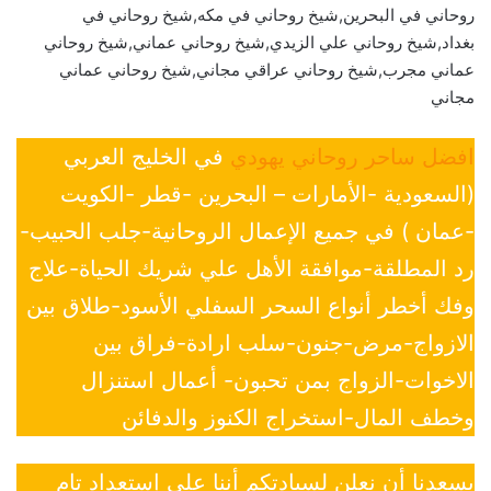
روحاني في البحرين,شيخ روحاني في مكه,شيخ روحاني في
بغداد,شيخ روحاني علي الزيدي,شيخ روحاني عماني,شيخ روحاني
عماني مجرب,شيخ روحاني عراقي مجاني,شيخ روحاني عماني
مجاني
افضل ساحر روحاني يهودي
في الخليج العربي
(السعودية -الأمارات – البحرين -قطر -الكويت
-عمان ) في جميع الإعمال الروحانية-جلب الحبيب-
رد المطلقة-موافقة الأهل علي شريك الحياة-علاج
وفك أخطر أنواع السحر السفلي الأسود-طلاق بين
الازواج-مرض-جنون-سلب ارادة-فراق بين
الاخوات-الزواج بمن تحبون- أعمال استنزال
وخطف المال-استخراج الكنوز والدفائن
يسعدنا أن نعلن لسيادتكم أننا على إستعداد تام