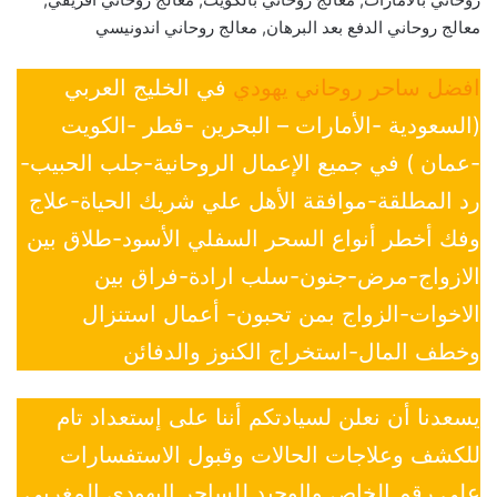
معالج روحاني الدفع بعد البرهان, معالج روحاني اندونيسي
افضل ساحر روحاني يهودي
في الخليج العربي
(السعودية -الأمارات – البحرين -قطر -الكويت
-عمان ) في جميع الإعمال الروحانية-جلب الحبيب-
رد المطلقة-موافقة الأهل علي شريك الحياة-علاج
وفك أخطر أنواع السحر السفلي الأسود-طلاق بين
الازواج-مرض-جنون-سلب ارادة-فراق بين
الاخوات-الزواج بمن تحبون- أعمال استنزال
وخطف المال-استخراج الكنوز والدفائن
يسعدنا أن نعلن لسيادتكم أننا على إستعداد تام
للكشف وعلاجات الحالات وقبول الاستفسارات
علي رقم الخاص والوحيد للساحر اليهودي المغربي