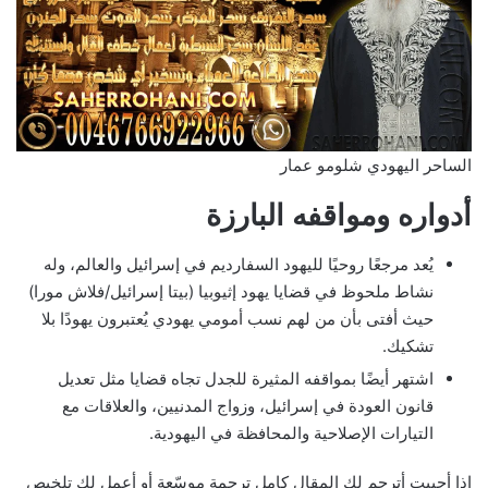
الساحر اليهودي شلومو عمار
أدواره ومواقفه البارزة
يُعد مرجعًا روحيًا لليهود السفارديم في إسرائيل والعالم، وله
نشاط ملحوظ في قضايا يهود إثيوبيا (بيتا إسرائيل/فلاش مورا)
حيث أفتى بأن من لهم نسب أمومي يهودي يُعتبرون يهودًا بلا
تشكيك.
اشتهر أيضًا بمواقفه المثيرة للجدل تجاه قضايا مثل تعديل
قانون العودة في إسرائيل، وزواج المدنيين، والعلاقات مع
التيارات الإصلاحية والمحافظة في اليهودية.
إذا أحببت أترجم لك المقال كامل ترجمة موسّعة أو أعمل لك تلخيص