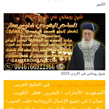
الكنوز
شيخ روحاني في الاردن 2025
افضل ساحر روحاني يهودي
في الخليج العربي
(السعودية -الأمارات – البحرين -قطر -الكويت
-عمان ) في جميع الإعمال الروحانية-جلب الحبيب-
رد المطلقة-موافقة الأهل علي شريك الحياة-علاج