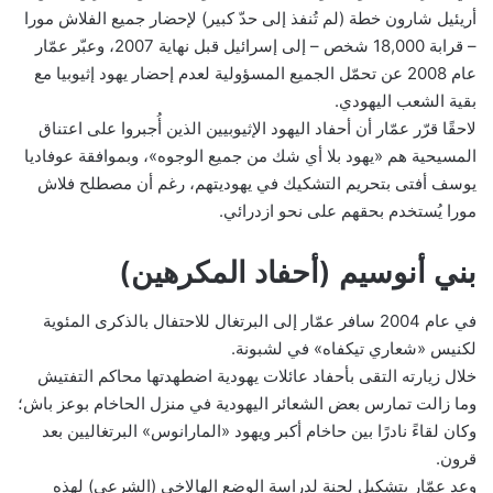
أريئيل شارون خطة (لم تُنفذ إلى حدّ كبير) لإحضار جميع الفلاش مورا
– قرابة 18,000 شخص – إلى إسرائيل قبل نهاية 2007، وعبّر عمّار
عام 2008 عن تحمّل الجميع المسؤولية لعدم إحضار يهود إثيوبيا مع
بقية الشعب اليهودي.
لاحقًا قرّر عمّار أن أحفاد اليهود الإثيوبيين الذين أُجبروا على اعتناق
المسيحية هم «يهود بلا أي شك من جميع الوجوه»، وبموافقة عوفاديا
يوسف أفتى بتحريم التشكيك في يهوديتهم، رغم أن مصطلح فلاش
مورا يُستخدم بحقهم على نحو ازدرائي.
بني أنوسيم (أحفاد المكرهين)
في عام 2004 سافر عمّار إلى البرتغال للاحتفال بالذكرى المئوية
لكنيس «شعاري تيكفاه» في لشبونة.
خلال زيارته التقى بأحفاد عائلات يهودية اضطهدتها محاكم التفتيش
وما زالت تمارس بعض الشعائر اليهودية في منزل الحاخام بوعز باش؛
وكان لقاءً نادرًا بين حاخام أكبر ويهود «المارانوس» البرتغاليين بعد
قرون.
وعد عمّار بتشكيل لجنة لدراسة الوضع الهالاخي (الشرعي) لهذه