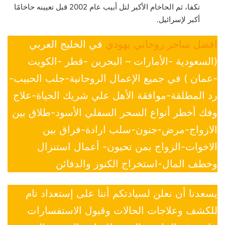
تكفا، ثم الحاخام الأكبر لتل أبيب عام 2002 قبل تعيينه حاخامًا
أكبر لإسرائيل.
افضل ساحر روحاني يهودي
في الخليج العربي
(السعودية -الأمارات – البحرين -قطر -الكويت
-عمان ) في جميع الإعمال الروحانية-جلب الحبيب-
رد المطلقة-موافقة الأهل علي شريك الحياة-علاج
وفك أخطر أنواع السحر السفلي الأسود-طلاق بين
الازواج-مرض-جنون-سلب ارادة-فراق بين
الاخوات-الزواج بمن تحبون- أعمال استنزال
وخطف المال-استخراج الكنوز والدفائن
يسعدنا أن نعلن لسيادتكم أننا على إستعداد تام
للكشف وعلاجات الحالات وقبول الاستفسارات