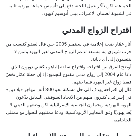
الجماعة، لكن تأخّر عمل اللجنة دفع إلى تأسيس جماعة يهودية ثانية
في لشبونة لضمان الاعتراف ببني أنوسيم كيهود.
اقتراح الزواج المدني
أثار عمّار ضجة إعلامية في سبتمبر 2005 حين قال لعضو كنيست من
حزب شينوي إنه مستعد لدعم الزواج المدني لغير اليهود ولمن لا
ينتسبون إلى أي ديانة.
أوضح الفرق بين اقتراحه واقتراح سلفه إلياهو باكشي دورون الذي
دعا عام 2004 إلى زواج مدني مفتوح للجميع؛ إذ إن خطة عمّار تخصّ
فقط زواج غير اليهود فيما بينهم.
قال إن اقتراحه يهدف إلى حل مشكلة نحو 300 ألف مهاجر «بلا دين»
في إسرائيل، كثيرون منهم من الاتحاد السوفيتي السابق يدّعون
الهوية اليهودية ويحملون الجنسية الإسرائيلية لكن وضعهم الديني لا
يُعد يهوديًا وفق المعايير الأرثوذكسية، ودعا ممثليهم للحوار مع ممثلي
الحاخامية.