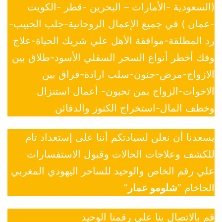
(السعودية -الأمارات – البحرين -قطر -الكويت
-عمان ) في جميع الإعمال الروحانية-جلب الحبيب-
رد المطلقة-موافقة الأهل علي شريك الحياة-علاج
وفك أخطر أنواع السحر السفلي الأسود-طلاق بين
الازواج-مرض-جنون-سلب ارادة-فراق بين
الاخوات-الزواج بمن تحبون- أعمال استنزال
وخطف المال-استخراج الكنوز والدفائن
يسعدنا أن نعلن لسيادتكم أننا على إستعداد تام
للكشف وعلاجات الحالات وقبول الاستفسارات
علي رقم الخاص والوحيد للساحر اليهودي المغربي
الحاخام “
شلومو عمار
”
قم بالاتصال بنا علي رقمنا الوحيد