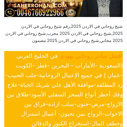
شيخ روحاني في الاردن 2025,رقم شيخ روحاني في الاردن
2025,شيخ روحاني في الاردن 2025 مجرب,شيخ روحاني في الاردن
2025 مجاني,شيخ روحاني في الاردن 2025 مضمون
افضل ساحر روحاني يهودي
في الخليج العربي
(السعودية -الأمارات – البحرين -قطر -الكويت
-عمان ) في جميع الإعمال الروحانية-جلب الحبيب-
رد المطلقة-موافقة الأهل علي شريك الحياة-علاج
وفك أخطر أنواع السحر السفلي الأسود-طلاق بين
الازواج-مرض-جنون-سلب ارادة-فراق بين
الاخوات-الزواج بمن تحبون- أعمال استنزال
وخطف المال-استخراج الكنوز والدفائن