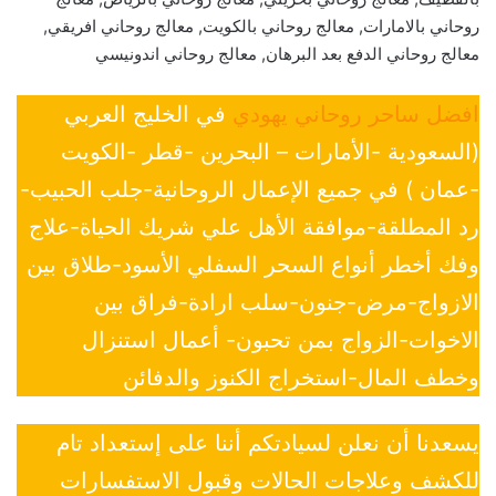
روحاني بالامارات, معالج روحاني بالكويت, معالج روحاني افريقي,
معالج روحاني الدفع بعد البرهان, معالج روحاني اندونيسي
افضل ساحر روحاني يهودي
في الخليج العربي
(السعودية -الأمارات – البحرين -قطر -الكويت
-عمان ) في جميع الإعمال الروحانية-جلب الحبيب-
رد المطلقة-موافقة الأهل علي شريك الحياة-علاج
وفك أخطر أنواع السحر السفلي الأسود-طلاق بين
الازواج-مرض-جنون-سلب ارادة-فراق بين
الاخوات-الزواج بمن تحبون- أعمال استنزال
وخطف المال-استخراج الكنوز والدفائن
يسعدنا أن نعلن لسيادتكم أننا على إستعداد تام
للكشف وعلاجات الحالات وقبول الاستفسارات