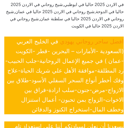
في الاردن 2025 حاليا في ابوظبي,شيخ روحاني في الاردن 2025
حاليا في الدوحة,شيخ روحاني في الاردن 2025 حاليا في عمان,شيخ
روحاني في الاردن 2025 حاليا في سلطنة عمان,شيخ روحاني في
الاردن 2025 حاليا في الكويت
افضل ساحر روحاني يهودي
في الخليج العربي
(السعودية -الأمارات – البحرين -قطر -الكويت
-عمان ) في جميع الإعمال الروحانية-جلب الحبيب-
رد المطلقة-موافقة الأهل علي شريك الحياة-علاج
وفك أخطر أنواع السحر السفلي الأسود-طلاق بين
الازواج-مرض-جنون-سلب ارادة-فراق بين
الاخوات-الزواج بمن تحبون- أعمال استنزال
وخطف المال-استخراج الكنوز والدفائن
يسعدنا أن نعلن لسيادتكم أننا على إستعداد تام