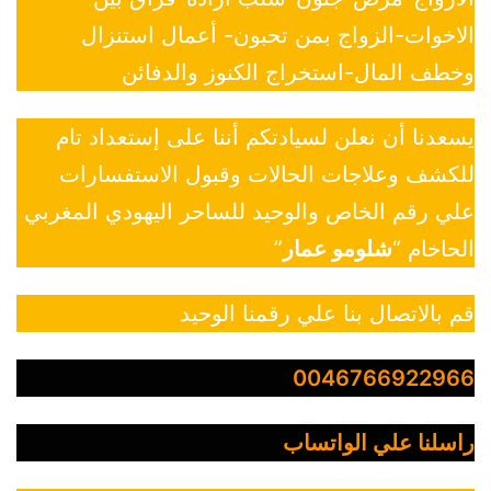
الاخوات-الزواج بمن تحبون- أعمال استنزال
وخطف المال-استخراج الكنوز والدفائن
يسعدنا أن نعلن لسيادتكم أننا على إستعداد تام
للكشف وعلاجات الحالات وقبول الاستفسارات
علي رقم الخاص والوحيد للساحر اليهودي المغربي
الحاخام “
شلومو عمار
”
قم بالاتصال بنا علي رقمنا الوحيد
0046766922966
راسلنا علي الواتساب