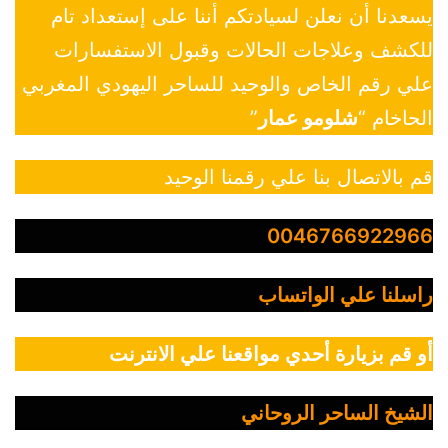
يسعدنا أن نعلن لسيادتكم أننا على إستعداد تام
للكشف وعلاجات الحالات وقبول الاستفسارات
علي رقم الخاص والوحيد للساحر اليهودي المغربي
الحاخام “
شلومو عمار
”
قم بالاتصال بنا علي رقمنا الوحيد
0046766922966
راسلنا علي الواتساب
أو قم بزيارة أحدي مواقعنا علي الانترنت
الشيخ الساحر الروحاني