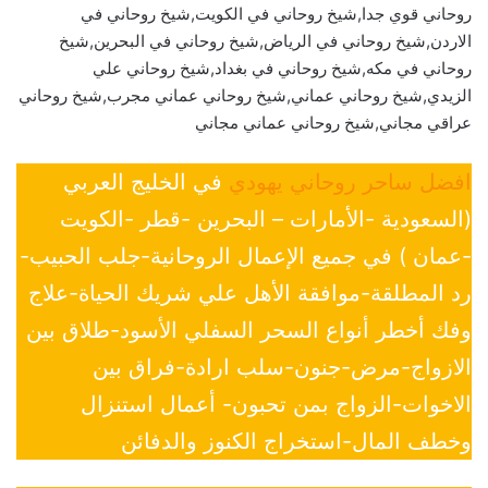
روحاني قوي جدا,شيخ روحاني في الكويت,شيخ روحاني في
الاردن,شيخ روحاني في الرياض,شيخ روحاني في البحرين,شيخ
روحاني في مكه,شيخ روحاني في بغداد,شيخ روحاني علي
الزيدي,شيخ روحاني عماني,شيخ روحاني عماني مجرب,شيخ روحاني
عراقي مجاني,شيخ روحاني عماني مجاني
افضل ساحر روحاني يهودي
في الخليج العربي
(السعودية -الأمارات – البحرين -قطر -الكويت
-عمان ) في جميع الإعمال الروحانية-جلب الحبيب-
رد المطلقة-موافقة الأهل علي شريك الحياة-علاج
وفك أخطر أنواع السحر السفلي الأسود-طلاق بين
الازواج-مرض-جنون-سلب ارادة-فراق بين
الاخوات-الزواج بمن تحبون- أعمال استنزال
وخطف المال-استخراج الكنوز والدفائن