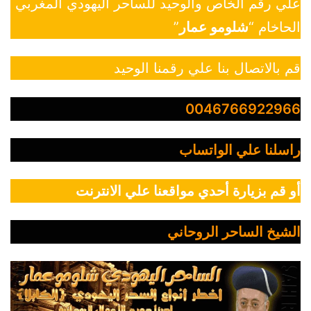
علي رقم الخاص والوحيد للساحر اليهودي المغربي
الحاخام “
شلومو عمار
”
قم بالاتصال بنا علي رقمنا الوحيد
0046766922966
راسلنا علي الواتساب
أو قم بزيارة أحدي مواقعنا علي الانترنت
الشيخ الساحر الروحاني