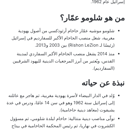
إسرائيل عام 1962.
من هو شلومو عمّار؟
شلومو موشيه عمّار حاخام أرثوذكسي من أصول يهودية
مغربية، شغل منصب الحاخام الأكبر للسفارديم في إسرائيل
(رئيسًا لـ Rishon LeZion) بين 2003 و2013.
منذ 2014 يشغل منصب الحاخام الأكبر السفاردي لمدينة
القدس، ويُعتبر من أبرز المرجعيات الدينية لليهود الشرقيين
(السفارديم).
نبذة عن حياته
وُلد في الدار البيضاء لأسرة يهودية مغربية، ثم هاجر مع عائلته
إلى إسرائيل سنة 1962 وهو في سن 14 عامًا، ودرس في عدة
يشيفوت (معاهد دينية حاخامية).
تولّى مناصب دينية متتالية: حاخام لبلدة شلومي، ثم مسؤول
الكشروت في نهاريا، ثم رئيس المحكمة الحاخامية في بيتاح