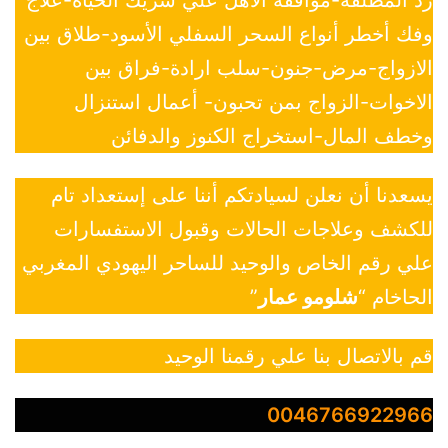
وفك أخطر أنواع السحر السفلي الأسود-طلاق بين
الازواج-مرض-جنون-سلب ارادة-فراق بين
الاخوات-الزواج بمن تحبون- أعمال استنزال
وخطف المال-استخراج الكنوز والدفائن
يسعدنا أن نعلن لسيادتكم أننا على إستعداد تام
للكشف وعلاجات الحالات وقبول الاستفسارات
علي رقم الخاص والوحيد للساحر اليهودي المغربي
الحاخام “
شلومو عمار
”
قم بالاتصال بنا علي رقمنا الوحيد
0046766922966