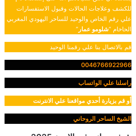
للكشف وعلاجات الحالات وقبول الاستفسارات
علي رقم الخاص والوحيد للساحر اليهودي المغربي
الحاخام “
شلومو عمار
”
قم بالاتصال بنا علي رقمنا الوحيد
0046766922966
راسلنا علي الواتساب
أو قم بزيارة أحدي مواقعنا علي الانترنت
الشيخ الساحر الروحاني