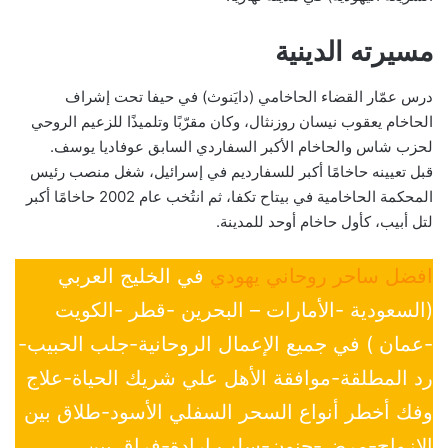
مسيرته الدينية
درس عمّار القضاء الحاخامي (دايَنوث) في حيفا تحت إشراف
الحاخام يعقوب نيسان روزنثال، وكان مقرّبًا وتلميذًا للزعيم الروحي
لحزب شاس والحاخام الأكبر السفاردي السابق عوفاديا يوسف.
قبل تعيينه حاخامًا أكبر للسفارديم في إسرائيل، شغل منصب رئيس
المحكمة الحاخامية في بيتاح تكفا، ثم انتُخب عام 2002 حاخامًا أكبر
لتل أبيب، كأول حاخام أوحد للمدينة.
افضل ساحر روحاني يهودي
في الخليج العربي
(السعودية -الأمارات – البحرين -قطر -الكويت
-عمان ) في جميع الإعمال الروحانية-جلب الحبيب-
رد المطلقة-موافقة الأهل علي شريك الحياة-علاج
وفك أخطر أنواع السحر السفلي الأسود-طلاق بين
الازواج-مرض-جنون-سلب ارادة-فراق بين