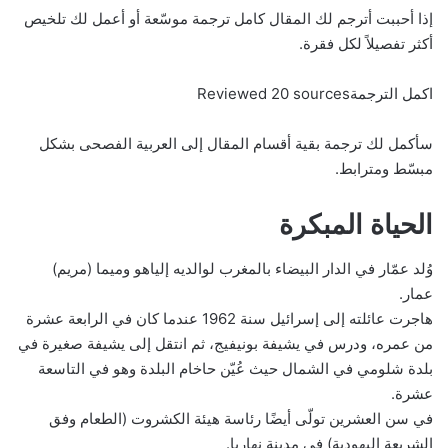
إذا أحببت أترجم لك المقال كامل ترجمة موسّعة أو أعمل لك تلخيص
أكثر تفصيلاً لكل فقرة.
اكمل الترجمةReviewed 20 sources
سأكمل لك ترجمة بقية أقسام المقال إلى العربية الفصحى بشكل
مبسّط ومترابط.
الحياة المبكرة
وُلد عمّار في الدار البيضاء بالمغرب لوالديه إلياهو وميما (مريم)
عمار.
هاجرت عائلته إلى إسرائيل سنة 1962 عندما كان في الرابعة عشرة
من عمره، ودرس في يشيفة بونيفيج، ثم انتقل إلى يشيفة صغيرة في
بلدة شلومي في الشمال حيث عُيّن حاخام البلدة وهو في التاسعة
عشرة.
في سن العشرين تولّى أيضًا رئاسة هيئة الكشروت (الطعام وفق
الشريعة اليهودية) في مدينة نهاريا.