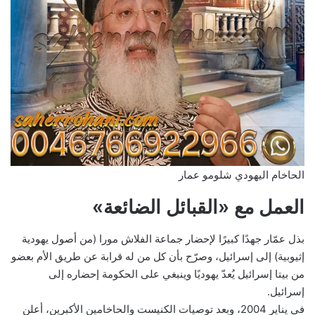
الحاخام اليهودي شلومو عمار
العمل مع «القبائل الضائعة»
بذل عمّار جهدًا كبيرًا لإحضار جماعة الفلاش مورا (من أصول يهودية
إثيوبية) إلى إسرائيل، وصرّح بأن كل من له قرابة عن طريق الأم بعضو
من بيتا إسرائيل يُعدّ يهوديًا وينبغي على الحكومة إحضاره إلى
إسرائيل.
في يناير 2004، وبعد توصيات الكنيست والحاخامين الأكبرين، أعلن