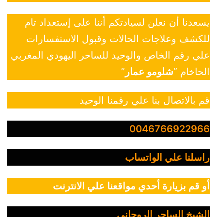
يسعدنا أن نعلن لسيادتكم أننا على إستعداد تام
للكشف وعلاجات الحالات وقبول الاستفسارات
علي رقم الخاص والوحيد للساحر اليهودي المغربي
الحاخام “
شلومو عمار
”
قم بالاتصال بنا علي رقمنا الوحيد
0046766922966
راسلنا علي الواتساب
أو قم بزيارة أحدي مواقعنا علي الانترنت
الشيخ الساحر الروحاني