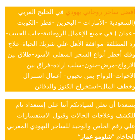
افضل ساحر روحاني يهودي
في الخليج العربي
(السعودية -الأمارات – البحرين -قطر -الكويت
-عمان ) في جميع الإعمال الروحانية-جلب الحبيب-
رد المطلقة-موافقة الأهل علي شريك الحياة-علاج
وفك أخطر أنواع السحر السفلي الأسود-طلاق بين
الازواج-مرض-جنون-سلب ارادة-فراق بين
الاخوات-الزواج بمن تحبون- أعمال استنزال
وخطف المال-استخراج الكنوز والدفائن
يسعدنا أن نعلن لسيادتكم أننا على إستعداد تام
للكشف وعلاجات الحالات وقبول الاستفسارات
علي رقم الخاص والوحيد للساحر اليهودي المغربي
الحاخام “
شلومو عمار
”