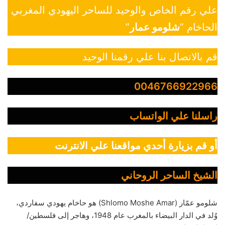
علي رقم الخاص والوحيد للساحر اليهودي المغربي
الحاخام “
شلومو عمار
”
قم بالاتصال بنا علي رقمنا الوحيد
0046766922966
راسلنا علي الواتساب
أو قم بزيارة أحدي مواقعنا علي الانترنت
الشيخ الساحر الروحاني
شلومو عمّار (Shlomo Moshe Amar) هو حاخام يهودي سفاردي،
وُلد في الدار البيضاء بالمغرب عام 1948، وهاجر إلى فلسطين/