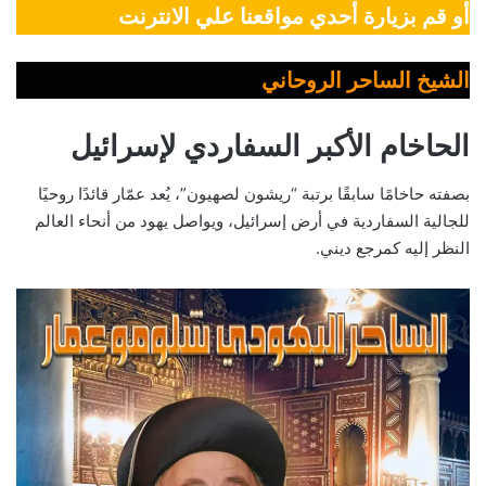
أو قم بزيارة أحدي مواقعنا علي الانترنت
الشيخ الساحر الروحاني
الحاخام الأكبر السفاردي لإسرائيل
بصفته حاخامًا سابقًا برتبة “ريشون لصهيون”، يُعد عمّار قائدًا روحيًا
للجالية السفاردية في أرض إسرائيل، ويواصل يهود من أنحاء العالم
النظر إليه كمرجع ديني.