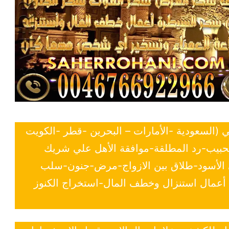
ي (السعودية -الأمارات – البحرين -قطر -الكويت
لحبيب-رد المطلقة-موافقة الأهل علي شريك
ي الأسود-طلاق بين الازواج-مرض-جنون-سلب
- أعمال استنزال وخطف المال-استخراج الكنوز