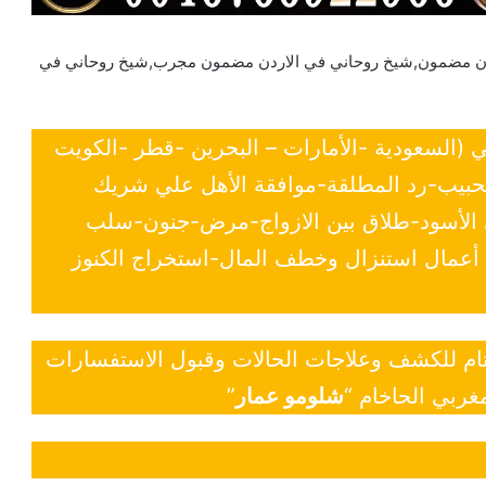
دن مضمون,شيخ روحاني في الاردن مضمون مجرب,شيخ روحاني في
ي (السعودية -الأمارات – البحرين -قطر -الكويت
لحبيب-رد المطلقة-موافقة الأهل علي شريك
ي الأسود-طلاق بين الازواج-مرض-جنون-سلب
- أعمال استنزال وخطف المال-استخراج الكنوز
 تام للكشف وعلاجات الحالات وقبول الاستفسارات
غربي الحاخام “
شلومو عمار
”