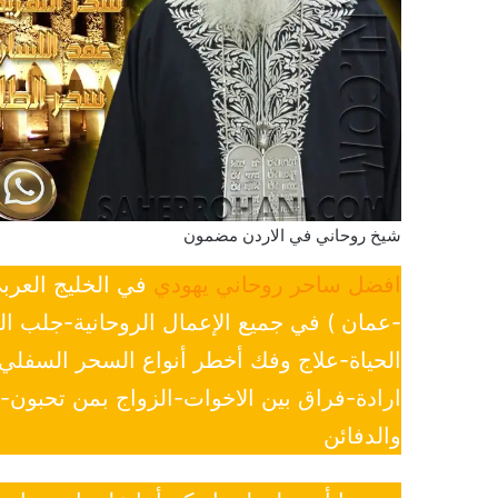
شيخ روحاني في الاردن مضمون
افضل ساحر روحاني يهودي
في الخليج العرب
-عمان ) في جميع الإعمال الروحانية-جلب ا
الحياة-علاج وفك أخطر أنواع السحر السفل
ارادة-فراق بين الاخوات-الزواج بمن تحبون
والدفائن