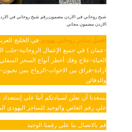
شيخ روحاني في الاردن مضمون,رقم شيخ روحاني في الار
الاردن مضمون مجاني
افضل ساحر روحاني يهودي
في الخليج العرب
-عمان ) في جميع الإعمال الروحانية-جلب ا
الحياة-علاج وفك أخطر أنواع السحر السفل
ارادة-فراق بين الاخوات-الزواج بمن تحبون
والدفائن
يسعدنا أن نعلن لسيادتكم أننا على إستعداد
علي رقم الخاص والوحيد للساحر اليهودي الم
قم بالاتصال بنا علي رقمنا الوحيد