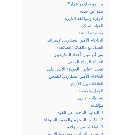
من هو شلومو عمّار؟
نبذة عن حياته
أدواره ومواقفه البارزة
الحياة المبكرة
مسيرته الدينية
الحاخام الأكبر السفاردي لإسرائيل
العمل مع «القبائل الضائعة»
بني أنوسيم (أحفاد المكرهين)
اقتراح الزواج المدني
تعديل «قانون العودة» الإسرائيلي
الحاخام الأكبر السفاردي للقدس
العلاقات بين الأديان
الجدل والانتقادات
نشاطات أخرى
مؤلفاته
1. البداية: الباحث عن القوة
2. الكتاب المحرّم والعلامة السوداء
3. لقاء إبليس وأولاده
4. صعود الساحر، وسقوط الإنسان