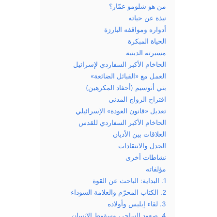
من هو شلومو عمّار؟
نبذة عن حياته
أدواره ومواقفه البارزة
الحياة المبكرة
مسيرته الدينية
الحاخام الأكبر السفاردي لإسرائيل
العمل مع «القبائل الضائعة»
بني أنوسيم (أحفاد المكرهين)
اقتراح الزواج المدني
تعديل «قانون العودة» الإسرائيلي
الحاخام الأكبر السفاردي للقدس
العلاقات بين الأديان
الجدل والانتقادات
نشاطات أخرى
مؤلفاته
1. البداية: الباحث عن القوة
2. الكتاب المحرّم والعلامة السوداء
3. لقاء إبليس وأولاده
4. صعود الساحر، وسقوط الإنسان