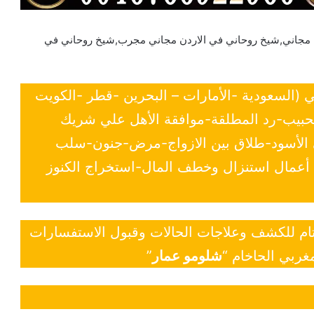
ن مجاني,شيخ روحاني في الاردن مجاني مجرب,شيخ روحاني في
ي (السعودية -الأمارات – البحرين -قطر -الكويت
لحبيب-رد المطلقة-موافقة الأهل علي شريك
ي الأسود-طلاق بين الازواج-مرض-جنون-سلب
- أعمال استنزال وخطف المال-استخراج الكنوز
 تام للكشف وعلاجات الحالات وقبول الاستفسارات
غربي الحاخام “
شلومو عمار
”