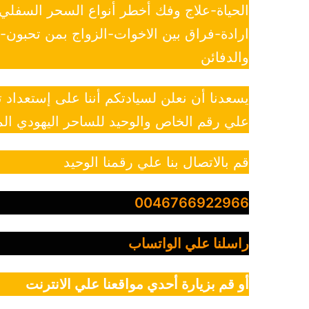
الحياة-علاج وفك أخطر أنواع السحر السفل
ارادة-فراق بين الاخوات-الزواج بمن تحبون
والدفائن
يسعدنا أن نعلن لسيادتكم أننا على إستعداد
علي رقم الخاص والوحيد للساحر اليهودي الم
قم بالاتصال بنا علي رقمنا الوحيد
0046766922966
راسلنا علي الواتساب
أو قم بزيارة أحدي مواقعنا علي الانترنت