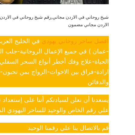
شيخ روحاني في الاردن مجاني,رقم شيخ روحاني في الارد
الاردن مجاني مضمون
افضل ساحر روحاني يهودي
في الخليج العرب
-عمان ) في جميع الإعمال الروحانية-جلب ا
الحياة-علاج وفك أخطر أنواع السحر السفل
ارادة-فراق بين الاخوات-الزواج بمن تحبون
والدفائن
يسعدنا أن نعلن لسيادتكم أننا على إستعداد
علي رقم الخاص والوحيد للساحر اليهودي الم
قم بالاتصال بنا علي رقمنا الوحيد