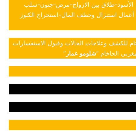
ي الأسود-طلاق بين الازواج-مرض-جنون-سلب
- أعمال استنزال وخطف المال-استخراج الكنوز
 تام للكشف وعلاجات الحالات وقبول الاستفسارات
غربي الحاخام “
شلومو عمار
”