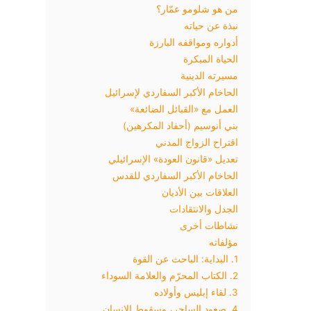
من هو شلومو عمّار؟
نبذة عن حياته
أدواره ومواقفه البارزة
الحياة المبكرة
مسيرته الدينية
الحاخام الأكبر السفاردي لإسرائيل
العمل مع «القبائل الضائعة»
بني أنوسيم (أحفاد المكرهين)
اقتراح الزواج المدني
تعديل «قانون العودة» الإسرائيلي
الحاخام الأكبر السفاردي للقدس
العلاقات بين الأديان
الجدل والانتقادات
نشاطات أخرى
مؤلفاته
1. البداية: الباحث عن القوة
2. الكتاب المحرّم والعلامة السوداء
3. لقاء إبليس وأولاده
4. صعود الساحر، وسقوط الإنسان