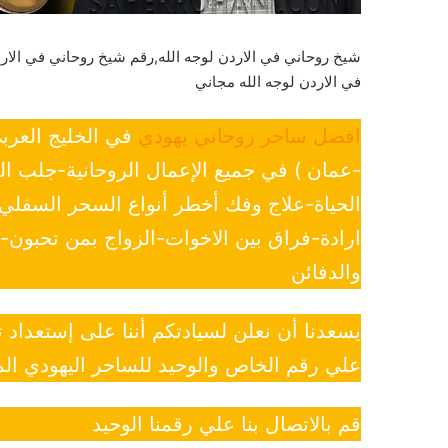
شيخ روحاني في الاردن لوجه الله,رقم شيخ روحاني في الار
في الاردن لوجه الله مجاني
افضل ساحر روحاني يهودي
في الخليج العرب
-عمان ) في جميع الإعمال الروحانية-جلب ا
الحياة-علاج وفك أخطر أنواع السحر السفل
ارادة-فراق بين الاخوات-الزواج بمن تحبون
والدفائن
يسعدنا أن نعلن لسيادتكم أننا على إستعداد
علي رقم الخاص والوحيد للساحر اليهودي الم
قم بالاتصال بنا علي رقمنا الوحيد