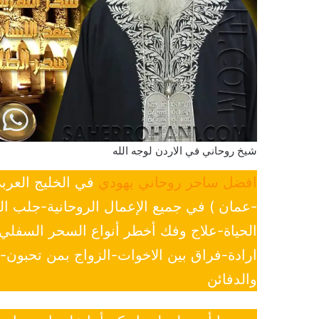
شيخ روحاني في الاردن لوجه الله
افضل ساحر روحاني يهودي
في الخليج العرب
-عمان ) في جميع الإعمال الروحانية-جلب ا
الحياة-علاج وفك أخطر أنواع السحر السفل
ارادة-فراق بين الاخوات-الزواج بمن تحبون
والدفائن