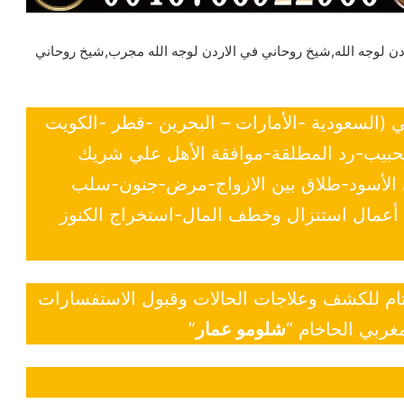
دن لوجه الله,شيخ روحاني في الاردن لوجه الله مجرب,شيخ روحاني
ي (السعودية -الأمارات – البحرين -قطر -الكويت
لحبيب-رد المطلقة-موافقة الأهل علي شريك
ي الأسود-طلاق بين الازواج-مرض-جنون-سلب
- أعمال استنزال وخطف المال-استخراج الكنوز
 تام للكشف وعلاجات الحالات وقبول الاستفسارات
غربي الحاخام “
شلومو عمار
”