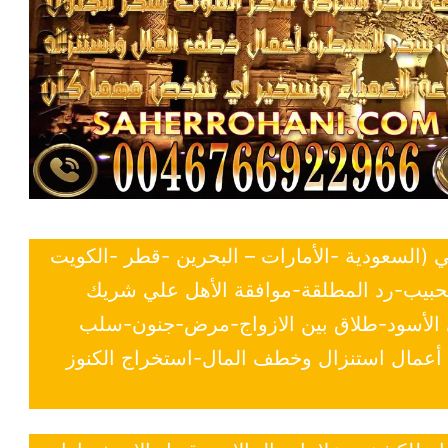
ي (السعودية -الأمارات – البحرين -قطر -الكويت
لحبيب-رد المطلقة-موافقة الأهل علي شريك
ي الأسود-طلاق بين الازواج-مرض-جنون-سلب
- أعمال استنزال وخطف المال-استخراج الكنوز