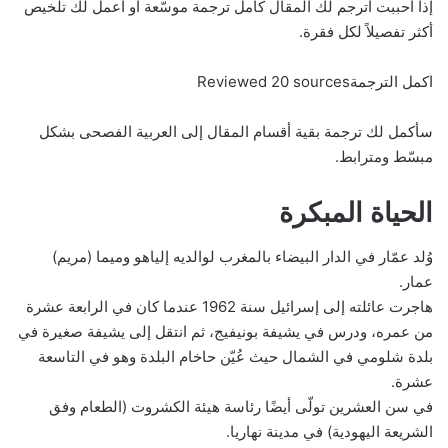
إذا أحببت أترجم لك المقال كامل ترجمة موسّعة أو أعمل لك تلخيص
أكثر تفصيلاً لكل فقرة.
اكمل الترجمةReviewed 20 sources
سأكمل لك ترجمة بقية أقسام المقال إلى العربية الفصحى بشكل
مبسّط ومترابط.
الحياة المبكرة
وُلد عمّار في الدار البيضاء بالمغرب لوالديه إلياهو وميما (مريم)
عمار.
هاجرت عائلته إلى إسرائيل سنة 1962 عندما كان في الرابعة عشرة
من عمره، ودرس في يشيفة بونيفيج، ثم انتقل إلى يشيفة صغيرة في
بلدة شلومي في الشمال حيث عُيّن حاخام البلدة وهو في التاسعة
عشرة.
في سن العشرين تولّى أيضًا رئاسة هيئة الكشروت (الطعام وفق
الشريعة اليهودية) في مدينة نهاريا.