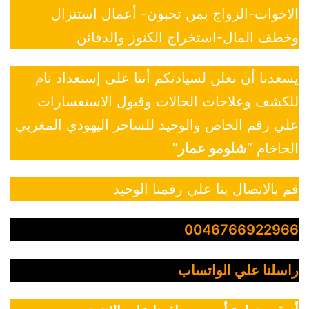
الاخوات-الزواج بمن تحبون- أعمال استنزال
وخطف المال-استخراج الكنوز والدفائن
يسعدنا أن نعلن لسيادتكم أننا على إستعداد تام
للكشف وعلاجات الحالات وقبول الاستفسارات
علي رقم الخاص والوحيد للساحر اليهودي المغربي
الحاخام “
شلومو عمار
”
قم بالاتصال بنا علي رقمنا الوحيد
0046766922966
راسلنا علي الواتساب