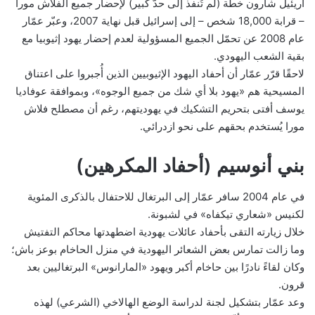
أريئيل شارون خطة (لم تُنفذ إلى حدّ كبير) لإحضار جميع الفلاش مورا
– قرابة 18,000 شخص – إلى إسرائيل قبل نهاية 2007، وعبّر عمّار
عام 2008 عن تحمّل الجميع المسؤولية لعدم إحضار يهود إثيوبيا مع
بقية الشعب اليهودي.
لاحقًا قرّر عمّار أن أحفاد اليهود الإثيوبيين الذين أُجبروا على اعتناق
المسيحية هم «يهود بلا أي شك من جميع الوجوه»، وبموافقة عوفاديا
يوسف أفتى بتحريم التشكيك في يهوديتهم، رغم أن مصطلح فلاش
مورا يُستخدم بحقهم على نحو ازدرائي.
بني أنوسيم (أحفاد المكرهين)
في عام 2004 سافر عمّار إلى البرتغال للاحتفال بالذكرى المئوية
لكنيس «شعاري تيكفاه» في لشبونة.
خلال زيارته التقى بأحفاد عائلات يهودية اضطهدتها محاكم التفتيش
وما زالت تمارس بعض الشعائر اليهودية في منزل الحاخام بوعز باش؛
وكان لقاءً نادرًا بين حاخام أكبر ويهود «المارانوس» البرتغاليين بعد
قرون.
وعد عمّار بتشكيل لجنة لدراسة الوضع الهالاخي (الشرعي) لهذه