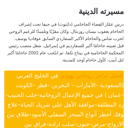
مسيرته الدينية
درس عمّار القضاء الحاخامي (دايَنوث) في حيفا تحت إشراف
الحاخام يعقوب نيسان روزنثال، وكان مقرّبًا وتلميذًا للزعيم الروحي
لحزب شاس والحاخام الأكبر السفاردي السابق عوفاديا يوسف.
قبل تعيينه حاخامًا أكبر للسفارديم في إسرائيل، شغل منصب رئيس
المحكمة الحاخامية في بيتاح تكفا، ثم انتُخب عام 2002 حاخامًا أكبر
لتل أبيب، كأول حاخام أوحد للمدينة.
افضل ساحر روحاني يهودي
في الخليج العربي
(السعودية -الأمارات – البحرين -قطر -الكويت
-عمان ) في جميع الإعمال الروحانية-جلب الحبيب-
رد المطلقة-موافقة الأهل علي شريك الحياة-علاج
وفك أخطر أنواع السحر السفلي الأسود-طلاق بين
الازواج-مرض-جنون-سلب ارادة-فراق بين