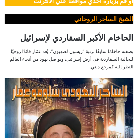
أو قم بزيارة أحدي مواقعنا علي الانترنت
الشيخ الساحر الروحاني
الحاخام الأكبر السفاردي لإسرائيل
بصفته حاخامًا سابقًا برتبة “ريشون لصهيون”، يُعد عمّار قائدًا روحيًا
للجالية السفاردية في أرض إسرائيل، ويواصل يهود من أنحاء العالم
النظر إليه كمرجع ديني.