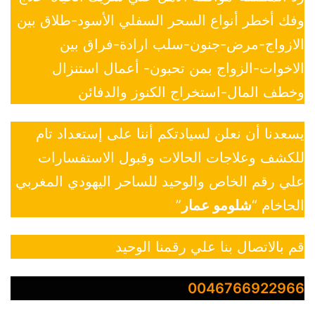
وفك أخطر أنواع السحر السفلي الأسود-طلاق بين
الازواج-مرض-جنون-سلب ارادة-فراق بين
الاخوات-الزواج بمن تحبون- أعمال استنزال
وخطف المال-استخراج الكنوز والدفائن
يسعدنا أن نعلن لسيادتكم أننا على إستعداد تام
للكشف وعلاجات الحالات وقبول الاستفسارات
علي رقم الخاص والوحيد للساحر اليهودي المغربي
الحاخام “
شلومو عمار
”
قم بالاتصال بنا علي رقمنا الوحيد
0046766922966