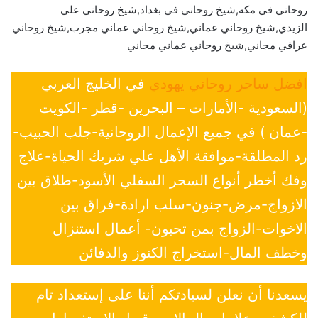
روحاني في مكه,شيخ روحاني في بغداد,شيخ روحاني علي
الزيدي,شيخ روحاني عماني,شيخ روحاني عماني مجرب,شيخ روحاني
عراقي مجاني,شيخ روحاني عماني مجاني
افضل ساحر روحاني يهودي
في الخليج العربي
(السعودية -الأمارات – البحرين -قطر -الكويت
-عمان ) في جميع الإعمال الروحانية-جلب الحبيب-
رد المطلقة-موافقة الأهل علي شريك الحياة-علاج
وفك أخطر أنواع السحر السفلي الأسود-طلاق بين
الازواج-مرض-جنون-سلب ارادة-فراق بين
الاخوات-الزواج بمن تحبون- أعمال استنزال
وخطف المال-استخراج الكنوز والدفائن
يسعدنا أن نعلن لسيادتكم أننا على إستعداد تام