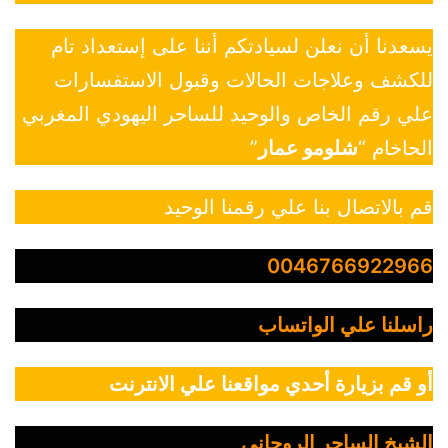
يسعدنا أن نعلن لسيادتكم أننا على إستعداد تام
للكشف وعلاجات الحالات وقبول الاستفسارات
علي رقم الخاص والوحيد للساحر اليهودي المغربي
الحاخام “
شلومو عمار
”
قم بالاتصال بنا علي رقمنا الوحيد
0046766922966
راسلنا علي الواتساب
أو قم بزيارة أحدي مواقعنا علي الانترنت
الشيخ الساحر الروحاني