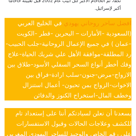
تكفا، ثم الحاخام الأكبر لتل أبيب عام 2002 قبل تعيينه حاخامًا
أكبر لإسرائيل.
افضل ساحر روحاني يهودي
في الخليج العربي
(السعودية -الأمارات – البحرين -قطر -الكويت
-عمان ) في جميع الإعمال الروحانية-جلب الحبيب-
رد المطلقة-موافقة الأهل علي شريك الحياة-علاج
وفك أخطر أنواع السحر السفلي الأسود-طلاق بين
الازواج-مرض-جنون-سلب ارادة-فراق بين
الاخوات-الزواج بمن تحبون- أعمال استنزال
وخطف المال-استخراج الكنوز والدفائن
يسعدنا أن نعلن لسيادتكم أننا على إستعداد تام
للكشف وعلاجات الحالات وقبول الاستفسارات
علي رقم الخاص والوحيد للساحر اليهودي المغربي