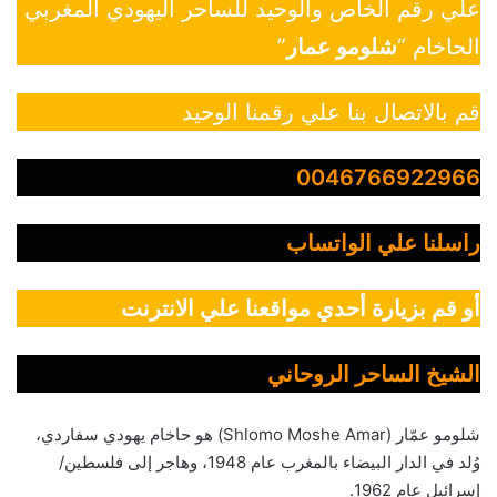
علي رقم الخاص والوحيد للساحر اليهودي المغربي
الحاخام “
شلومو عمار
”
قم بالاتصال بنا علي رقمنا الوحيد
0046766922966
راسلنا علي الواتساب
أو قم بزيارة أحدي مواقعنا علي الانترنت
الشيخ الساحر الروحاني
شلومو عمّار (Shlomo Moshe Amar) هو حاخام يهودي سفاردي،
وُلد في الدار البيضاء بالمغرب عام 1948، وهاجر إلى فلسطين/
إسرائيل عام 1962.