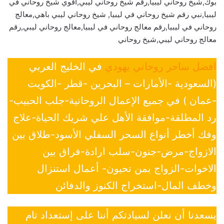
بوك,شيخ روحاني ليبيا,رقم شيخ روحاني ليبي,أقوي شيخ روحاني في
ليبيا,نبي رقم شيخ روحاني في ليبيا, شيخ روحاني ليبي باهي,معالج
روحاني في ليبيا,رقم معالج روحاني في ليبيا,معالج روحاني ليبي,رقم
معالج روحاني ليبي,شيخ روحاني
افضل ساحر روحاني يهودي
في الخليج العربي
(السعودية -الأمارات – البحرين -قطر -الكويت
-عمان ) في جميع الإعمال الروحانية-جلب الحبيب-
رد المطلقة-موافقة الأهل علي شريك الحياة-علاج
وفك أخطر أنواع السحر السفلي الأسود-طلاق بين
الازواج-مرض-جنون-سلب ارادة-فراق بين
الاخوات-الزواج بمن تحبون- أعمال استنزال
وخطف المال-استخراج الكنوز والدفائن
يسعدنا أن نعلن لسيادتكم أننا على إستعداد تام