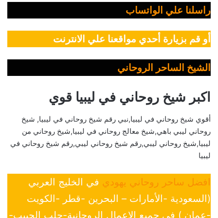
راسلنا علي الواتساب
أو قم بزيارة أحدي مواقعنا علي الانترنت
الشيخ الساحر الروحاني
اكبر شيخ روحاني في ليبيا قوي
أقوي شيخ روحاني في ليبيا,نبي رقم شيخ روحاني في ليبيا, شيخ
روحاني ليبي باهي,شيخ معالج روحاني في ليبيا,شيخ روحاني من
ليبيا,شيخ روحاني ليبي,رقم شيخ روحاني ليبي,رقم شيخ روحاني في
ليبيا
افضل ساحر روحاني يهودي
في الخليج العربي
(السعودية -الأمارات – البحرين -قطر -الكويت
-عمان ) في جميع الإعمال الروحانية-جلب الحبيب-