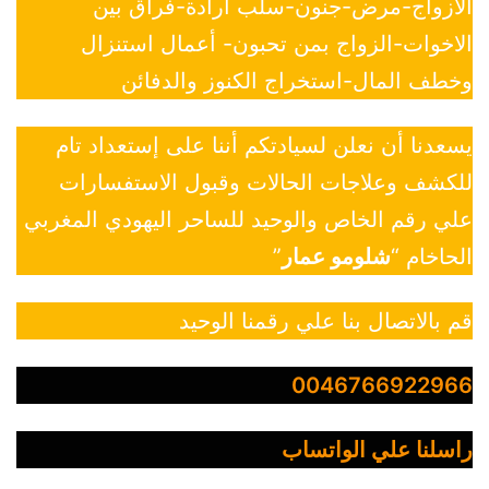
الازواج-مرض-جنون-سلب ارادة-فراق بين
الاخوات-الزواج بمن تحبون- أعمال استنزال
وخطف المال-استخراج الكنوز والدفائن
يسعدنا أن نعلن لسيادتكم أننا على إستعداد تام
للكشف وعلاجات الحالات وقبول الاستفسارات
علي رقم الخاص والوحيد للساحر اليهودي المغربي
الحاخام “
شلومو عمار
”
قم بالاتصال بنا علي رقمنا الوحيد
0046766922966
راسلنا علي الواتساب