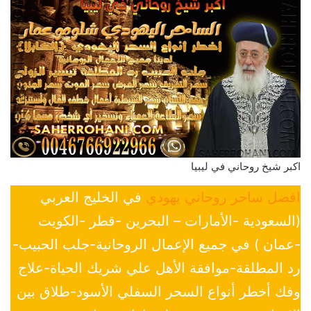
اكبر شيخ روحاني في ليبيا
افضل ساحر روحاني يهودي
في الخليج العربي
(السعودية -الأمارات – البحرين -قطر -الكويت
-عمان ) في جميع الإعمال الروحانية-جلب الحبيب-
رد المطلقة-موافقة الأهل علي شريك الحياة-علاج
وفك أخطر أنواع السحر السفلي الأسود-طلاق بين