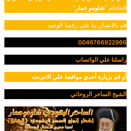
الحاخام “
شلومو عمار
”
قم بالاتصال بنا علي رقمنا الوحيد
0046766922966
راسلنا علي الواتساب
أو قم بزيارة أحدي مواقعنا علي الانترنت
الشيخ الساحر الروحاني