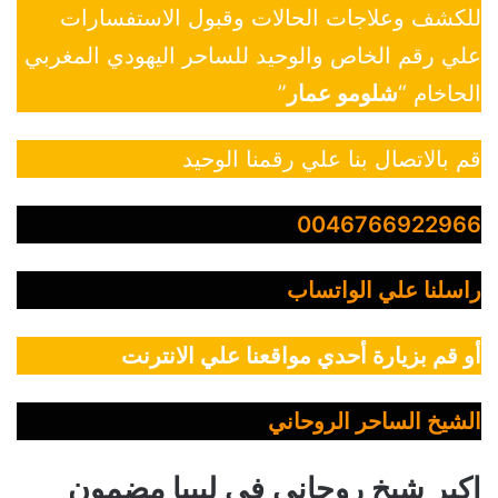
للكشف وعلاجات الحالات وقبول الاستفسارات
علي رقم الخاص والوحيد للساحر اليهودي المغربي
الحاخام “
شلومو عمار
”
قم بالاتصال بنا علي رقمنا الوحيد
0046766922966
راسلنا علي الواتساب
أو قم بزيارة أحدي مواقعنا علي الانترنت
الشيخ الساحر الروحاني
اكبر شيخ روحاني في ليبيا مضمون