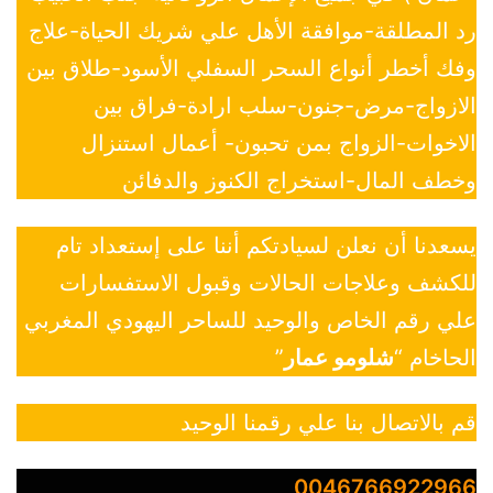
رد المطلقة-موافقة الأهل علي شريك الحياة-علاج
وفك أخطر أنواع السحر السفلي الأسود-طلاق بين
الازواج-مرض-جنون-سلب ارادة-فراق بين
الاخوات-الزواج بمن تحبون- أعمال استنزال
وخطف المال-استخراج الكنوز والدفائن
يسعدنا أن نعلن لسيادتكم أننا على إستعداد تام
للكشف وعلاجات الحالات وقبول الاستفسارات
علي رقم الخاص والوحيد للساحر اليهودي المغربي
الحاخام “
شلومو عمار
”
قم بالاتصال بنا علي رقمنا الوحيد
0046766922966