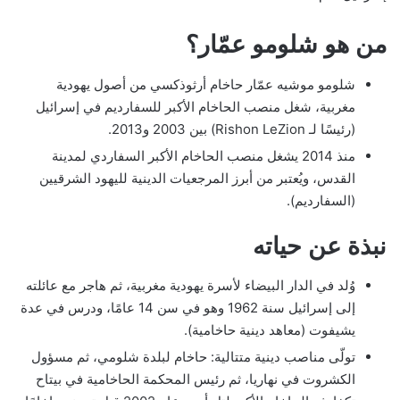
من هو شلومو عمّار؟
شلومو موشيه عمّار حاخام أرثوذكسي من أصول يهودية
مغربية، شغل منصب الحاخام الأكبر للسفارديم في إسرائيل
(رئيسًا لـ Rishon LeZion) بين 2003 و2013.
منذ 2014 يشغل منصب الحاخام الأكبر السفاردي لمدينة
القدس، ويُعتبر من أبرز المرجعيات الدينية لليهود الشرقيين
(السفارديم).
نبذة عن حياته
وُلد في الدار البيضاء لأسرة يهودية مغربية، ثم هاجر مع عائلته
إلى إسرائيل سنة 1962 وهو في سن 14 عامًا، ودرس في عدة
يشيفوت (معاهد دينية حاخامية).
تولّى مناصب دينية متتالية: حاخام لبلدة شلومي، ثم مسؤول
الكشروت في نهاريا، ثم رئيس المحكمة الحاخامية في بيتاح