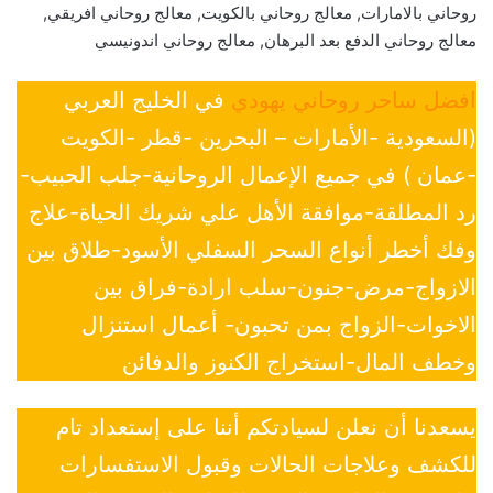
روحاني بالامارات, معالج روحاني بالكويت, معالج روحاني افريقي,
معالج روحاني الدفع بعد البرهان, معالج روحاني اندونيسي
افضل ساحر روحاني يهودي
في الخليج العربي
(السعودية -الأمارات – البحرين -قطر -الكويت
-عمان ) في جميع الإعمال الروحانية-جلب الحبيب-
رد المطلقة-موافقة الأهل علي شريك الحياة-علاج
وفك أخطر أنواع السحر السفلي الأسود-طلاق بين
الازواج-مرض-جنون-سلب ارادة-فراق بين
الاخوات-الزواج بمن تحبون- أعمال استنزال
وخطف المال-استخراج الكنوز والدفائن
يسعدنا أن نعلن لسيادتكم أننا على إستعداد تام
للكشف وعلاجات الحالات وقبول الاستفسارات