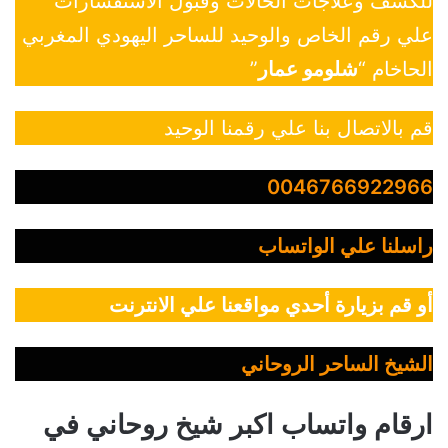
للكشف وعلاجات الحالات وقبول الاستفسارات
علي رقم الخاص والوحيد للساحر اليهودي المغربي
الحاخام “
شلومو عمار
”
قم بالاتصال بنا علي رقمنا الوحيد
0046766922966
راسلنا علي الواتساب
أو قم بزيارة أحدي مواقعنا علي الانترنت
الشيخ الساحر الروحاني
ارقام واتساب اكبر شيخ روحاني في