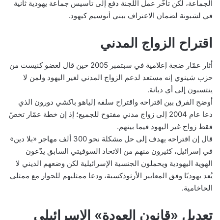
الجماعة، لكن تأخّر عمل اللجنة دفع إلى تأسيس جماعة يهودية ثانية
في لشبونة لضمان الاعتراف ببني أنوسيم كيهود.
اقتراح الزواج المدني
أثار عمّار ضجة إعلامية في سبتمبر 2005 حين قال لعضو كنيست من
حزب شينوي إنه مستعد لدعم الزواج المدني لغير اليهود ولمن لا
ينتسبون إلى أي ديانة.
أوضح الفرق بين اقتراحه واقتراح سلفه إلياهو باكشي دورون الذي
دعا عام 2004 إلى زواج مدني مفتوح للجميع؛ إذ إن خطة عمّار تخصّ
فقط زواج غير اليهود فيما بينهم.
قال إن اقتراحه يهدف إلى حل مشكلة نحو 300 ألف مهاجر «بلا دين»
في إسرائيل، كثيرون منهم من الاتحاد السوفيتي السابق يدّعون
الهوية اليهودية ويحملون الجنسية الإسرائيلية لكن وضعهم الديني لا
يُعد يهوديًا وفق المعايير الأرثوذكسية، ودعا ممثليهم للحوار مع ممثلي
الحاخامية.
تعديل «قانون العودة» الإسرائيلي