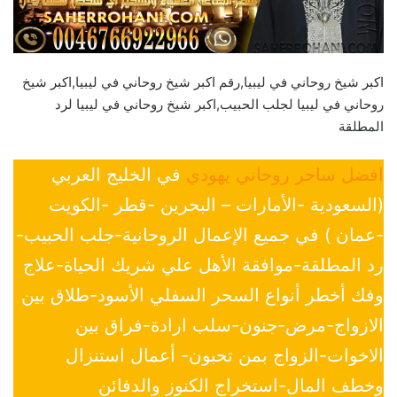
اكبر شيخ روحاني في ليبيا,رقم اكبر شيخ روحاني في ليبيا,اكبر شيخ
روحاني في ليبيا لجلب الحبيب,اكبر شيخ روحاني في ليبيا لرد
المطلقة
افضل ساحر روحاني يهودي
في الخليج العربي
(السعودية -الأمارات – البحرين -قطر -الكويت
-عمان ) في جميع الإعمال الروحانية-جلب الحبيب-
رد المطلقة-موافقة الأهل علي شريك الحياة-علاج
وفك أخطر أنواع السحر السفلي الأسود-طلاق بين
الازواج-مرض-جنون-سلب ارادة-فراق بين
الاخوات-الزواج بمن تحبون- أعمال استنزال
وخطف المال-استخراج الكنوز والدفائن