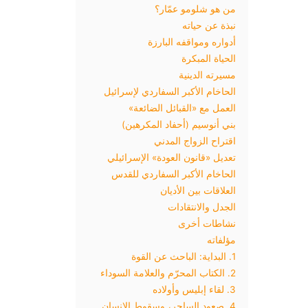
من هو شلومو عمّار؟
نبذة عن حياته
أدواره ومواقفه البارزة
الحياة المبكرة
مسيرته الدينية
الحاخام الأكبر السفاردي لإسرائيل
العمل مع «القبائل الضائعة»
بني أنوسيم (أحفاد المكرهين)
اقتراح الزواج المدني
تعديل «قانون العودة» الإسرائيلي
الحاخام الأكبر السفاردي للقدس
العلاقات بين الأديان
الجدل والانتقادات
نشاطات أخرى
مؤلفاته
1. البداية: الباحث عن القوة
2. الكتاب المحرّم والعلامة السوداء
3. لقاء إبليس وأولاده
4. صعود الساحر، وسقوط الإنسان