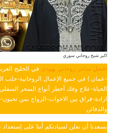
اكبر شيخ روحاني سوري
افضل ساحر روحاني يهودي
في الخليج العرب
-عمان ) في جميع الإعمال الروحانية-جلب ا
الحياة-علاج وفك أخطر أنواع السحر السفل
ارادة-فراق بين الاخوات-الزواج بمن تحبون
والدفائن
يسعدنا أن نعلن لسيادتكم أننا على إستعداد