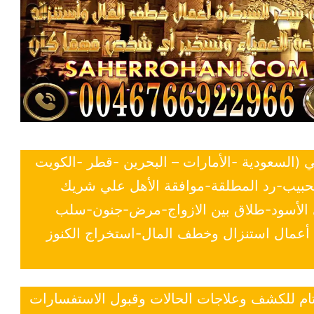
ي (السعودية -الأمارات – البحرين -قطر -الكويت
لحبيب-رد المطلقة-موافقة الأهل علي شريك
ي الأسود-طلاق بين الازواج-مرض-جنون-سلب
- أعمال استنزال وخطف المال-استخراج الكنوز
 تام للكشف وعلاجات الحالات وقبول الاستفسارات