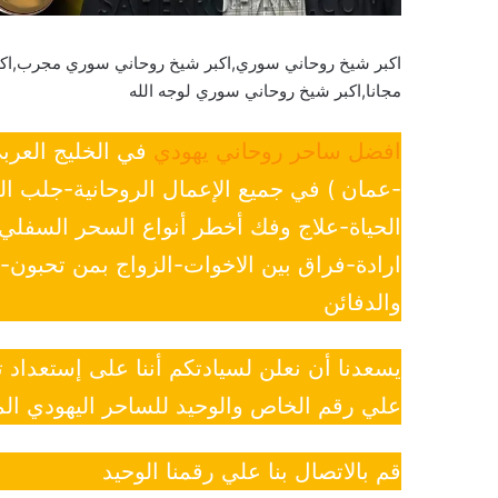
اكبر شيخ روحاني سوري,اكبر شيخ روحاني سوري مجرب,اكب
مجانا,اكبر شيخ روحاني سوري لوجه الله
افضل ساحر روحاني يهودي
في الخليج العرب
-عمان ) في جميع الإعمال الروحانية-جلب ا
الحياة-علاج وفك أخطر أنواع السحر السفل
ارادة-فراق بين الاخوات-الزواج بمن تحبون
والدفائن
يسعدنا أن نعلن لسيادتكم أننا على إستعداد
علي رقم الخاص والوحيد للساحر اليهودي الم
قم بالاتصال بنا علي رقمنا الوحيد