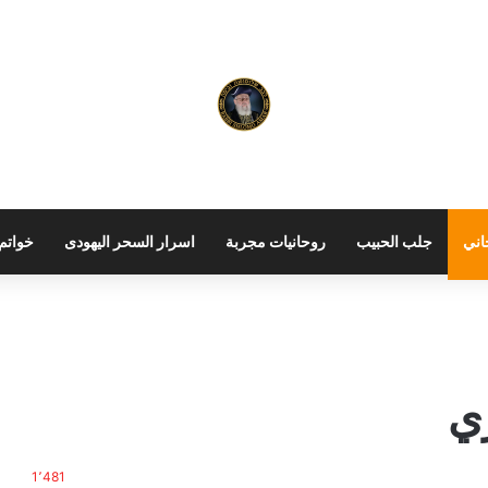
اني
جلب الحبيب
روحانيات مجربة
اسرار السحر اليهودى
خواتم 
ي
1٬481