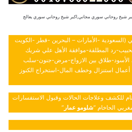
ر شيخ روحاني سوري مجاني,اكبر شيخ روحاني سوري يعالج
ي (السعودية -الأمارات – البحرين -قطر -الكويت
لحبيب-رد المطلقة-موافقة الأهل علي شريك
ي الأسود-طلاق بين الازواج-مرض-جنون-سلب
- أعمال استنزال وخطف المال-استخراج الكنوز
 تام للكشف وعلاجات الحالات وقبول الاستفسارات
غربي الحاخام “
شلومو عمار
”