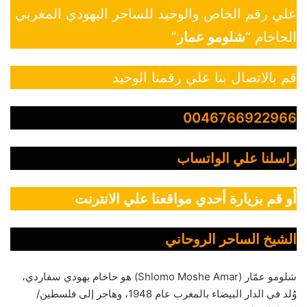
علي رقم الخاص والوحيد للساحر اليهودي المغربي
الحاخام “
شلومو عمار
”
قم بالاتصال بنا علي رقمنا الوحيد
0046766922966
راسلنا علي الواتساب
أو قم بزيارة أحدي مواقعنا علي الانترنت
الشيخ الساحر الروحاني
شلومو عمّار (Shlomo Moshe Amar) هو حاخام يهودي سفاردي،
وُلد في الدار البيضاء بالمغرب عام 1948، وهاجر إلى فلسطين/