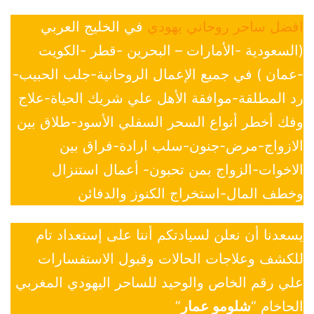
افضل ساحر روحاني يهودي
في الخليج العربي
(السعودية -الأمارات – البحرين -قطر -الكويت
-عمان ) في جميع الإعمال الروحانية-جلب الحبيب-
رد المطلقة-موافقة الأهل علي شريك الحياة-علاج
وفك أخطر أنواع السحر السفلي الأسود-طلاق بين
الازواج-مرض-جنون-سلب ارادة-فراق بين
الاخوات-الزواج بمن تحبون- أعمال استنزال
وخطف المال-استخراج الكنوز والدفائن
يسعدنا أن نعلن لسيادتكم أننا على إستعداد تام
للكشف وعلاجات الحالات وقبول الاستفسارات
علي رقم الخاص والوحيد للساحر اليهودي المغربي
الحاخام “
شلومو عمار
”