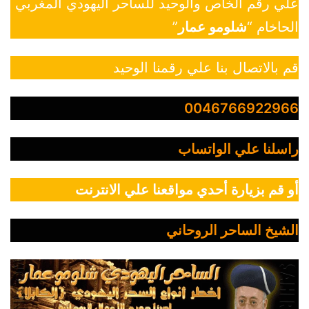
علي رقم الخاص والوحيد للساحر اليهودي المغربي
الحاخام “
شلومو عمار
”
قم بالاتصال بنا علي رقمنا الوحيد
0046766922966
راسلنا علي الواتساب
أو قم بزيارة أحدي مواقعنا علي الانترنت
الشيخ الساحر الروحاني