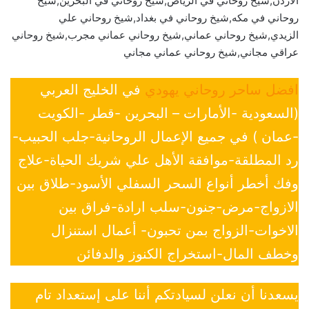
الاردن,شيخ روحاني في الرياض,شيخ روحاني في البحرين,شيخ
روحاني في مكه,شيخ روحاني في بغداد,شيخ روحاني علي
الزيدي,شيخ روحاني عماني,شيخ روحاني عماني مجرب,شيخ روحاني
عراقي مجاني,شيخ روحاني عماني مجاني
افضل ساحر روحاني يهودي
في الخليج العربي
(السعودية -الأمارات – البحرين -قطر -الكويت
-عمان ) في جميع الإعمال الروحانية-جلب الحبيب-
رد المطلقة-موافقة الأهل علي شريك الحياة-علاج
وفك أخطر أنواع السحر السفلي الأسود-طلاق بين
الازواج-مرض-جنون-سلب ارادة-فراق بين
الاخوات-الزواج بمن تحبون- أعمال استنزال
وخطف المال-استخراج الكنوز والدفائن
يسعدنا أن نعلن لسيادتكم أننا على إستعداد تام