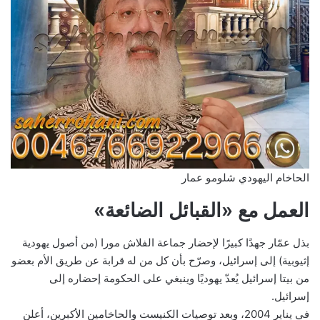
الحاخام اليهودي شلومو عمار
العمل مع «القبائل الضائعة»
بذل عمّار جهدًا كبيرًا لإحضار جماعة الفلاش مورا (من أصول يهودية
إثيوبية) إلى إسرائيل، وصرّح بأن كل من له قرابة عن طريق الأم بعضو
من بيتا إسرائيل يُعدّ يهوديًا وينبغي على الحكومة إحضاره إلى
إسرائيل.
في يناير 2004، وبعد توصيات الكنيست والحاخامين الأكبرين، أعلن