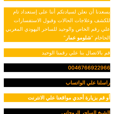
يسعدنا أن نعلن لسيادتكم أننا على إستعداد تام
للكشف وعلاجات الحالات وقبول الاستفسارات
علي رقم الخاص والوحيد للساحر اليهودي المغربي
الحاخام “
شلومو عمار
”
قم بالاتصال بنا علي رقمنا الوحيد
0046766922966
راسلنا علي الواتساب
أو قم بزيارة أحدي مواقعنا علي الانترنت
الشيخ الساحر الروحاني