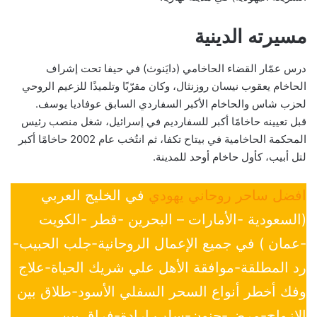
مسيرته الدينية
درس عمّار القضاء الحاخامي (دايَنوث) في حيفا تحت إشراف
الحاخام يعقوب نيسان روزنثال، وكان مقرّبًا وتلميذًا للزعيم الروحي
لحزب شاس والحاخام الأكبر السفاردي السابق عوفاديا يوسف.
قبل تعيينه حاخامًا أكبر للسفارديم في إسرائيل، شغل منصب رئيس
المحكمة الحاخامية في بيتاح تكفا، ثم انتُخب عام 2002 حاخامًا أكبر
لتل أبيب، كأول حاخام أوحد للمدينة.
افضل ساحر روحاني يهودي
في الخليج العربي
(السعودية -الأمارات – البحرين -قطر -الكويت
-عمان ) في جميع الإعمال الروحانية-جلب الحبيب-
رد المطلقة-موافقة الأهل علي شريك الحياة-علاج
وفك أخطر أنواع السحر السفلي الأسود-طلاق بين
الازواج-مرض-جنون-سلب ارادة-فراق بين