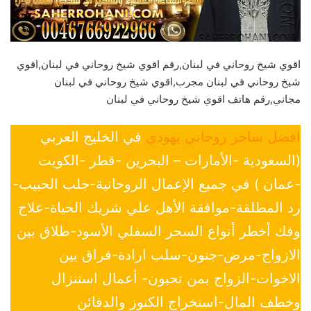
اقوي شيخ روحاني في لبنان,رقم اقوي شيخ روحاني في لبنان,اقوي
شيخ روحاني في لبنان مجرب,اقوي شيخ روحاني في لبنان
مجاني,رقم هاتف اقوي شيخ روحاني في لبنان
افضل ساحر روحاني يهودي
في الخليج العربي
(السعودية -الأمارات – البحرين -قطر -الكويت
-عمان ) في جميع الإعمال الروحانية-جلب الحبيب-
رد المطلقة-موافقة الأهل علي شريك الحياة-علاج
وفك أخطر أنواع السحر السفلي الأسود-طلاق بين
الازواج-مرض-جنون-سلب ارادة-فراق بين
الاخوات-الزواج بمن تحبون- أعمال استنزال
وخطف المال-استخراج الكنوز والدفائن