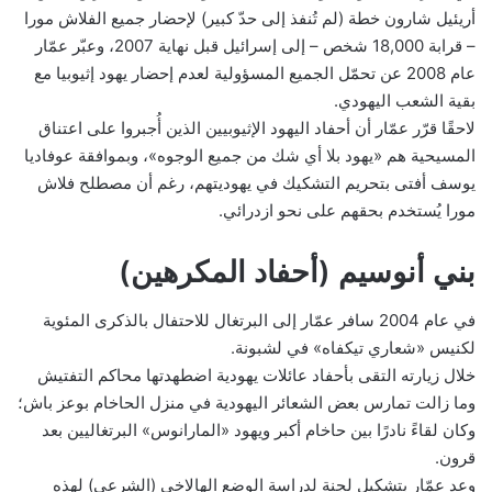
أريئيل شارون خطة (لم تُنفذ إلى حدّ كبير) لإحضار جميع الفلاش مورا
– قرابة 18,000 شخص – إلى إسرائيل قبل نهاية 2007، وعبّر عمّار
عام 2008 عن تحمّل الجميع المسؤولية لعدم إحضار يهود إثيوبيا مع
بقية الشعب اليهودي.
لاحقًا قرّر عمّار أن أحفاد اليهود الإثيوبيين الذين أُجبروا على اعتناق
المسيحية هم «يهود بلا أي شك من جميع الوجوه»، وبموافقة عوفاديا
يوسف أفتى بتحريم التشكيك في يهوديتهم، رغم أن مصطلح فلاش
مورا يُستخدم بحقهم على نحو ازدرائي.
بني أنوسيم (أحفاد المكرهين)
في عام 2004 سافر عمّار إلى البرتغال للاحتفال بالذكرى المئوية
لكنيس «شعاري تيكفاه» في لشبونة.
خلال زيارته التقى بأحفاد عائلات يهودية اضطهدتها محاكم التفتيش
وما زالت تمارس بعض الشعائر اليهودية في منزل الحاخام بوعز باش؛
وكان لقاءً نادرًا بين حاخام أكبر ويهود «المارانوس» البرتغاليين بعد
قرون.
وعد عمّار بتشكيل لجنة لدراسة الوضع الهالاخي (الشرعي) لهذه