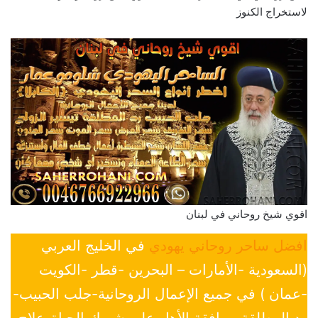
لاستخراج الكنوز
اقوي شيخ روحاني في لبنان
افضل ساحر روحاني يهودي
في الخليج العربي
(السعودية -الأمارات – البحرين -قطر -الكويت
-عمان ) في جميع الإعمال الروحانية-جلب الحبيب-
رد المطلقة-موافقة الأهل علي شريك الحياة-علاج