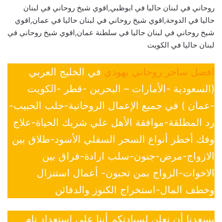
روحاني في لبنان حاليا في ابوظبي,اقوي شيخ روحاني في لبنان
حاليا في الدوحة,اقوي شيخ روحاني في لبنان حاليا في عمان,اقوي
شيخ روحاني في لبنان حاليا في سلطنة عمان,اقوي شيخ روحاني في
لبنان حاليا في الكويت
افضل ساحر روحاني يهودي
في الخليج العربي
(السعودية -الأمارات – البحرين -قطر -الكويت
-عمان ) في جميع الإعمال الروحانية-جلب الحبيب-
رد المطلقة-موافقة الأهل علي شريك الحياة-علاج
وفك أخطر أنواع السحر السفلي الأسود-طلاق بين
الازواج-مرض-جنون-سلب ارادة-فراق بين
الاخوات-الزواج بمن تحبون- أعمال استنزال
وخطف المال-استخراج الكنوز والدفائن
يسعدنا أن نعلن لسيادتكم أننا على إستعداد تام