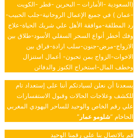
(السعودية -الأمارات – البحرين -قطر -الكويت
-عمان ) في جميع الإعمال الروحانية-جلب الحبيب-
رد المطلقة-موافقة الأهل علي شريك الحياة-علاج
وفك أخطر أنواع السحر السفلي الأسود-طلاق بين
الازواج-مرض-جنون-سلب ارادة-فراق بين
الاخوات-الزواج بمن تحبون- أعمال استنزال
وخطف المال-استخراج الكنوز والدفائن
يسعدنا أن نعلن لسيادتكم أننا على إستعداد تام
للكشف وعلاجات الحالات وقبول الاستفسارات
علي رقم الخاص والوحيد للساحر اليهودي المغربي
الحاخام “
شلومو عمار
”
قم بالاتصال بنا علي رقمنا الوحيد