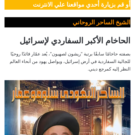
أو قم بزيارة أحدي مواقعنا علي الانترنت
الشيخ الساحر الروحاني
الحاخام الأكبر السفاردي لإسرائيل
بصفته حاخامًا سابقًا برتبة “ريشون لصهيون”، يُعد عمّار قائدًا روحيًا
للجالية السفاردية في أرض إسرائيل، ويواصل يهود من أنحاء العالم
النظر إليه كمرجع ديني.