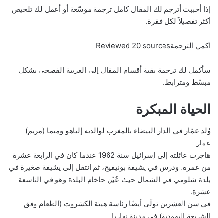
إذا أحببت أترجم لك المقال كامل ترجمة موسّعة أو أعمل لك تلخيص
أكثر تفصيلاً لكل فقرة.
اكمل الترجمةReviewed 20 sources
سأكمل لك ترجمة بقية أقسام المقال إلى العربية الفصحى بشكل
مبسّط ومترابط.
الحياة المبكرة
وُلد عمّار في الدار البيضاء بالمغرب لوالديه إلياهو وميما (مريم)
عمار.
هاجرت عائلته إلى إسرائيل سنة 1962 عندما كان في الرابعة عشرة
من عمره، ودرس في يشيفة بونيفيج، ثم انتقل إلى يشيفة صغيرة في
بلدة شلومي في الشمال حيث عُيّن حاخام البلدة وهو في التاسعة
عشرة.
في سن العشرين تولّى أيضًا رئاسة هيئة الكشروت (الطعام وفق
الشريعة اليهودية) في مدينة نهاريا.