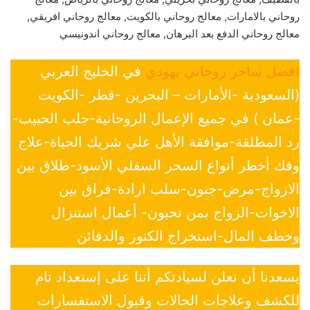
روحاني بالامارات, معالج روحاني بالكويت, معالج روحاني افريقي,
معالج روحاني الدفع بعد البرهان, معالج روحاني اندونيسي
افضل ساحر روحاني يهودي
في الخليج العربي
(السعودية -الأمارات – البحرين -قطر -الكويت
-عمان ) في جميع الإعمال الروحانية-جلب الحبيب-
رد المطلقة-موافقة الأهل علي شريك الحياة-علاج
وفك أخطر أنواع السحر السفلي الأسود-طلاق بين
الازواج-مرض-جنون-سلب ارادة-فراق بين
الاخوات-الزواج بمن تحبون- أعمال استنزال
وخطف المال-استخراج الكنوز والدفائن
يسعدنا أن نعلن لسيادتكم أننا على إستعداد تام
للكشف وعلاجات الحالات وقبول الاستفسارات