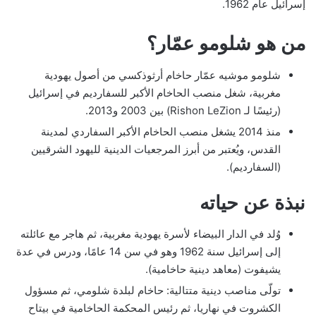
إسرائيل عام 1962.
من هو شلومو عمّار؟
شلومو موشيه عمّار حاخام أرثوذكسي من أصول يهودية
مغربية، شغل منصب الحاخام الأكبر للسفارديم في إسرائيل
(رئيسًا لـ Rishon LeZion) بين 2003 و2013.
منذ 2014 يشغل منصب الحاخام الأكبر السفاردي لمدينة
القدس، ويُعتبر من أبرز المرجعيات الدينية لليهود الشرقيين
(السفارديم).
نبذة عن حياته
وُلد في الدار البيضاء لأسرة يهودية مغربية، ثم هاجر مع عائلته
إلى إسرائيل سنة 1962 وهو في سن 14 عامًا، ودرس في عدة
يشيفوت (معاهد دينية حاخامية).
تولّى مناصب دينية متتالية: حاخام لبلدة شلومي، ثم مسؤول
الكشروت في نهاريا، ثم رئيس المحكمة الحاخامية في بيتاح