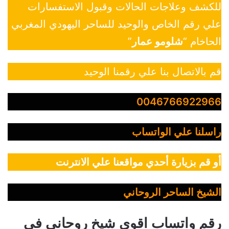
للكشف وعلاجات الحالات وقبول الاستفسارات
علي رقم الخاص والوحيد للساحر اليهودي المغربي
الحاخام “
شلومو عمار
”
قم بالاتصال بنا علي رقمنا الوحيد
0046766922966
راسلنا علي الواتساب
أو قم بزيارة أحدي مواقعنا علي الانترنت
الشيخ الساحر الروحاني
رقم واتساب اقوي شيخ روحاني في