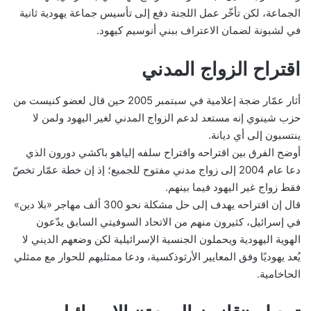
الجماعة، لكن تأخّر عمل اللجنة دفع إلى تأسيس جماعة يهودية ثانية
في لشبونة لضمان الاعتراف ببني أنوسيم كيهود.
اقتراح الزواج المدني
أثار عمّار ضجة إعلامية في سبتمبر 2005 حين قال لعضو كنيست من
حزب شينوي إنه مستعد لدعم الزواج المدني لغير اليهود ولمن لا
ينتسبون إلى أي ديانة.
أوضح الفرق بين اقتراحه واقتراح سلفه إلياهو باكشي دورون الذي
دعا عام 2004 إلى زواج مدني مفتوح للجميع؛ إذ إن خطة عمّار تخصّ
فقط زواج غير اليهود فيما بينهم.
قال إن اقتراحه يهدف إلى حل مشكلة نحو 300 ألف مهاجر «بلا دين»
في إسرائيل، كثيرون منهم من الاتحاد السوفيتي السابق يدّعون
الهوية اليهودية ويحملون الجنسية الإسرائيلية لكن وضعهم الديني لا
يُعد يهوديًا وفق المعايير الأرثوذكسية، ودعا ممثليهم للحوار مع ممثلي
الحاخامية.