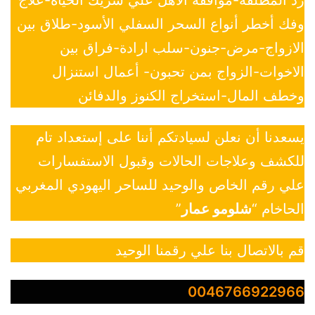
وفك أخطر أنواع السحر السفلي الأسود-طلاق بين
الازواج-مرض-جنون-سلب ارادة-فراق بين
الاخوات-الزواج بمن تحبون- أعمال استنزال
وخطف المال-استخراج الكنوز والدفائن
يسعدنا أن نعلن لسيادتكم أننا على إستعداد تام
للكشف وعلاجات الحالات وقبول الاستفسارات
علي رقم الخاص والوحيد للساحر اليهودي المغربي
الحاخام “
شلومو عمار
”
قم بالاتصال بنا علي رقمنا الوحيد
0046766922966