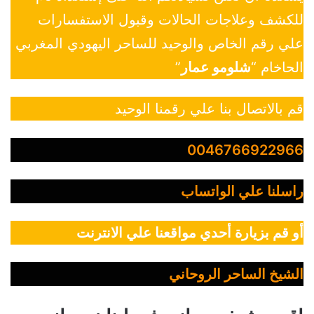
للكشف وعلاجات الحالات وقبول الاستفسارات
علي رقم الخاص والوحيد للساحر اليهودي المغربي
الحاخام “
شلومو عمار
”
قم بالاتصال بنا علي رقمنا الوحيد
0046766922966
راسلنا علي الواتساب
أو قم بزيارة أحدي مواقعنا علي الانترنت
الشيخ الساحر الروحاني