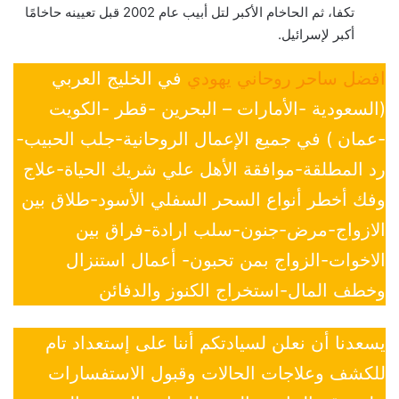
تكفا، ثم الحاخام الأكبر لتل أبيب عام 2002 قبل تعيينه حاخامًا
أكبر لإسرائيل.
افضل ساحر روحاني يهودي
في الخليج العربي
(السعودية -الأمارات – البحرين -قطر -الكويت
-عمان ) في جميع الإعمال الروحانية-جلب الحبيب-
رد المطلقة-موافقة الأهل علي شريك الحياة-علاج
وفك أخطر أنواع السحر السفلي الأسود-طلاق بين
الازواج-مرض-جنون-سلب ارادة-فراق بين
الاخوات-الزواج بمن تحبون- أعمال استنزال
وخطف المال-استخراج الكنوز والدفائن
يسعدنا أن نعلن لسيادتكم أننا على إستعداد تام
للكشف وعلاجات الحالات وقبول الاستفسارات