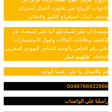
الاخوات-الزواج بمن تحبون- أعمال استنزال
وخطف المال-استخراج الكنوز والدفائن
يسعدنا أن نعلن لسيادتكم أننا على إستعداد تام
للكشف وعلاجات الحالات وقبول الاستفسارات
علي رقم الخاص والوحيد للساحر اليهودي المغربي
الحاخام “
شلومو عمار
”
قم بالاتصال بنا علي رقمنا الوحيد
0046766922966
راسلنا علي الواتساب