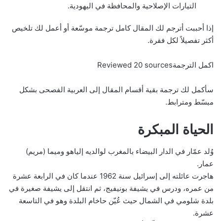
التيارات الإصلاحية والمحافظة في اليهودية.
إذا أحببت أترجم لك المقال كامل ترجمة موسّعة أو أعمل لك تلخيص
أكثر تفصيلاً لكل فقرة.
اكمل الترجمةReviewed 20 sources
سأكمل لك ترجمة بقية أقسام المقال إلى العربية الفصحى بشكل
مبسّط ومترابط.
الحياة المبكرة
وُلد عمّار في الدار البيضاء بالمغرب لوالديه إلياهو وميما (مريم)
عمار.
هاجرت عائلته إلى إسرائيل سنة 1962 عندما كان في الرابعة عشرة
من عمره، ودرس في يشيفة بونيفيج، ثم انتقل إلى يشيفة صغيرة في
بلدة شلومي في الشمال حيث عُيّن حاخام البلدة وهو في التاسعة
عشرة.