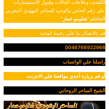
للكشف وعلاجات الحالات وقبول الاستفسارات
علي رقم الخاص والوحيد للساحر اليهودي المغربي
الحاخام “
شلومو عمار
”
قم بالاتصال بنا علي رقمنا الوحيد
0046766922966
راسلنا علي الواتساب
أو قم بزيارة أحدي مواقعنا علي الانترنت
الشيخ الساحر الروحاني