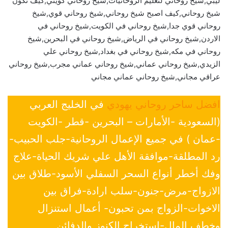
ليبي,شيخ روحاني لتعليم الروحانيات,شيخ روحاني كويتي,كيف تكون
شيخ روحاني,كيف اصبح شيخ روحاني,شيخ روحاني قوي,شيخ
روحاني قوي جدا,شيخ روحاني في الكويت,شيخ روحاني في
الاردن,شيخ روحاني في الرياض,شيخ روحاني في البحرين,شيخ
روحاني في مكه,شيخ روحاني في بغداد,شيخ روحاني علي
الزيدي,شيخ روحاني عماني,شيخ روحاني عماني مجرب,شيخ روحاني
عراقي مجاني,شيخ روحاني عماني مجاني
افضل ساحر روحاني يهودي
في الخليج العربي
(السعودية -الأمارات – البحرين -قطر -الكويت
-عمان ) في جميع الإعمال الروحانية-جلب الحبيب-
رد المطلقة-موافقة الأهل علي شريك الحياة-علاج
وفك أخطر أنواع السحر السفلي الأسود-طلاق بين
الازواج-مرض-جنون-سلب ارادة-فراق بين
الاخوات-الزواج بمن تحبون- أعمال استنزال
وخطف المال-استخراج الكنوز والدفائن