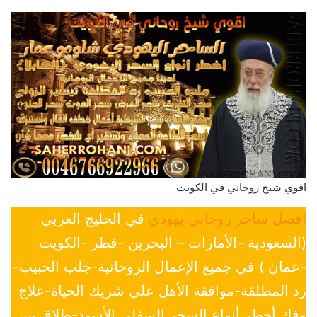
اقوي شيخ روحاني في الكويت
افضل ساحر روحاني يهودي
في الخليج العربي
(السعودية -الأمارات – البحرين -قطر -الكويت
-عمان ) في جميع الإعمال الروحانية-جلب الحبيب-
رد المطلقة-موافقة الأهل علي شريك الحياة-علاج
وفك أخطر أنواع السحر السفلي الأسود-طلاق بين