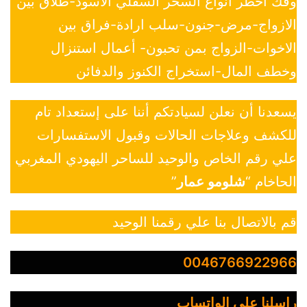
وفك أخطر أنواع السحر السفلي الأسود-طلاق بين
الازواج-مرض-جنون-سلب ارادة-فراق بين
الاخوات-الزواج بمن تحبون- أعمال استنزال
وخطف المال-استخراج الكنوز والدفائن
يسعدنا أن نعلن لسيادتكم أننا على إستعداد تام
للكشف وعلاجات الحالات وقبول الاستفسارات
علي رقم الخاص والوحيد للساحر اليهودي المغربي
الحاخام “
شلومو عمار
”
قم بالاتصال بنا علي رقمنا الوحيد
0046766922966
راسلنا علي الواتساب