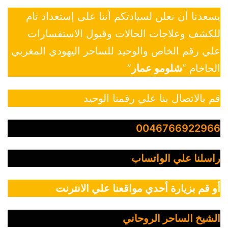
يسعدنا أن نعلن لسيادتكم أننا على إستعداد تام
للكشف وعلاجات الحالات وقبول الاستفسارات
علي رقم الخاص والوحيد للساحر اليهودي المغربي
الحاخام “
شلومو عمار
”
قم بالاتصال بنا علي رقمنا الوحيد
0046766922966
راسلنا علي الواتساب
أو قم بزيارة أحدي مواقعنا علي الانترنت
الشيخ الساحر الروحاني