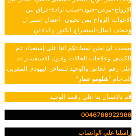
الازواج-مرض-جنون-سلب ارادة-فراق بين
الاخوات-الزواج بمن تحبون- أعمال استنزال
وخطف المال-استخراج الكنوز والدفائن
يسعدنا أن نعلن لسيادتكم أننا على إستعداد تام
للكشف وعلاجات الحالات وقبول الاستفسارات
علي رقم الخاص والوحيد للساحر اليهودي المغربي
الحاخام “
شلومو عمار
”
قم بالاتصال بنا علي رقمنا الوحيد
0046766922966
راسلنا علي الواتساب