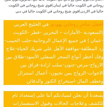
روحاني في الكويت حاليا في لبنان,اقوي شيخ روحاني في الكويت
حاليا في الاردن,اقوي شيخ روحاني في الكويت حاليا في دبي
افضل ساحر روحاني يهودي
في الخليج العربي
(السعودية -الأمارات – البحرين -قطر -الكويت
-عمان ) في جميع الإعمال الروحانية-جلب الحبيب-
رد المطلقة-موافقة الأهل علي شريك الحياة-علاج
وفك أخطر أنواع السحر السفلي الأسود-طلاق بين
الازواج-مرض-جنون-سلب ارادة-فراق بين
الاخوات-الزواج بمن تحبون- أعمال استنزال
وخطف المال-استخراج الكنوز والدفائن
يسعدنا أن نعلن لسيادتكم أننا على إستعداد تام
للكشف وعلاجات الحالات وقبول الاستفسارات