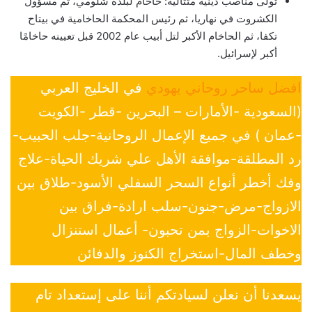
تولّى مناصب دينية متتالية: حاخام لبلدة شلومي، ثم مسؤول
الكشروت في نهاريا، ثم رئيس المحكمة الحاخامية في بيتاح
تكفا، ثم الحاخام الأكبر لتل أبيب عام 2002 قبل تعيينه حاخامًا
أكبر لإسرائيل.
افضل ساحر روحاني يهودي
في الخليج العربي
(السعودية -الأمارات – البحرين -قطر -الكويت
-عمان ) في جميع الإعمال الروحانية-جلب الحبيب-
رد المطلقة-موافقة الأهل علي شريك الحياة-علاج
وفك أخطر أنواع السحر السفلي الأسود-طلاق بين
الازواج-مرض-جنون-سلب ارادة-فراق بين
الاخوات-الزواج بمن تحبون- أعمال استنزال
وخطف المال-استخراج الكنوز والدفائن
يسعدنا أن نعلن لسيادتكم أننا على إستعداد تام