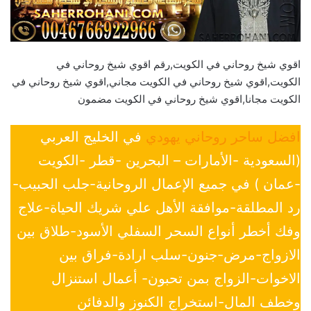
اقوي شيخ روحاني في الكويت,رقم اقوي شيخ روحاني في
الكويت,اقوي شيخ روحاني في الكويت مجاني,اقوي شيخ روحاني في
الكويت مجانا,اقوي شيخ روحاني في الكويت مضمون
افضل ساحر روحاني يهودي
في الخليج العربي
(السعودية -الأمارات – البحرين -قطر -الكويت
-عمان ) في جميع الإعمال الروحانية-جلب الحبيب-
رد المطلقة-موافقة الأهل علي شريك الحياة-علاج
وفك أخطر أنواع السحر السفلي الأسود-طلاق بين
الازواج-مرض-جنون-سلب ارادة-فراق بين
الاخوات-الزواج بمن تحبون- أعمال استنزال
وخطف المال-استخراج الكنوز والدفائن