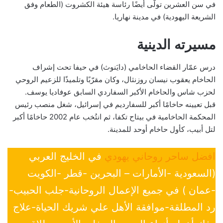
في سن العشرين تولّى أيضًا رئاسة هيئة الكشروت (الطعام وفق
الشريعة اليهودية) في مدينة نهاريا.
مسيرته الدينية
درس عمّار القضاء الحاخامي (دايَنوث) في حيفا تحت إشراف
الحاخام يعقوب نيسان روزنثال، وكان مقرّبًا وتلميذًا للزعيم الروحي
لحزب شاس والحاخام الأكبر السفاردي السابق عوفاديا يوسف.
قبل تعيينه حاخامًا أكبر للسفارديم في إسرائيل، شغل منصب رئيس
المحكمة الحاخامية في بيتاح تكفا، ثم انتُخب عام 2002 حاخامًا أكبر
لتل أبيب، كأول حاخام أوحد للمدينة.
افضل ساحر روحاني يهودي
في الخليج العربي
(السعودية -الأمارات – البحرين -قطر -الكويت
-عمان ) في جميع الإعمال الروحانية-جلب الحبيب-
رد المطلقة-موافقة الأهل علي شريك الحياة-علاج