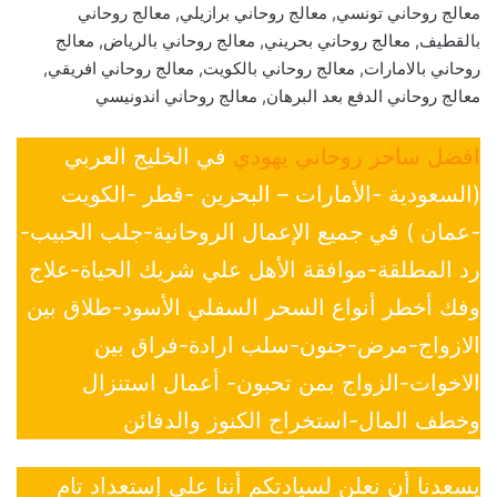
معالج روحاني تونسي, معالج روحاني برازيلي, معالج روحاني
بالقطيف, معالج روحاني بحريني, معالج روحاني بالرياض, معالج
روحاني بالامارات, معالج روحاني بالكويت, معالج روحاني افريقي,
معالج روحاني الدفع بعد البرهان, معالج روحاني اندونيسي
افضل ساحر روحاني يهودي
في الخليج العربي
(السعودية -الأمارات – البحرين -قطر -الكويت
-عمان ) في جميع الإعمال الروحانية-جلب الحبيب-
رد المطلقة-موافقة الأهل علي شريك الحياة-علاج
وفك أخطر أنواع السحر السفلي الأسود-طلاق بين
الازواج-مرض-جنون-سلب ارادة-فراق بين
الاخوات-الزواج بمن تحبون- أعمال استنزال
وخطف المال-استخراج الكنوز والدفائن
يسعدنا أن نعلن لسيادتكم أننا على إستعداد تام