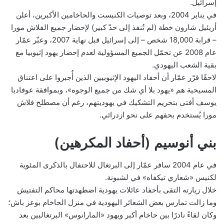
إسرائيل.
في يناير 2004، وبعد توصيات الكنيست والحاخامين الأكبرين، أعلن
أريئيل شارون خطة (لم تُنفذ إلى حدّ كبير) لإحضار جميع الفلاش مورا
– قرابة 18,000 شخص – إلى إسرائيل قبل نهاية 2007، وعبّر عمّار
عام 2008 عن تحمّل الجميع المسؤولية لعدم إحضار يهود إثيوبيا مع
بقية الشعب اليهودي.
لاحقًا قرّر عمّار أن أحفاد اليهود الإثيوبيين الذين أُجبروا على اعتناق
المسيحية هم «يهود بلا أي شك من جميع الوجوه»، وبموافقة عوفاديا
يوسف أفتى بتحريم التشكيك في يهوديتهم، رغم أن مصطلح فلاش
مورا يُستخدم بحقهم على نحو ازدرائي.
بني أنوسيم (أحفاد المكرهين)
في عام 2004 سافر عمّار إلى البرتغال للاحتفال بالذكرى المئوية
لكنيس «شعاري تيكفاه» في لشبونة.
خلال زيارته التقى بأحفاد عائلات يهودية اضطهدتها محاكم التفتيش
وما زالت تمارس بعض الشعائر اليهودية في منزل الحاخام بوعز باش؛
وكان لقاءً نادرًا بين حاخام أكبر ويهود «المارانوس» البرتغاليين بعد