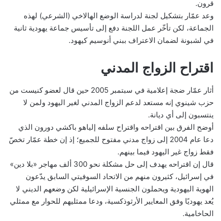
قرون.
وعد عمّار بتشكيل لجنة لدراسة الوضع الهالاخي (الشرعي) لهذه
الجماعة، لكن تأخّر عمل اللجنة دفع إلى تأسيس جماعة يهودية ثانية
في لشبونة لضمان الاعتراف ببني أنوسيم كيهود.
اقتراح الزواج المدني
أثار عمّار ضجة إعلامية في سبتمبر 2005 حين قال لعضو كنيست من
حزب شينوي إنه مستعد لدعم الزواج المدني لغير اليهود ولمن لا
ينتسبون إلى أي ديانة.
أوضح الفرق بين اقتراحه واقتراح سلفه إلياهو باكشي دورون الذي
دعا عام 2004 إلى زواج مدني مفتوح للجميع؛ إذ إن خطة عمّار تخصّ
فقط زواج غير اليهود فيما بينهم.
قال إن اقتراحه يهدف إلى حل مشكلة نحو 300 ألف مهاجر «بلا دين»
في إسرائيل، كثيرون منهم من الاتحاد السوفيتي السابق يدّعون
الهوية اليهودية ويحملون الجنسية الإسرائيلية لكن وضعهم الديني لا
يُعد يهوديًا وفق المعايير الأرثوذكسية، ودعا ممثليهم للحوار مع ممثلي
الحاخامية.