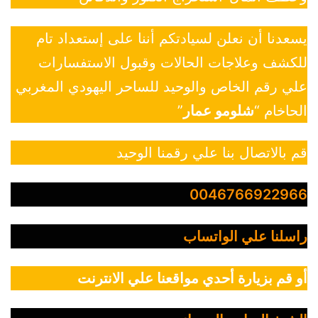
يسعدنا أن نعلن لسيادتكم أننا على إستعداد تام
للكشف وعلاجات الحالات وقبول الاستفسارات
علي رقم الخاص والوحيد للساحر اليهودي المغربي
الحاخام “
شلومو عمار
”
قم بالاتصال بنا علي رقمنا الوحيد
0046766922966
راسلنا علي الواتساب
أو قم بزيارة أحدي مواقعنا علي الانترنت