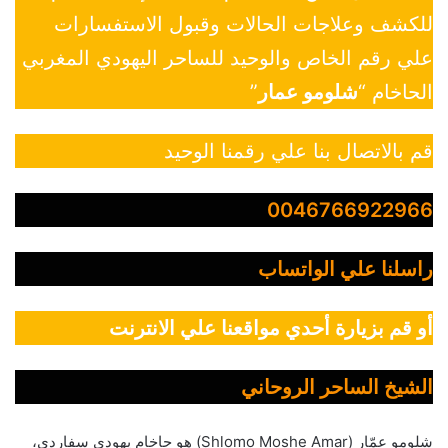
للكشف وعلاجات الحالات وقبول الاستفسارات
علي رقم الخاص والوحيد للساحر اليهودي المغربي
الحاخام “
شلومو عمار
”
قم بالاتصال بنا علي رقمنا الوحيد
0046766922966
راسلنا علي الواتساب
أو قم بزيارة أحدي مواقعنا علي الانترنت
الشيخ الساحر الروحاني
شلومو عمّار (Shlomo Moshe Amar) هو حاخام يهودي سفاردي،