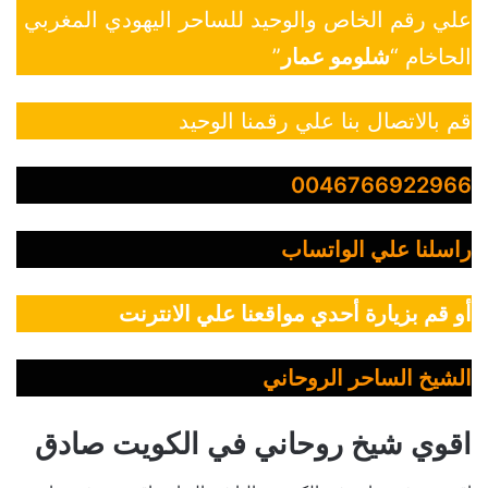
علي رقم الخاص والوحيد للساحر اليهودي المغربي
الحاخام “
شلومو عمار
”
قم بالاتصال بنا علي رقمنا الوحيد
0046766922966
راسلنا علي الواتساب
أو قم بزيارة أحدي مواقعنا علي الانترنت
الشيخ الساحر الروحاني
اقوي شيخ روحاني في الكويت صادق