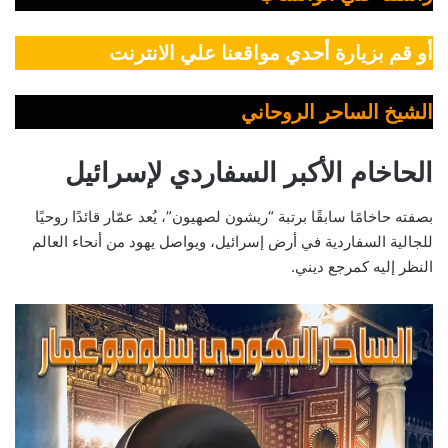
أو قم بزيارة أحدي مواقعنا علي الانترنت
الشيخ الساحر الروحاني
الحاخام الأكبر السفاردي لإسرائيل
بصفته حاخامًا سابقًا برتبة “ريشون لصهيون”، يُعد عمّار قائدًا روحيًا
للجالية السفاردية في أرض إسرائيل، ويواصل يهود من أنحاء العالم
النظر إليه كمرجع ديني.