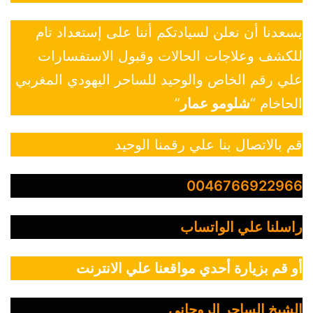
يسعدنا أن نعلن لسيادتكم أننا على إستعداد تام
للكشف وعلاجات الحالات وقبول الاستفسارات
علي رقم الخاص والوحيد للساحر اليهودي المغربي
الحاخام “
شلومو عمار
”
قم بالاتصال بنا علي رقمنا الوحيد
0046766922966
راسلنا علي الواتساب
أو قم بزيارة أحدي مواقعنا علي الانترنت
الشيخ الساحر الروحاني