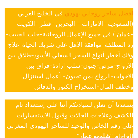
افضل ساحر روحاني يهودي
في الخليج العربي
(السعودية -الأمارات – البحرين -قطر -الكويت
-عمان ) في جميع الإعمال الروحانية-جلب الحبيب-
رد المطلقة-موافقة الأهل علي شريك الحياة-علاج
وفك أخطر أنواع السحر السفلي الأسود-طلاق بين
الازواج-مرض-جنون-سلب ارادة-فراق بين
الاخوات-الزواج بمن تحبون- أعمال استنزال
وخطف المال-استخراج الكنوز والدفائن
يسعدنا أن نعلن لسيادتكم أننا على إستعداد تام
للكشف وعلاجات الحالات وقبول الاستفسارات
علي رقم الخاص والوحيد للساحر اليهودي المغربي
الحاخام “
شلومو عمار
”