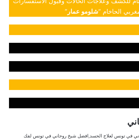
 تام للكشف وعلاجات الحالات وقبول الاستفسارات
غربي الحاخام “
شلومو عمار
”
ني
ني في تونس لعلاج الحسد,افضل شيخ روحاني في تونس لفك