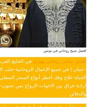
افضل شيخ روحاني في تونس
افضل ساحر روحاني يهودي
في الخليج العرب
-عمان ) في جميع الإعمال الروحانية-جلب ا
الحياة-علاج وفك أخطر أنواع السحر السفل
ارادة-فراق بين الاخوات-الزواج بمن تحبون
والدفائن