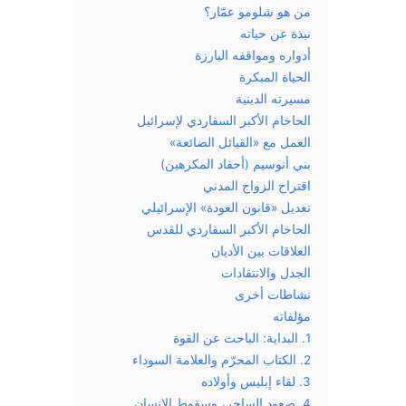
من هو شلومو عمّار؟
نبذة عن حياته
أدواره ومواقفه البارزة
الحياة المبكرة
مسيرته الدينية
الحاخام الأكبر السفاردي لإسرائيل
العمل مع «القبائل الضائعة»
بني أنوسيم (أحفاد المكرهين)
اقتراح الزواج المدني
تعديل «قانون العودة» الإسرائيلي
الحاخام الأكبر السفاردي للقدس
العلاقات بين الأديان
الجدل والانتقادات
نشاطات أخرى
مؤلفاته
1. البداية: الباحث عن القوة
2. الكتاب المحرّم والعلامة السوداء
3. لقاء إبليس وأولاده
4. صعود الساحر، وسقوط الإنسان