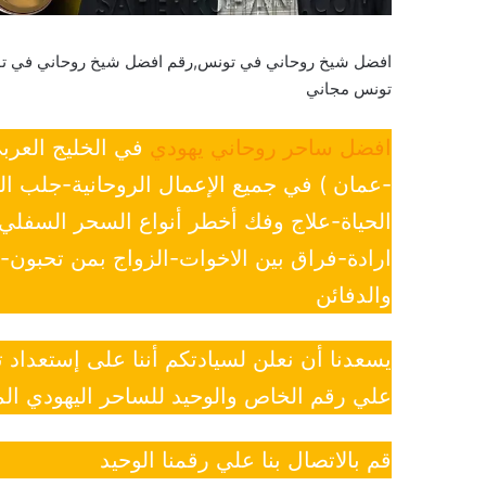
افضل شيخ روحاني في تونس,رقم افضل شيخ روحاني في 
تونس مجاني
افضل ساحر روحاني يهودي
في الخليج العرب
-عمان ) في جميع الإعمال الروحانية-جلب ا
الحياة-علاج وفك أخطر أنواع السحر السفل
ارادة-فراق بين الاخوات-الزواج بمن تحبون
والدفائن
يسعدنا أن نعلن لسيادتكم أننا على إستعداد
علي رقم الخاص والوحيد للساحر اليهودي الم
قم بالاتصال بنا علي رقمنا الوحيد