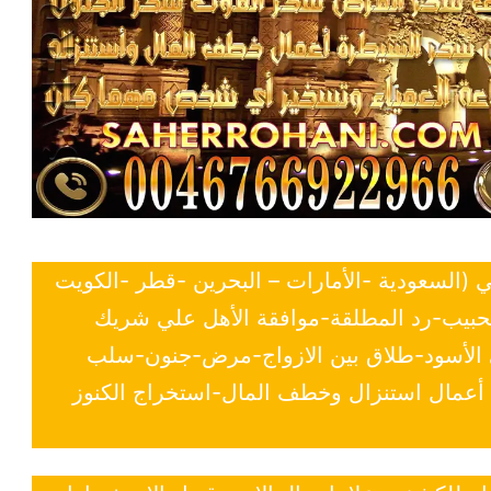
ي (السعودية -الأمارات – البحرين -قطر -الكويت
لحبيب-رد المطلقة-موافقة الأهل علي شريك
ي الأسود-طلاق بين الازواج-مرض-جنون-سلب
- أعمال استنزال وخطف المال-استخراج الكنوز