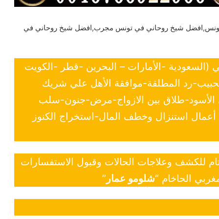
تونس,افضل شيخ روحاني في تونس مجرب,افضل شيخ روحاني في
ي (السعودية -الأمارات – البحرين -قطر -الكويت
لحبيب-رد المطلقة-موافقة الأهل علي شريك
ي الأسود-طلاق بين الازواج-مرض-جنون-سلب
- أعمال استنزال وخطف المال-استخراج الكنوز
 تام للكشف وعلاجات الحالات وقبول الاستفسارات
غربي الحاخام “
شلومو عمار
”