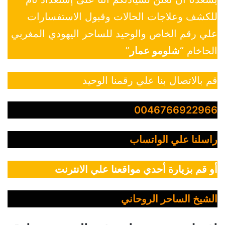
للكشف وعلاجات الحالات وقبول الاستفسارات
علي رقم الخاص والوحيد للساحر اليهودي المغربي
الحاخام “
شلومو عمار
”
قم بالاتصال بنا علي رقمنا الوحيد
0046766922966
راسلنا علي الواتساب
أو قم بزيارة أحدي مواقعنا علي الانترنت
الشيخ الساحر الروحاني