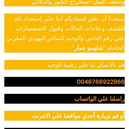
وخطف المال-استخراج الكنوز والدفائن
يسعدنا أن نعلن لسيادتكم أننا على إستعداد تام
للكشف وعلاجات الحالات وقبول الاستفسارات
علي رقم الخاص والوحيد للساحر اليهودي المغربي
الحاخام “
شلومو عمار
”
قم بالاتصال بنا علي رقمنا الوحيد
0046766922966
راسلنا علي الواتساب
أو قم بزيارة أحدي مواقعنا علي الانترنت