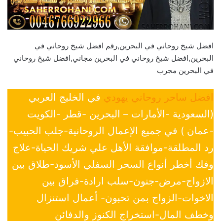
افضل شيخ روحاني في البحرين,رقم افضل شيخ روحاني في
البحرين,افضل شيخ روحاني في البحرين مجاني,افضل شيخ روحاني
في البحرين مجرب
افضل ساحر روحاني يهودي
في الخليج العربي
(السعودية -الأمارات – البحرين -قطر -الكويت
-عمان ) في جميع الإعمال الروحانية-جلب الحبيب-
رد المطلقة-موافقة الأهل علي شريك الحياة-علاج
وفك أخطر أنواع السحر السفلي الأسود-طلاق بين
الازواج-مرض-جنون-سلب ارادة-فراق بين
الاخوات-الزواج بمن تحبون- أعمال استنزال
وخطف المال-استخراج الكنوز والدفائن