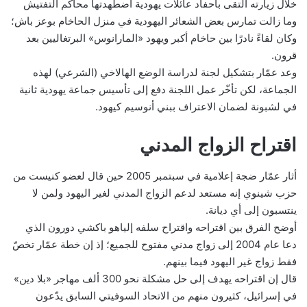
خلال زيارته التقى بأحفاد عائلات يهودية اضطهدتها محاكم التفتيش
وما زالت تمارس بعض الشعائر اليهودية في منزل الحاخام بوعز باش؛
وكان لقاءً نادرًا بين حاخام أكبر ويهود «المارانوس» البرتغاليين بعد
قرون.
وعد عمّار بتشكيل لجنة لدراسة الوضع الهالاخي (الشرعي) لهذه
الجماعة، لكن تأخّر عمل اللجنة دفع إلى تأسيس جماعة يهودية ثانية
في لشبونة لضمان الاعتراف ببني أنوسيم كيهود.
اقتراح الزواج المدني
أثار عمّار ضجة إعلامية في سبتمبر 2005 حين قال لعضو كنيست من
حزب شينوي إنه مستعد لدعم الزواج المدني لغير اليهود ولمن لا
ينتسبون إلى أي ديانة.
أوضح الفرق بين اقتراحه واقتراح سلفه إلياهو باكشي دورون الذي
دعا عام 2004 إلى زواج مدني مفتوح للجميع؛ إذ إن خطة عمّار تخصّ
فقط زواج غير اليهود فيما بينهم.
قال إن اقتراحه يهدف إلى حل مشكلة نحو 300 ألف مهاجر «بلا دين»
في إسرائيل، كثيرون منهم من الاتحاد السوفيتي السابق يدّعون