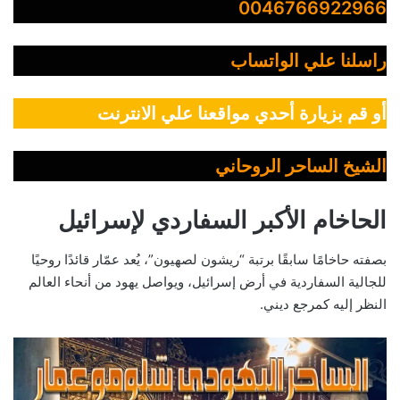
0046766922966
راسلنا علي الواتساب
أو قم بزيارة أحدي مواقعنا علي الانترنت
الشيخ الساحر الروحاني
الحاخام الأكبر السفاردي لإسرائيل
بصفته حاخامًا سابقًا برتبة “ريشون لصهيون”، يُعد عمّار قائدًا روحيًا
للجالية السفاردية في أرض إسرائيل، ويواصل يهود من أنحاء العالم
النظر إليه كمرجع ديني.