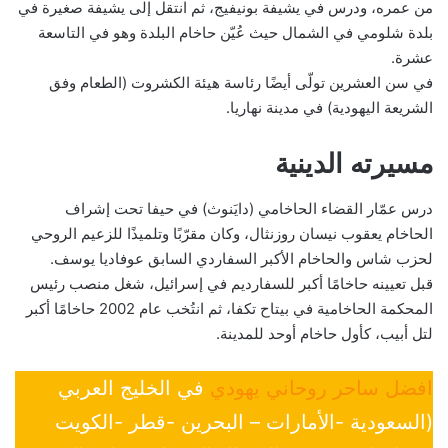
من عمره، ودرس في يشيفة بونيفيج، ثم انتقل إلى يشيفة صغيرة في
بلدة شلومي في الشمال حيث عُيّن حاخام البلدة وهو في التاسعة
عشرة.
في سن العشرين تولّى أيضًا رئاسة هيئة الكشروت (الطعام وفق
الشريعة اليهودية) في مدينة نهاريا.
مسيرته الدينية
درس عمّار القضاء الحاخامي (دايَنوث) في حيفا تحت إشراف
الحاخام يعقوب نيسان روزنثال، وكان مقرّبًا وتلميذًا للزعيم الروحي
لحزب شاس والحاخام الأكبر السفاردي السابق عوفاديا يوسف.
قبل تعيينه حاخامًا أكبر للسفارديم في إسرائيل، شغل منصب رئيس
المحكمة الحاخامية في بيتاح تكفا، ثم انتُخب عام 2002 حاخامًا أكبر
لتل أبيب، كأول حاخام أوحد للمدينة.
افضل ساحر روحاني يهودي
في الخليج العربي
(السعودية -الأمارات – البحرين -قطر -الكويت