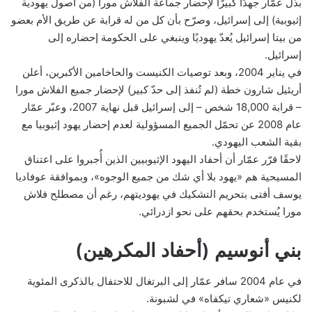
بذل عمّار جهدًا كبيرًا لإحضار جماعة الفلاش مورا (من أصول يهودية
إثيوبية) إلى إسرائيل، وصرّح بأن كل من له قرابة عن طريق الأم بعضو
من بيتا إسرائيل يُعدّ يهوديًا وينبغي على الحكومة إحضاره إلى
إسرائيل.
في يناير 2004، وبعد توصيات الكنيست والحاخامين الأكبرين، أعلن
أريئيل شارون خطة (لم تُنفذ إلى حدّ كبير) لإحضار جميع الفلاش مورا
– قرابة 18,000 شخص – إلى إسرائيل قبل نهاية 2007، وعبّر عمّار
عام 2008 عن تحمّل الجميع المسؤولية لعدم إحضار يهود إثيوبيا مع
بقية الشعب اليهودي.
لاحقًا قرّر عمّار أن أحفاد اليهود الإثيوبيين الذين أُجبروا على اعتناق
المسيحية هم «يهود بلا أي شك من جميع الوجوه»، وبموافقة عوفاديا
يوسف أفتى بتحريم التشكيك في يهوديتهم، رغم أن مصطلح فلاش
مورا يُستخدم بحقهم على نحو ازدرائي.
بني أنوسيم (أحفاد المكرهين)
في عام 2004 سافر عمّار إلى البرتغال للاحتفال بالذكرى المئوية
لكنيس «شعاري تيكفاه» في لشبونة.