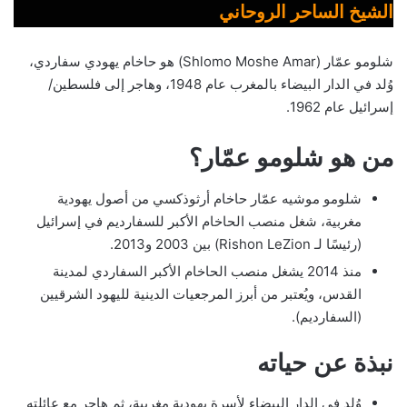
الشيخ الساحر الروحاني
شلومو عمّار (Shlomo Moshe Amar) هو حاخام يهودي سفاردي،
وُلد في الدار البيضاء بالمغرب عام 1948، وهاجر إلى فلسطين/
إسرائيل عام 1962.
من هو شلومو عمّار؟
شلومو موشيه عمّار حاخام أرثوذكسي من أصول يهودية
مغربية، شغل منصب الحاخام الأكبر للسفارديم في إسرائيل
(رئيسًا لـ Rishon LeZion) بين 2003 و2013.
منذ 2014 يشغل منصب الحاخام الأكبر السفاردي لمدينة
القدس، ويُعتبر من أبرز المرجعيات الدينية لليهود الشرقيين
(السفارديم).
نبذة عن حياته
وُلد في الدار البيضاء لأسرة يهودية مغربية، ثم هاجر مع عائلته