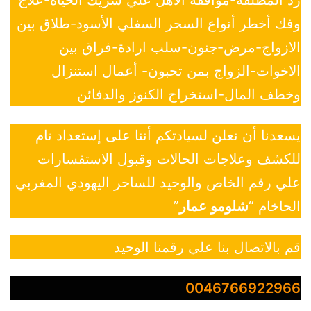
وفك أخطر أنواع السحر السفلي الأسود-طلاق بين
الازواج-مرض-جنون-سلب ارادة-فراق بين
الاخوات-الزواج بمن تحبون- أعمال استنزال
وخطف المال-استخراج الكنوز والدفائن
يسعدنا أن نعلن لسيادتكم أننا على إستعداد تام
للكشف وعلاجات الحالات وقبول الاستفسارات
علي رقم الخاص والوحيد للساحر اليهودي المغربي
الحاخام “
شلومو عمار
”
قم بالاتصال بنا علي رقمنا الوحيد
0046766922966