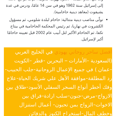
إلى إسرائيل سنة 1962 وهو في سن 14 عامًا، ودرس في عدة
يشيفوت (معاهد دينية حاخامية).
تولّى مناصب دينية متتالية: حاخام لبلدة شلومي، ثم مسؤول
الكشروت في نهاريا، ثم رئيس المحكمة الحاخامية في بيتاح
تكفا، ثم الحاخام الأكبر لتل أبيب عام 2002 قبل تعيينه حاخامًا
أكبر لإسرائيل.
افضل ساحر روحاني يهودي
في الخليج العربي
(السعودية -الأمارات – البحرين -قطر -الكويت
-عمان ) في جميع الإعمال الروحانية-جلب الحبيب-
رد المطلقة-موافقة الأهل علي شريك الحياة-علاج
وفك أخطر أنواع السحر السفلي الأسود-طلاق بين
الازواج-مرض-جنون-سلب ارادة-فراق بين
الاخوات-الزواج بمن تحبون- أعمال استنزال
وخطف المال-استخراج الكنوز والدفائن