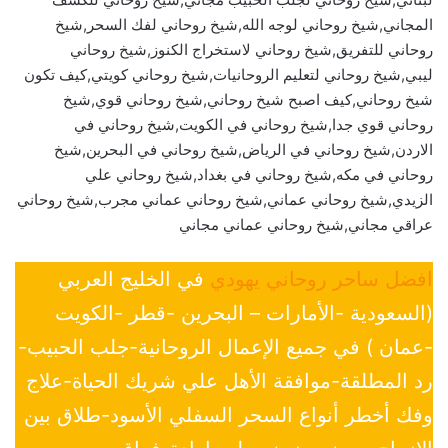
المجاني,شيخ روحاني لوجه الله,شيخ روحاني لفك السحر,شيخ
روحاني للتفريق,شيخ روحاني لاستخراج الكنوز,شيخ روحاني
ليبي,شيخ روحاني لتعليم الروحانيات,شيخ روحاني كويتي,كيف تكون
شيخ روحاني,كيف اصبح شيخ روحاني,شيخ روحاني قوي,شيخ
روحاني قوي جدا,شيخ روحاني في الكويت,شيخ روحاني في
الاردن,شيخ روحاني في الرياض,شيخ روحاني في البحرين,شيخ
روحاني في مكه,شيخ روحاني في بغداد,شيخ روحاني علي
الزيدي,شيخ روحاني عماني,شيخ روحاني عماني مجرب,شيخ روحاني
عراقي مجاني,شيخ روحاني عماني مجاني
افضل ساحر روحاني يهودي
في الخليج العربي
(السعودية -الأمارات – البحرين -قطر -الكويت
-عمان ) في جميع الإعمال الروحانية-جلب الحبيب-
رد المطلقة-موافقة الأهل علي شريك الحياة-علاج
وفك أخطر أنواع السحر السفلي الأسود-طلاق بين