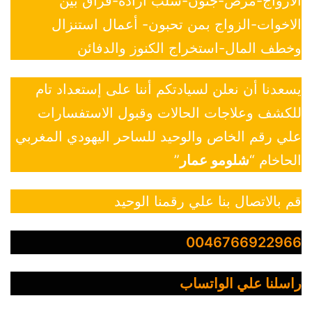
الازواج-مرض-جنون-سلب ارادة-فراق بين
الاخوات-الزواج بمن تحبون- أعمال استنزال
وخطف المال-استخراج الكنوز والدفائن
يسعدنا أن نعلن لسيادتكم أننا على إستعداد تام
للكشف وعلاجات الحالات وقبول الاستفسارات
علي رقم الخاص والوحيد للساحر اليهودي المغربي
الحاخام “
شلومو عمار
”
قم بالاتصال بنا علي رقمنا الوحيد
0046766922966
راسلنا علي الواتساب