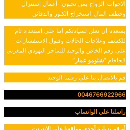
الاخوات-الزواج بمن تحبون- أعمال استنزال
وخطف المال-استخراج الكنوز والدفائن
يسعدنا أن نعلن لسيادتكم أننا على إستعداد تام
للكشف وعلاجات الحالات وقبول الاستفسارات
علي رقم الخاص والوحيد للساحر اليهودي المغربي
الحاخام “
شلومو عمار
”
قم بالاتصال بنا علي رقمنا الوحيد
0046766922966
راسلنا علي الواتساب
أو قم بزيارة أحدي مواقعنا علي الانترنت