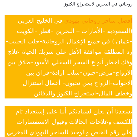
روحاني في البحرين لاستخراج الكنوز
افضل ساحر روحاني يهودي
في الخليج العربي
(السعودية -الأمارات – البحرين -قطر -الكويت
-عمان ) في جميع الإعمال الروحانية-جلب الحبيب-
رد المطلقة-موافقة الأهل علي شريك الحياة-علاج
وفك أخطر أنواع السحر السفلي الأسود-طلاق بين
الازواج-مرض-جنون-سلب ارادة-فراق بين
الاخوات-الزواج بمن تحبون- أعمال استنزال
وخطف المال-استخراج الكنوز والدفائن
يسعدنا أن نعلن لسيادتكم أننا على إستعداد تام
للكشف وعلاجات الحالات وقبول الاستفسارات
علي رقم الخاص والوحيد للساحر اليهودي المغربي