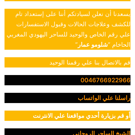
يسعدنا أن نعلن لسيادتكم أننا على إستعداد تام
للكشف وعلاجات الحالات وقبول الاستفسارات
علي رقم الخاص والوحيد للساحر اليهودي المغربي
الحاخام “
شلومو عمار
”
قم بالاتصال بنا علي رقمنا الوحيد
0046766922966
راسلنا علي الواتساب
أو قم بزيارة أحدي مواقعنا علي الانترنت
الشيخ الساحر الروحاني