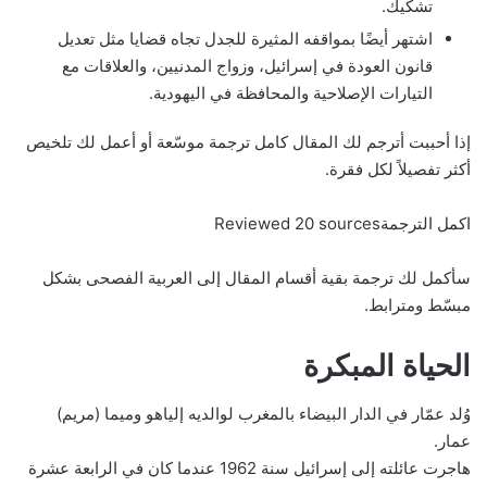
تشكيك.
اشتهر أيضًا بمواقفه المثيرة للجدل تجاه قضايا مثل تعديل
قانون العودة في إسرائيل، وزواج المدنيين، والعلاقات مع
التيارات الإصلاحية والمحافظة في اليهودية.
إذا أحببت أترجم لك المقال كامل ترجمة موسّعة أو أعمل لك تلخيص
أكثر تفصيلاً لكل فقرة.
اكمل الترجمةReviewed 20 sources
سأكمل لك ترجمة بقية أقسام المقال إلى العربية الفصحى بشكل
مبسّط ومترابط.
الحياة المبكرة
وُلد عمّار في الدار البيضاء بالمغرب لوالديه إلياهو وميما (مريم)
عمار.
هاجرت عائلته إلى إسرائيل سنة 1962 عندما كان في الرابعة عشرة