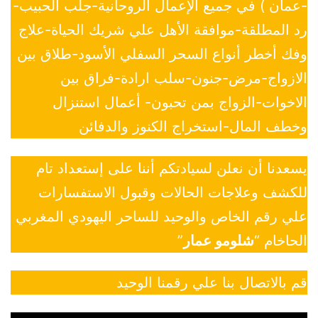
-عمان ) في جميع الإعمال الروحانية-جلب الحبيب-
رد المطلقة-موافقة الأهل علي شريك الحياة-علاج
وفك أخطر أنواع السحر السفلي الأسود-طلاق بين
الازواج-مرض-جنون-سلب ارادة-فراق بين
الاخوات-الزواج بمن تحبون- أعمال استنزال
وخطف المال-استخراج الكنوز والدفائن
يسعدنا أن نعلن لسيادتكم أننا على إستعداد تام
للكشف وعلاجات الحالات وقبول الاستفسارات
علي رقم الخاص والوحيد للساحر اليهودي المغربي
الحاخام “
شلومو عمار
”
قم بالاتصال بنا علي رقمنا الوحيد