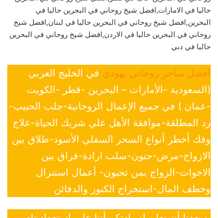
حاليا في الامارات,افضل شيخ روحاني في البحرين حاليا في
البحرين,افضل شيخ روحاني في البحرين حاليا في لبنان,افضل شيخ
روحاني في البحرين حاليا في الاردن,افضل شيخ روحاني في البحرين
حاليا في دبي
افضل ساحر روحاني يهودي
في الخليج العربي
(السعودية -الأمارات – البحرين -قطر -الكويت
-عمان ) في جميع الإعمال الروحانية-جلب الحبيب-
رد المطلقة-موافقة الأهل علي شريك الحياة-علاج
وفك أخطر أنواع السحر السفلي الأسود-طلاق بين
الازواج-مرض-جنون-سلب ارادة-فراق بين
الاخوات-الزواج بمن تحبون- أعمال استنزال
وخطف المال-استخراج الكنوز والدفائن
يسعدنا أن نعلن لسيادتكم أننا على إستعداد تام