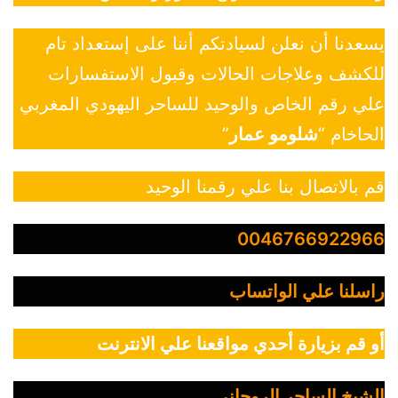
يسعدنا أن نعلن لسيادتكم أننا على إستعداد تام
للكشف وعلاجات الحالات وقبول الاستفسارات
علي رقم الخاص والوحيد للساحر اليهودي المغربي
الحاخام “
شلومو عمار
”
قم بالاتصال بنا علي رقمنا الوحيد
0046766922966
راسلنا علي الواتساب
أو قم بزيارة أحدي مواقعنا علي الانترنت
الشيخ الساحر الروحاني