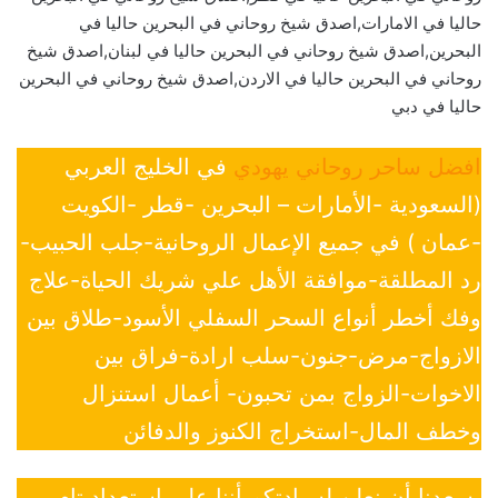
حاليا في الامارات,اصدق شيخ روحاني في البحرين حاليا في
البحرين,اصدق شيخ روحاني في البحرين حاليا في لبنان,اصدق شيخ
روحاني في البحرين حاليا في الاردن,اصدق شيخ روحاني في البحرين
حاليا في دبي
افضل ساحر روحاني يهودي
في الخليج العربي
(السعودية -الأمارات – البحرين -قطر -الكويت
-عمان ) في جميع الإعمال الروحانية-جلب الحبيب-
رد المطلقة-موافقة الأهل علي شريك الحياة-علاج
وفك أخطر أنواع السحر السفلي الأسود-طلاق بين
الازواج-مرض-جنون-سلب ارادة-فراق بين
الاخوات-الزواج بمن تحبون- أعمال استنزال
وخطف المال-استخراج الكنوز والدفائن
يسعدنا أن نعلن لسيادتكم أننا على إستعداد تام