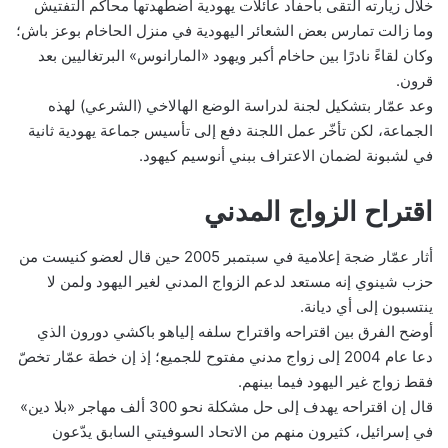
خلال زيارته التقى بأحفاد عائلات يهودية اضطهدتها محاكم التفتيش
وما زالت تمارس بعض الشعائر اليهودية في منزل الحاخام بوعز باش؛
وكان لقاءً نادرًا بين حاخام أكبر ويهود «المارانوس» البرتغاليين بعد
قرون.
وعد عمّار بتشكيل لجنة لدراسة الوضع الهالاخي (الشرعي) لهذه
الجماعة، لكن تأخّر عمل اللجنة دفع إلى تأسيس جماعة يهودية ثانية
في لشبونة لضمان الاعتراف ببني أنوسيم كيهود.
اقتراح الزواج المدني
أثار عمّار ضجة إعلامية في سبتمبر 2005 حين قال لعضو كنيست من
حزب شينوي إنه مستعد لدعم الزواج المدني لغير اليهود ولمن لا
ينتسبون إلى أي ديانة.
أوضح الفرق بين اقتراحه واقتراح سلفه إلياهو باكشي دورون الذي
دعا عام 2004 إلى زواج مدني مفتوح للجميع؛ إذ إن خطة عمّار تخصّ
فقط زواج غير اليهود فيما بينهم.
قال إن اقتراحه يهدف إلى حل مشكلة نحو 300 ألف مهاجر «بلا دين»
في إسرائيل، كثيرون منهم من الاتحاد السوفيتي السابق يدّعون