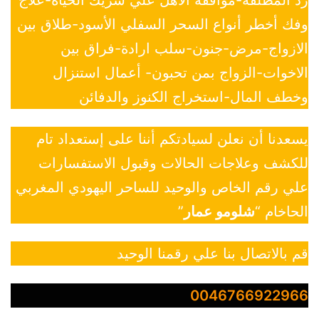
وفك أخطر أنواع السحر السفلي الأسود-طلاق بين
الازواج-مرض-جنون-سلب ارادة-فراق بين
الاخوات-الزواج بمن تحبون- أعمال استنزال
وخطف المال-استخراج الكنوز والدفائن
يسعدنا أن نعلن لسيادتكم أننا على إستعداد تام
للكشف وعلاجات الحالات وقبول الاستفسارات
علي رقم الخاص والوحيد للساحر اليهودي المغربي
الحاخام “
شلومو عمار
”
قم بالاتصال بنا علي رقمنا الوحيد
0046766922966