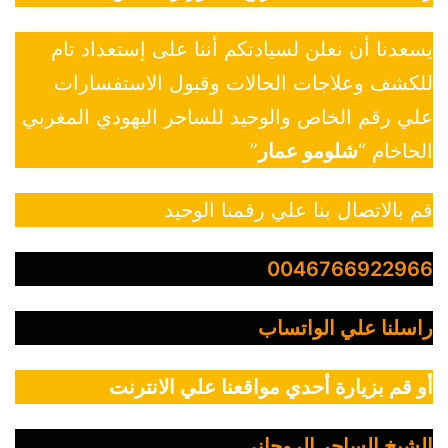
يسعدنا أن نعلن لسيادتكم أننا على إستعداد تام
للكشف وعلاجات الحالات وقبول الاستفسارات
علي رقم الخاص والوحيد للساحر اليهودي المغربي
الحاخام “
شلومو عمار
”
قم بالاتصال بنا علي رقمنا الوحيد
0046766922966
راسلنا علي الواتساب
أو قم بزيارة أحدي مواقعنا علي الانترنت
الشيخ الساحر الروحاني