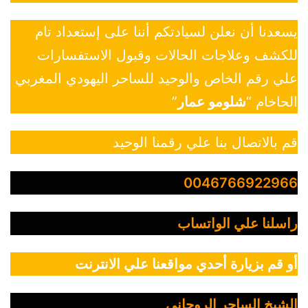
يسعدنا أن نعلن لسيادتكم أننا على إستعداد تام
للكشف وعلاجات الحالات وقبول الاستفسارات
علي رقم الخاص والوحيد للساحر اليهودي المغربي
الحاخام “
شلومو عمار
”
قم بالاتصال بنا علي رقمنا الوحيد
0046766922966
راسلنا علي الواتساب
أو قم بزيارة أحدي مواقعنا علي الانترنت
الشيخ الساحر الروحاني