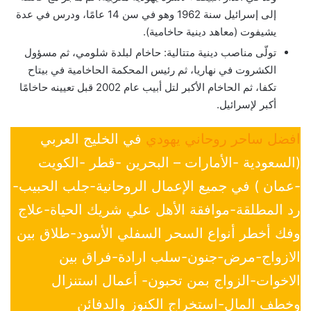
إلى إسرائيل سنة 1962 وهو في سن 14 عامًا، ودرس في عدة
يشيفوت (معاهد دينية حاخامية).
تولّى مناصب دينية متتالية: حاخام لبلدة شلومي، ثم مسؤول
الكشروت في نهاريا، ثم رئيس المحكمة الحاخامية في بيتاح
تكفا، ثم الحاخام الأكبر لتل أبيب عام 2002 قبل تعيينه حاخامًا
أكبر لإسرائيل.
افضل ساحر روحاني يهودي
في الخليج العربي
(السعودية -الأمارات – البحرين -قطر -الكويت
-عمان ) في جميع الإعمال الروحانية-جلب الحبيب-
رد المطلقة-موافقة الأهل علي شريك الحياة-علاج
وفك أخطر أنواع السحر السفلي الأسود-طلاق بين
الازواج-مرض-جنون-سلب ارادة-فراق بين
الاخوات-الزواج بمن تحبون- أعمال استنزال
وخطف المال-استخراج الكنوز والدفائن