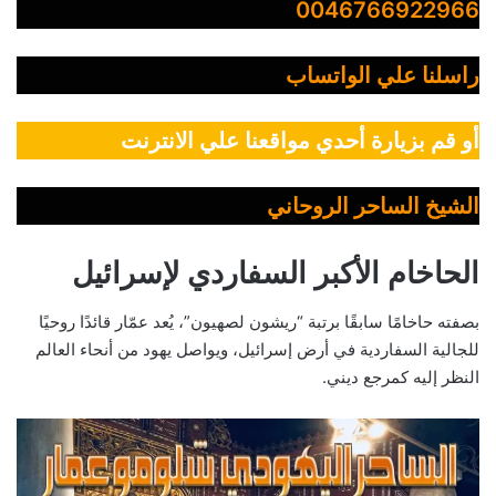
0046766922966
راسلنا علي الواتساب
أو قم بزيارة أحدي مواقعنا علي الانترنت
الشيخ الساحر الروحاني
الحاخام الأكبر السفاردي لإسرائيل
بصفته حاخامًا سابقًا برتبة “ريشون لصهيون”، يُعد عمّار قائدًا روحيًا
للجالية السفاردية في أرض إسرائيل، ويواصل يهود من أنحاء العالم
النظر إليه كمرجع ديني.