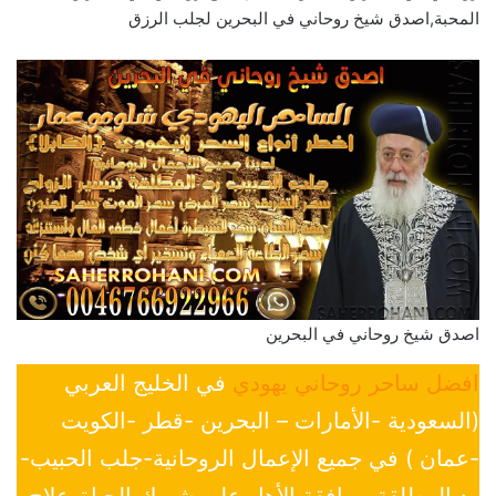
المحبة,اصدق شيخ روحاني في البحرين لجلب الرزق
اصدق شيخ روحاني في البحرين
افضل ساحر روحاني يهودي
في الخليج العربي
(السعودية -الأمارات – البحرين -قطر -الكويت
-عمان ) في جميع الإعمال الروحانية-جلب الحبيب-
رد المطلقة-موافقة الأهل علي شريك الحياة-علاج