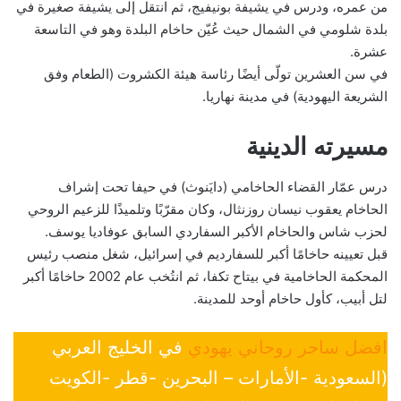
من عمره، ودرس في يشيفة بونيفيج، ثم انتقل إلى يشيفة صغيرة في
بلدة شلومي في الشمال حيث عُيّن حاخام البلدة وهو في التاسعة
عشرة.
في سن العشرين تولّى أيضًا رئاسة هيئة الكشروت (الطعام وفق
الشريعة اليهودية) في مدينة نهاريا.
مسيرته الدينية
درس عمّار القضاء الحاخامي (دايَنوث) في حيفا تحت إشراف
الحاخام يعقوب نيسان روزنثال، وكان مقرّبًا وتلميذًا للزعيم الروحي
لحزب شاس والحاخام الأكبر السفاردي السابق عوفاديا يوسف.
قبل تعيينه حاخامًا أكبر للسفارديم في إسرائيل، شغل منصب رئيس
المحكمة الحاخامية في بيتاح تكفا، ثم انتُخب عام 2002 حاخامًا أكبر
لتل أبيب، كأول حاخام أوحد للمدينة.
افضل ساحر روحاني يهودي
في الخليج العربي
(السعودية -الأمارات – البحرين -قطر -الكويت