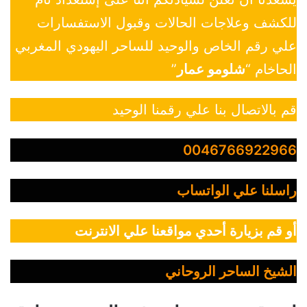
للكشف وعلاجات الحالات وقبول الاستفسارات
علي رقم الخاص والوحيد للساحر اليهودي المغربي
الحاخام “
شلومو عمار
”
قم بالاتصال بنا علي رقمنا الوحيد
0046766922966
راسلنا علي الواتساب
أو قم بزيارة أحدي مواقعنا علي الانترنت
الشيخ الساحر الروحاني