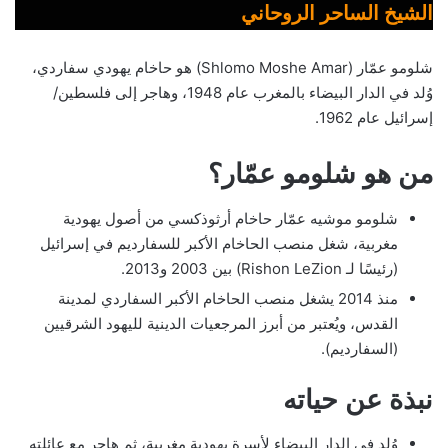
الشيخ الساحر الروحاني
شلومو عمّار (Shlomo Moshe Amar) هو حاخام يهودي سفاردي،
وُلد في الدار البيضاء بالمغرب عام 1948، وهاجر إلى فلسطين/
إسرائيل عام 1962.
من هو شلومو عمّار؟
شلومو موشيه عمّار حاخام أرثوذكسي من أصول يهودية
مغربية، شغل منصب الحاخام الأكبر للسفارديم في إسرائيل
(رئيسًا لـ Rishon LeZion) بين 2003 و2013.
منذ 2014 يشغل منصب الحاخام الأكبر السفاردي لمدينة
القدس، ويُعتبر من أبرز المرجعيات الدينية لليهود الشرقيين
(السفارديم).
نبذة عن حياته
وُلد في الدار البيضاء لأسرة يهودية مغربية، ثم هاجر مع عائلته