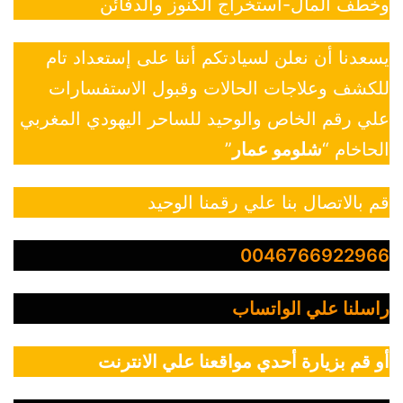
وخطف المال-استخراج الكنوز والدفائن
يسعدنا أن نعلن لسيادتكم أننا على إستعداد تام
للكشف وعلاجات الحالات وقبول الاستفسارات
علي رقم الخاص والوحيد للساحر اليهودي المغربي
الحاخام “
شلومو عمار
”
قم بالاتصال بنا علي رقمنا الوحيد
0046766922966
راسلنا علي الواتساب
أو قم بزيارة أحدي مواقعنا علي الانترنت