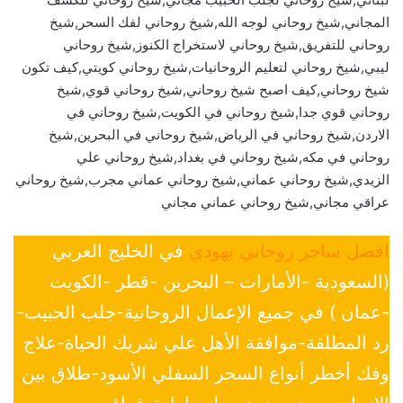
المجاني,شيخ روحاني لوجه الله,شيخ روحاني لفك السحر,شيخ
روحاني للتفريق,شيخ روحاني لاستخراج الكنوز,شيخ روحاني
ليبي,شيخ روحاني لتعليم الروحانيات,شيخ روحاني كويتي,كيف تكون
شيخ روحاني,كيف اصبح شيخ روحاني,شيخ روحاني قوي,شيخ
روحاني قوي جدا,شيخ روحاني في الكويت,شيخ روحاني في
الاردن,شيخ روحاني في الرياض,شيخ روحاني في البحرين,شيخ
روحاني في مكه,شيخ روحاني في بغداد,شيخ روحاني علي
الزيدي,شيخ روحاني عماني,شيخ روحاني عماني مجرب,شيخ روحاني
عراقي مجاني,شيخ روحاني عماني مجاني
افضل ساحر روحاني يهودي
في الخليج العربي
(السعودية -الأمارات – البحرين -قطر -الكويت
-عمان ) في جميع الإعمال الروحانية-جلب الحبيب-
رد المطلقة-موافقة الأهل علي شريك الحياة-علاج
وفك أخطر أنواع السحر السفلي الأسود-طلاق بين