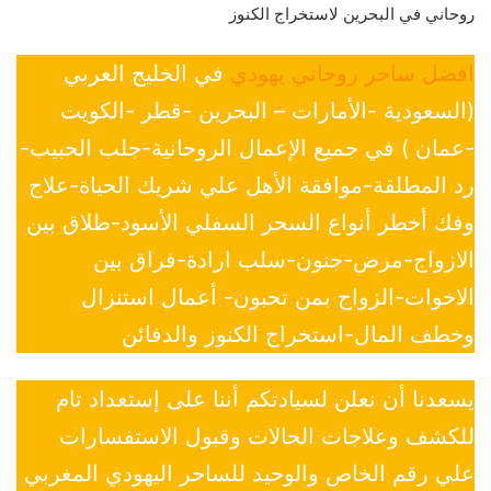
روحاني في البحرين لاستخراج الكنوز
افضل ساحر روحاني يهودي
في الخليج العربي
(السعودية -الأمارات – البحرين -قطر -الكويت
-عمان ) في جميع الإعمال الروحانية-جلب الحبيب-
رد المطلقة-موافقة الأهل علي شريك الحياة-علاج
وفك أخطر أنواع السحر السفلي الأسود-طلاق بين
الازواج-مرض-جنون-سلب ارادة-فراق بين
الاخوات-الزواج بمن تحبون- أعمال استنزال
وخطف المال-استخراج الكنوز والدفائن
يسعدنا أن نعلن لسيادتكم أننا على إستعداد تام
للكشف وعلاجات الحالات وقبول الاستفسارات
علي رقم الخاص والوحيد للساحر اليهودي المغربي