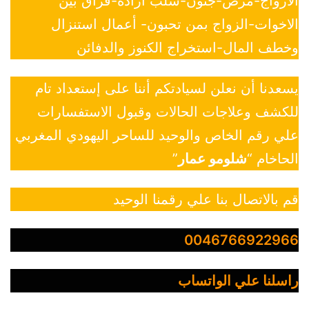
الازواج-مرض-جنون-سلب ارادة-فراق بين
الاخوات-الزواج بمن تحبون- أعمال استنزال
وخطف المال-استخراج الكنوز والدفائن
يسعدنا أن نعلن لسيادتكم أننا على إستعداد تام
للكشف وعلاجات الحالات وقبول الاستفسارات
علي رقم الخاص والوحيد للساحر اليهودي المغربي
الحاخام “
شلومو عمار
”
قم بالاتصال بنا علي رقمنا الوحيد
0046766922966
راسلنا علي الواتساب