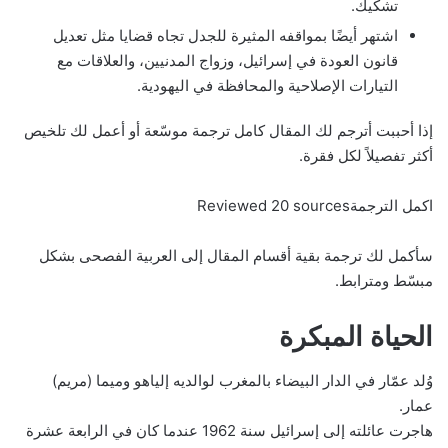
تشكيك.
اشتهر أيضًا بمواقفه المثيرة للجدل تجاه قضايا مثل تعديل
قانون العودة في إسرائيل، وزواج المدنيين، والعلاقات مع
التيارات الإصلاحية والمحافظة في اليهودية.
إذا أحببت أترجم لك المقال كامل ترجمة موسّعة أو أعمل لك تلخيص
أكثر تفصيلاً لكل فقرة.
اكمل الترجمةReviewed 20 sources
سأكمل لك ترجمة بقية أقسام المقال إلى العربية الفصحى بشكل
مبسّط ومترابط.
الحياة المبكرة
وُلد عمّار في الدار البيضاء بالمغرب لوالديه إلياهو وميما (مريم)
عمار.
هاجرت عائلته إلى إسرائيل سنة 1962 عندما كان في الرابعة عشرة