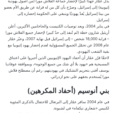
بذل عمّار جهدًا كبيرًا لإحضار جماعة الفلاش مورا (من أصول يهودية
إثيوبية) إلى إسرائيل، وصرّح بأن كل من له قرابة عن طريق الأم بعضو
من بيتا إسرائيل يُعدّ يهوديًا وينبغي على الحكومة إحضاره إلى
إسرائيل.
في يناير 2004، وبعد توصيات الكنيست والحاخامين الأكبرين، أعلن
أريئيل شارون خطة (لم تُنفذ إلى حدّ كبير) لإحضار جميع الفلاش مورا
– قرابة 18,000 شخص – إلى إسرائيل قبل نهاية 2007، وعبّر عمّار
عام 2008 عن تحمّل الجميع المسؤولية لعدم إحضار يهود إثيوبيا مع
بقية الشعب اليهودي.
لاحقًا قرّر عمّار أن أحفاد اليهود الإثيوبيين الذين أُجبروا على اعتناق
المسيحية هم «يهود بلا أي شك من جميع الوجوه»، وبموافقة عوفاديا
يوسف أفتى بتحريم التشكيك في يهوديتهم، رغم أن مصطلح فلاش
مورا يُستخدم بحقهم على نحو ازدرائي.
بني أنوسيم (أحفاد المكرهين)
في عام 2004 سافر عمّار إلى البرتغال للاحتفال بالذكرى المئوية
لكنيس «شعاري تيكفاه» في لشبونة.