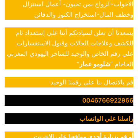
الاخوات-الزواج بمن تحبون- أعمال استنزال
وخطف المال-استخراج الكنوز والدفائن
يسعدنا أن نعلن لسيادتكم أننا على إستعداد تام
للكشف وعلاجات الحالات وقبول الاستفسارات
علي رقم الخاص والوحيد للساحر اليهودي المغربي
الحاخام “
شلومو عمار
”
قم بالاتصال بنا علي رقمنا الوحيد
0046766922966
راسلنا علي الواتساب
أو قم بزيارة أحدي مواقعنا علي الانترنت