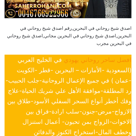
اصدق شيخ روحاني في البحرين,رقم اصدق شيخ روحاني في
البحرين,اصدق شيخ روحاني في البحرين مجاني,اصدق شيخ روحاني
في البحرين مجرب
افضل ساحر روحاني يهودي
في الخليج العربي
(السعودية -الأمارات – البحرين -قطر -الكويت
-عمان ) في جميع الإعمال الروحانية-جلب الحبيب-
رد المطلقة-موافقة الأهل علي شريك الحياة-علاج
وفك أخطر أنواع السحر السفلي الأسود-طلاق بين
الازواج-مرض-جنون-سلب ارادة-فراق بين
الاخوات-الزواج بمن تحبون- أعمال استنزال
وخطف المال-استخراج الكنوز والدفائن