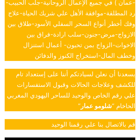
-عمان ) في جميع الإعمال الروحانية-جلب الحبيب-
رد المطلقة-موافقة الأهل علي شريك الحياة-علاج
وفك أخطر أنواع السحر السفلي الأسود-طلاق بين
الازواج-مرض-جنون-سلب ارادة-فراق بين
الاخوات-الزواج بمن تحبون- أعمال استنزال
وخطف المال-استخراج الكنوز والدفائن
يسعدنا أن نعلن لسيادتكم أننا على إستعداد تام
للكشف وعلاجات الحالات وقبول الاستفسارات
علي رقم الخاص والوحيد للساحر اليهودي المغربي
الحاخام “
شلومو عمار
”
قم بالاتصال بنا علي رقمنا الوحيد