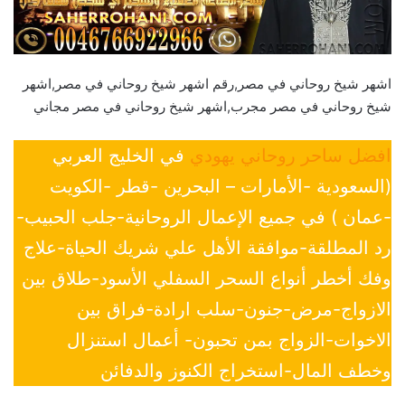
اشهر شيخ روحاني في مصر,رقم اشهر شيخ روحاني في مصر,اشهر
شيخ روحاني في مصر مجرب,اشهر شيخ روحاني في مصر مجاني
افضل ساحر روحاني يهودي
في الخليج العربي
(السعودية -الأمارات – البحرين -قطر -الكويت
-عمان ) في جميع الإعمال الروحانية-جلب الحبيب-
رد المطلقة-موافقة الأهل علي شريك الحياة-علاج
وفك أخطر أنواع السحر السفلي الأسود-طلاق بين
الازواج-مرض-جنون-سلب ارادة-فراق بين
الاخوات-الزواج بمن تحبون- أعمال استنزال
وخطف المال-استخراج الكنوز والدفائن