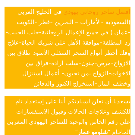
افضل ساحر روحاني يهودي
في الخليج العربي
(السعودية -الأمارات – البحرين -قطر -الكويت
-عمان ) في جميع الإعمال الروحانية-جلب الحبيب-
رد المطلقة-موافقة الأهل علي شريك الحياة-علاج
وفك أخطر أنواع السحر السفلي الأسود-طلاق بين
الازواج-مرض-جنون-سلب ارادة-فراق بين
الاخوات-الزواج بمن تحبون- أعمال استنزال
وخطف المال-استخراج الكنوز والدفائن
يسعدنا أن نعلن لسيادتكم أننا على إستعداد تام
للكشف وعلاجات الحالات وقبول الاستفسارات
علي رقم الخاص والوحيد للساحر اليهودي المغربي
الحاخام “
شلومو عمار
”