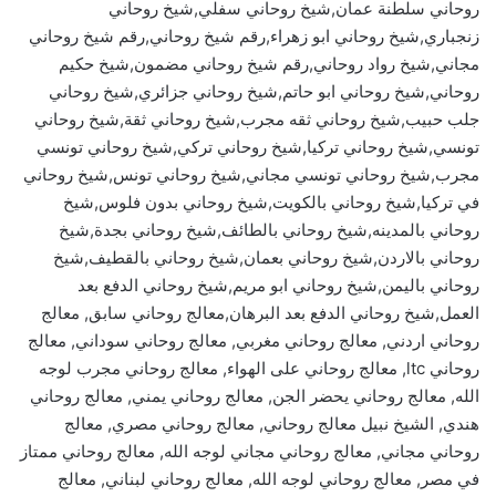
روحاني سلطنة عمان,شيخ روحاني سفلي,شيخ روحاني
زنجباري,شيخ روحاني ابو زهراء,رقم شيخ روحاني,رقم شيخ روحاني
مجاني,شيخ رواد روحاني,رقم شيخ روحاني مضمون,شيخ حكيم
روحاني,شيخ روحاني ابو حاتم,شيخ روحاني جزائري,شيخ روحاني
جلب حبيب,شيخ روحاني ثقه مجرب,شيخ روحاني ثقة,شيخ روحاني
تونسي,شيخ روحاني تركيا,شيخ روحاني تركي,شيخ روحاني تونسي
مجرب,شيخ روحاني تونسي مجاني,شيخ روحاني تونس,شيخ روحاني
في تركيا,شيخ روحاني بالكويت,شيخ روحاني بدون فلوس,شيخ
روحاني بالمدينه,شيخ روحاني بالطائف,شيخ روحاني بجدة,شيخ
روحاني بالاردن,شيخ روحاني بعمان,شيخ روحاني بالقطيف,شيخ
روحاني باليمن,شيخ روحاني ابو مريم,شيخ روحاني الدفع بعد
العمل,شيخ روحاني الدفع بعد البرهان,معالج روحاني سابق, معالج
روحاني اردني, معالج روحاني مغربي, معالج روحاني سوداني, معالج
روحاني ltc, معالج روحاني على الهواء, معالج روحاني مجرب لوجه
الله, معالج روحاني يحضر الجن, معالج روحاني يمني, معالج روحاني
هندي, الشيخ نبيل معالج روحاني, معالج روحاني مصري, معالج
روحاني مجاني, معالج روحاني مجاني لوجه الله, معالج روحاني ممتاز
في مصر, معالج روحاني لوجه الله, معالج روحاني لبناني, معالج