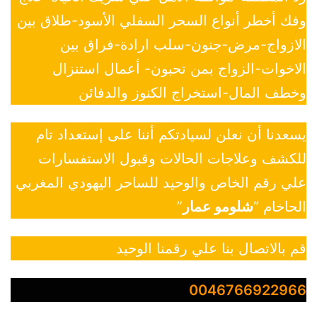
وفك أخطر أنواع السحر السفلي الأسود-طلاق بين
الازواج-مرض-جنون-سلب ارادة-فراق بين
الاخوات-الزواج بمن تحبون- أعمال استنزال
وخطف المال-استخراج الكنوز والدفائن
يسعدنا أن نعلن لسيادتكم أننا على إستعداد تام
للكشف وعلاجات الحالات وقبول الاستفسارات
علي رقم الخاص والوحيد للساحر اليهودي المغربي
الحاخام “
شلومو عمار
”
قم بالاتصال بنا علي رقمنا الوحيد
0046766922966