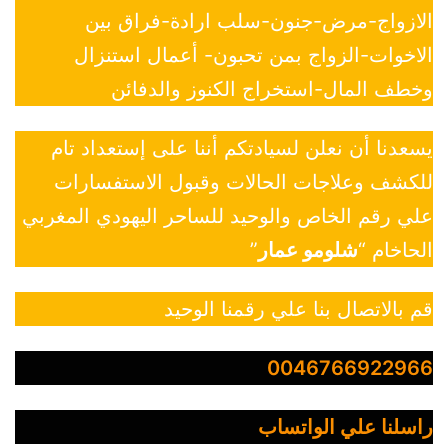
الازواج-مرض-جنون-سلب ارادة-فراق بين
الاخوات-الزواج بمن تحبون- أعمال استنزال
وخطف المال-استخراج الكنوز والدفائن
يسعدنا أن نعلن لسيادتكم أننا على إستعداد تام
للكشف وعلاجات الحالات وقبول الاستفسارات
علي رقم الخاص والوحيد للساحر اليهودي المغربي
الحاخام “
شلومو عمار
”
قم بالاتصال بنا علي رقمنا الوحيد
0046766922966
راسلنا علي الواتساب