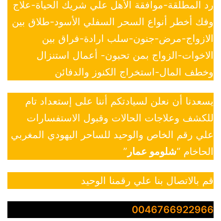
رد المطلقة-موافقة الأهل علي شريك الحياة-علاج
وفك أخطر أنواع السحر السفلي الأسود-طلاق بين
الازواج-مرض-جنون-سلب ارادة-فراق بين
الاخوات-الزواج بمن تحبون- أعمال استنزال
وخطف المال-استخراج الكنوز والدفائن
يسعدنا أن نعلن لسيادتكم أننا على إستعداد تام
للكشف وعلاجات الحالات وقبول الاستفسارات
علي رقم الخاص والوحيد للساحر اليهودي المغربي
الحاخام “
شلومو عمار
”
قم بالاتصال بنا علي رقمنا الوحيد
0046766922966