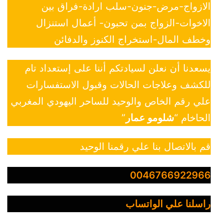
الازواج-مرض-جنون-سلب ارادة-فراق بين
الاخوات-الزواج بمن تحبون- أعمال استنزال
وخطف المال-استخراج الكنوز والدفائن
يسعدنا أن نعلن لسيادتكم أننا على إستعداد تام
للكشف وعلاجات الحالات وقبول الاستفسارات
علي رقم الخاص والوحيد للساحر اليهودي المغربي
الحاخام “
شلومو عمار
”
قم بالاتصال بنا علي رقمنا الوحيد
0046766922966
راسلنا علي الواتساب