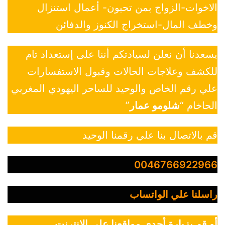
الاخوات-الزواج بمن تحبون- أعمال استنزال
وخطف المال-استخراج الكنوز والدفائن
يسعدنا أن نعلن لسيادتكم أننا على إستعداد تام
للكشف وعلاجات الحالات وقبول الاستفسارات
علي رقم الخاص والوحيد للساحر اليهودي المغربي
الحاخام “
شلومو عمار
”
قم بالاتصال بنا علي رقمنا الوحيد
0046766922966
راسلنا علي الواتساب
أو قم بزيارة أحدي مواقعنا علي الانترنت