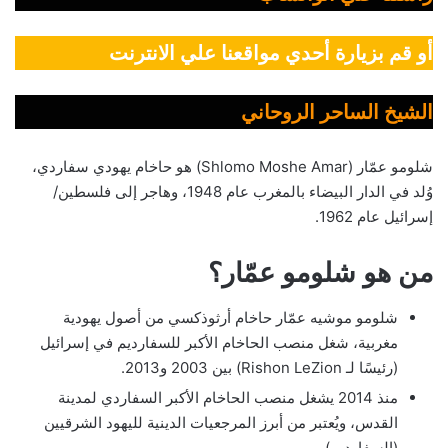
أو قم بزيارة أحدي مواقعنا علي الانترنت
الشيخ الساحر الروحاني
شلومو عمّار (Shlomo Moshe Amar) هو حاخام يهودي سفاردي،
وُلد في الدار البيضاء بالمغرب عام 1948، وهاجر إلى فلسطين/
إسرائيل عام 1962.
من هو شلومو عمّار؟
شلومو موشيه عمّار حاخام أرثوذكسي من أصول يهودية
مغربية، شغل منصب الحاخام الأكبر للسفارديم في إسرائيل
(رئيسًا لـ Rishon LeZion) بين 2003 و2013.
منذ 2014 يشغل منصب الحاخام الأكبر السفاردي لمدينة
القدس، ويُعتبر من أبرز المرجعيات الدينية لليهود الشرقيين
(السفارديم).