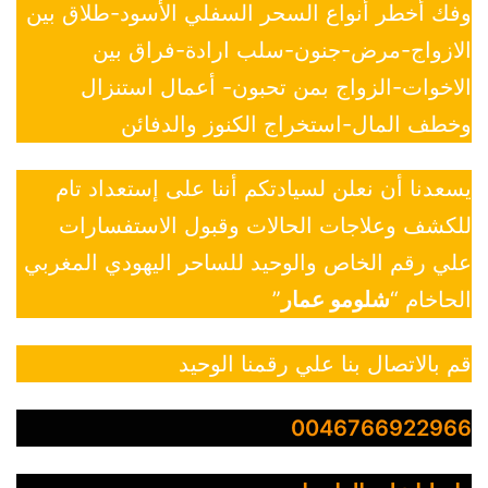
وفك أخطر أنواع السحر السفلي الأسود-طلاق بين
الازواج-مرض-جنون-سلب ارادة-فراق بين
الاخوات-الزواج بمن تحبون- أعمال استنزال
وخطف المال-استخراج الكنوز والدفائن
يسعدنا أن نعلن لسيادتكم أننا على إستعداد تام
للكشف وعلاجات الحالات وقبول الاستفسارات
علي رقم الخاص والوحيد للساحر اليهودي المغربي
الحاخام “
شلومو عمار
”
قم بالاتصال بنا علي رقمنا الوحيد
0046766922966