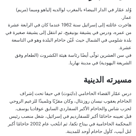
وُلد عمّار في الدار البيضاء بالمغرب لوالديه إلياهو وميما (مريم)
عمار.
هاجرت عائلته إلى إسرائيل سنة 1962 عندما كان في الرابعة عشرة
من عمره، ودرس في يشيفة بونيفيج، ثم انتقل إلى يشيفة صغيرة في
بلدة شلومي في الشمال حيث عُيّن حاخام البلدة وهو في التاسعة
عشرة.
في سن العشرين تولّى أيضًا رئاسة هيئة الكشروت (الطعام وفق
الشريعة اليهودية) في مدينة نهاريا.
مسيرته الدينية
درس عمّار القضاء الحاخامي (دايَنوث) في حيفا تحت إشراف
الحاخام يعقوب نيسان روزنثال، وكان مقرّبًا وتلميذًا للزعيم الروحي
لحزب شاس والحاخام الأكبر السفاردي السابق عوفاديا يوسف.
قبل تعيينه حاخامًا أكبر للسفارديم في إسرائيل، شغل منصب رئيس
المحكمة الحاخامية في بيتاح تكفا، ثم انتُخب عام 2002 حاخامًا أكبر
لتل أبيب، كأول حاخام أوحد للمدينة.