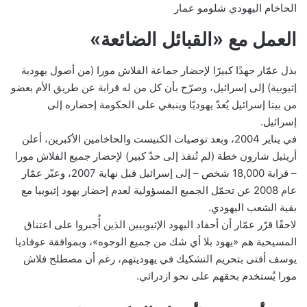
الحاخام اليهودي شلومو عمار
العمل مع «القبائل الضائعة»
بذل عمّار جهدًا كبيرًا لإحضار جماعة الفلاش مورا (من أصول يهودية
إثيوبية) إلى إسرائيل، وصرّح بأن كل من له قرابة عن طريق الأم بعضو
من بيتا إسرائيل يُعدّ يهوديًا وينبغي على الحكومة إحضاره إلى
إسرائيل.
في يناير 2004، وبعد توصيات الكنيست والحاخامين الأكبرين، أعلن
أريئيل شارون خطة (لم تُنفذ إلى حدّ كبير) لإحضار جميع الفلاش مورا
– قرابة 18,000 شخص – إلى إسرائيل قبل نهاية 2007، وعبّر عمّار
عام 2008 عن تحمّل الجميع المسؤولية لعدم إحضار يهود إثيوبيا مع
بقية الشعب اليهودي.
لاحقًا قرّر عمّار أن أحفاد اليهود الإثيوبيين الذين أُجبروا على اعتناق
المسيحية هم «يهود بلا أي شك من جميع الوجوه»، وبموافقة عوفاديا
يوسف أفتى بتحريم التشكيك في يهوديتهم، رغم أن مصطلح فلاش
مورا يُستخدم بحقهم على نحو ازدرائي.