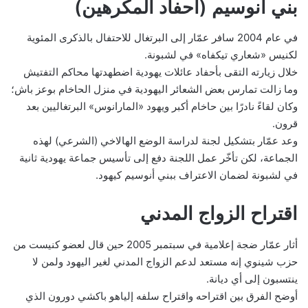
بني أنوسيم (أحفاد المكرهين)
في عام 2004 سافر عمّار إلى البرتغال للاحتفال بالذكرى المئوية
لكنيس «شعاري تيكفاه» في لشبونة.
خلال زيارته التقى بأحفاد عائلات يهودية اضطهدتها محاكم التفتيش
وما زالت تمارس بعض الشعائر اليهودية في منزل الحاخام بوعز باش؛
وكان لقاءً نادرًا بين حاخام أكبر ويهود «المارانوس» البرتغاليين بعد
قرون.
وعد عمّار بتشكيل لجنة لدراسة الوضع الهالاخي (الشرعي) لهذه
الجماعة، لكن تأخّر عمل اللجنة دفع إلى تأسيس جماعة يهودية ثانية
في لشبونة لضمان الاعتراف ببني أنوسيم كيهود.
اقتراح الزواج المدني
أثار عمّار ضجة إعلامية في سبتمبر 2005 حين قال لعضو كنيست من
حزب شينوي إنه مستعد لدعم الزواج المدني لغير اليهود ولمن لا
ينتسبون إلى أي ديانة.
أوضح الفرق بين اقتراحه واقتراح سلفه إلياهو باكشي دورون الذي