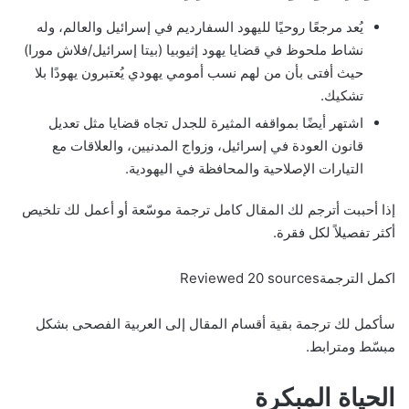
يُعد مرجعًا روحيًا لليهود السفارديم في إسرائيل والعالم، وله
نشاط ملحوظ في قضايا يهود إثيوبيا (بيتا إسرائيل/فلاش مورا)
حيث أفتى بأن من لهم نسب أمومي يهودي يُعتبرون يهودًا بلا
تشكيك.
اشتهر أيضًا بمواقفه المثيرة للجدل تجاه قضايا مثل تعديل
قانون العودة في إسرائيل، وزواج المدنيين، والعلاقات مع
التيارات الإصلاحية والمحافظة في اليهودية.
إذا أحببت أترجم لك المقال كامل ترجمة موسّعة أو أعمل لك تلخيص
أكثر تفصيلاً لكل فقرة.
اكمل الترجمةReviewed 20 sources
سأكمل لك ترجمة بقية أقسام المقال إلى العربية الفصحى بشكل
مبسّط ومترابط.
الحياة المبكرة