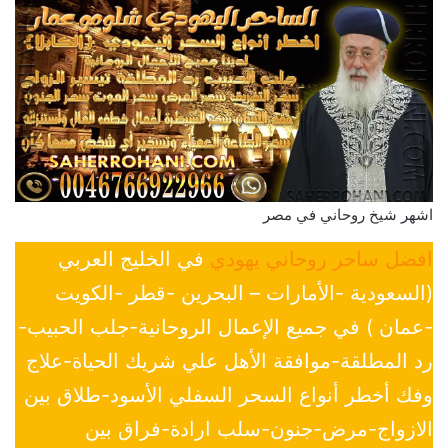
اشهر شيخ روحاني في مصر
افضل ساحر روحاني يهودي
في الخليج العربي
(السعودية -الأمارات – البحرين -قطر -الكويت
-عمان ) في جميع الإعمال الروحانية-جلب الحبيب-
رد المطلقة-موافقة الأهل علي شريك الحياة-علاج
وفك أخطر أنواع السحر السفلي الأسود-طلاق بين
الازواج-مرض-جنون-سلب ارادة-فراق بين