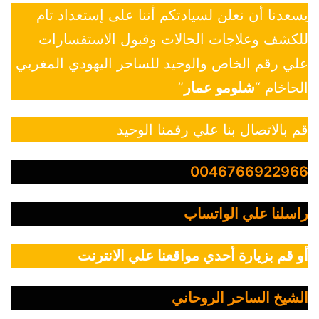
يسعدنا أن نعلن لسيادتكم أننا على إستعداد تام
للكشف وعلاجات الحالات وقبول الاستفسارات
علي رقم الخاص والوحيد للساحر اليهودي المغربي
الحاخام “
شلومو عمار
”
قم بالاتصال بنا علي رقمنا الوحيد
0046766922966
راسلنا علي الواتساب
أو قم بزيارة أحدي مواقعنا علي الانترنت
الشيخ الساحر الروحاني