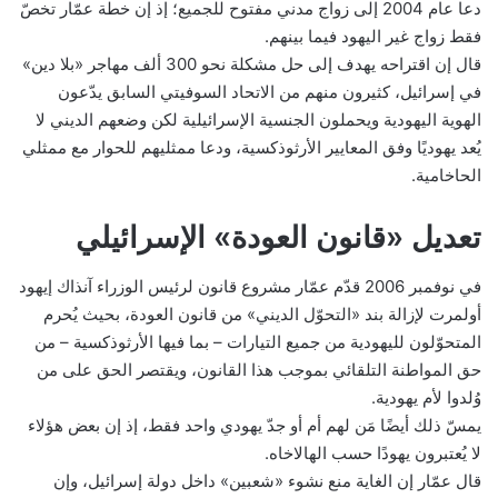
دعا عام 2004 إلى زواج مدني مفتوح للجميع؛ إذ إن خطة عمّار تخصّ
فقط زواج غير اليهود فيما بينهم.
قال إن اقتراحه يهدف إلى حل مشكلة نحو 300 ألف مهاجر «بلا دين»
في إسرائيل، كثيرون منهم من الاتحاد السوفيتي السابق يدّعون
الهوية اليهودية ويحملون الجنسية الإسرائيلية لكن وضعهم الديني لا
يُعد يهوديًا وفق المعايير الأرثوذكسية، ودعا ممثليهم للحوار مع ممثلي
الحاخامية.
تعديل «قانون العودة» الإسرائيلي
في نوفمبر 2006 قدّم عمّار مشروع قانون لرئيس الوزراء آنذاك إيهود
أولمرت لإزالة بند «التحوّل الديني» من قانون العودة، بحيث يُحرم
المتحوّلون لليهودية من جميع التيارات – بما فيها الأرثوذكسية – من
حق المواطنة التلقائي بموجب هذا القانون، ويقتصر الحق على من
وُلدوا لأم يهودية.
يمسّ ذلك أيضًا مَن لهم أم أو جدّ يهودي واحد فقط، إذ إن بعض هؤلاء
لا يُعتبرون يهودًا حسب الهالاخاه.
قال عمّار إن الغاية منع نشوء «شعبين» داخل دولة إسرائيل، وإن