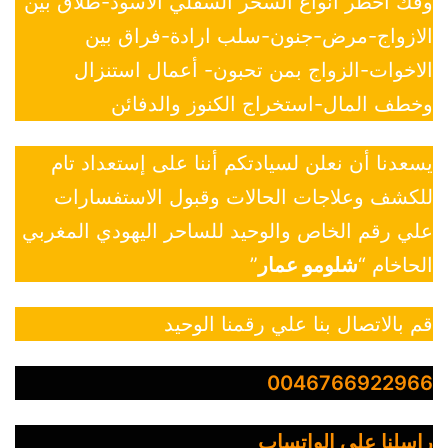
وفك أخطر أنواع السحر السفلي الأسود-طلاق بين
الازواج-مرض-جنون-سلب ارادة-فراق بين
الاخوات-الزواج بمن تحبون- أعمال استنزال
وخطف المال-استخراج الكنوز والدفائن
يسعدنا أن نعلن لسيادتكم أننا على إستعداد تام
للكشف وعلاجات الحالات وقبول الاستفسارات
علي رقم الخاص والوحيد للساحر اليهودي المغربي
الحاخام “
شلومو عمار
”
قم بالاتصال بنا علي رقمنا الوحيد
0046766922966
راسلنا علي الواتساب