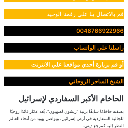
قم بالاتصال بنا علي رقمنا الوحيد
0046766922966
راسلنا علي الواتساب
أو قم بزيارة أحدي مواقعنا علي الانترنت
الشيخ الساحر الروحاني
الحاخام الأكبر السفاردي لإسرائيل
بصفته حاخامًا سابقًا برتبة “ريشون لصهيون”، يُعد عمّار قائدًا روحيًا
للجالية السفاردية في أرض إسرائيل، ويواصل يهود من أنحاء العالم
النظر إليه كمرجع ديني.