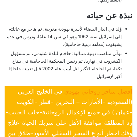
نبذة عن حياته
وُلد في الدار البيضاء لأسرة يهودية مغربية، ثم هاجر مع عائلته
إلى إسرائيل سنة 1962 وهو في سن 14 عامًا، ودرس في عدة
يشيفوت (معاهد دينية حاخامية).
تولّى مناصب دينية متتالية: حاخام لبلدة شلومي، ثم مسؤول
الكشروت في نهاريا، ثم رئيس المحكمة الحاخامية في بيتاح
تكفا، ثم الحاخام الأكبر لتل أبيب عام 2002 قبل تعيينه حاخامًا
أكبر لإسرائيل.
افضل ساحر روحاني يهودي
في الخليج العربي
(السعودية -الأمارات – البحرين -قطر -الكويت
-عمان ) في جميع الإعمال الروحانية-جلب الحبيب-
رد المطلقة-موافقة الأهل علي شريك الحياة-علاج
وفك أخطر أنواع السحر السفلي الأسود-طلاق بين