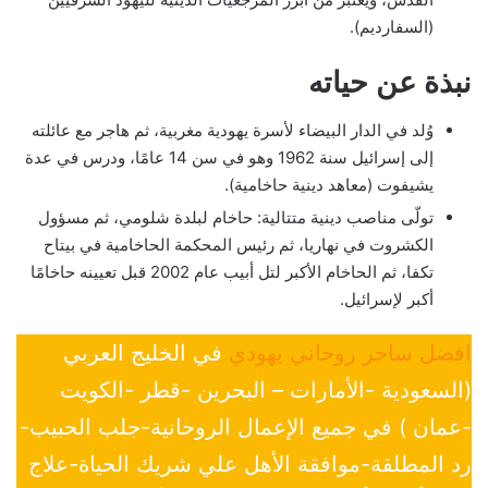
(السفارديم).
نبذة عن حياته
وُلد في الدار البيضاء لأسرة يهودية مغربية، ثم هاجر مع عائلته
إلى إسرائيل سنة 1962 وهو في سن 14 عامًا، ودرس في عدة
يشيفوت (معاهد دينية حاخامية).
تولّى مناصب دينية متتالية: حاخام لبلدة شلومي، ثم مسؤول
الكشروت في نهاريا، ثم رئيس المحكمة الحاخامية في بيتاح
تكفا، ثم الحاخام الأكبر لتل أبيب عام 2002 قبل تعيينه حاخامًا
أكبر لإسرائيل.
افضل ساحر روحاني يهودي
في الخليج العربي
(السعودية -الأمارات – البحرين -قطر -الكويت
-عمان ) في جميع الإعمال الروحانية-جلب الحبيب-
رد المطلقة-موافقة الأهل علي شريك الحياة-علاج