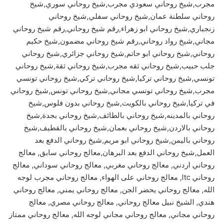
مجرب,شيخ روحاني سعودي مجرب,شيخ روحاني سوري,شيخ
روحاني سلطنة عمان,شيخ روحاني سفلي,شيخ روحاني
زنجباري,شيخ روحاني ابو زهراء,رقم شيخ روحاني,رقم شيخ روحاني
مجاني,شيخ رواد روحاني,رقم شيخ روحاني مضمون,شيخ حكيم
روحاني,شيخ روحاني ابو حاتم,شيخ روحاني جزائري,شيخ روحاني
جلب حبيب,شيخ روحاني ثقه مجرب,شيخ روحاني ثقة,شيخ روحاني
تونسي,شيخ روحاني تركيا,شيخ روحاني تركي,شيخ روحاني تونسي
مجرب,شيخ روحاني تونسي مجاني,شيخ روحاني تونس,شيخ روحاني
في تركيا,شيخ روحاني بالكويت,شيخ روحاني بدون فلوس,شيخ
روحاني بالمدينه,شيخ روحاني بالطائف,شيخ روحاني بجدة,شيخ
روحاني بالاردن,شيخ روحاني بعمان,شيخ روحاني بالقطيف,شيخ
روحاني باليمن,شيخ روحاني ابو مريم,شيخ روحاني الدفع بعد
العمل,شيخ روحاني الدفع بعد البرهان,معالج روحاني سابق, معالج
روحاني اردني, معالج روحاني مغربي, معالج روحاني سوداني, معالج
روحاني ltc, معالج روحاني على الهواء, معالج روحاني مجرب لوجه
الله, معالج روحاني يحضر الجن, معالج روحاني يمني, معالج روحاني
هندي, الشيخ نبيل معالج روحاني, معالج روحاني مصري, معالج
روحاني مجاني, معالج روحاني مجاني لوجه الله, معالج روحاني ممتاز