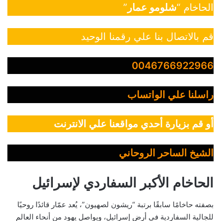
الحاخام “
شلومو عمار
”
قم بالاتصال بنا علي رقمنا الوحيد
0046766922966
راسلنا علي الواتساب
أو قم بزيارة أحدي مواقعنا علي الانترنت
الشيخ الساحر الروحاني
الحاخام الأكبر السفاردي لإسرائيل
بصفته حاخامًا سابقًا برتبة “ريشون لصهيون”، يُعد عمّار قائدًا روحيًا
للجالية السفاردية في أرض إسرائيل، ويواصل يهود من أنحاء العالم