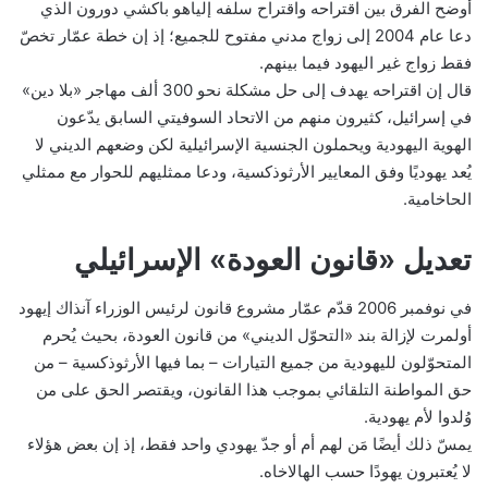
أوضح الفرق بين اقتراحه واقتراح سلفه إلياهو باكشي دورون الذي
دعا عام 2004 إلى زواج مدني مفتوح للجميع؛ إذ إن خطة عمّار تخصّ
فقط زواج غير اليهود فيما بينهم.
قال إن اقتراحه يهدف إلى حل مشكلة نحو 300 ألف مهاجر «بلا دين»
في إسرائيل، كثيرون منهم من الاتحاد السوفيتي السابق يدّعون
الهوية اليهودية ويحملون الجنسية الإسرائيلية لكن وضعهم الديني لا
يُعد يهوديًا وفق المعايير الأرثوذكسية، ودعا ممثليهم للحوار مع ممثلي
الحاخامية.
تعديل «قانون العودة» الإسرائيلي
في نوفمبر 2006 قدّم عمّار مشروع قانون لرئيس الوزراء آنذاك إيهود
أولمرت لإزالة بند «التحوّل الديني» من قانون العودة، بحيث يُحرم
المتحوّلون لليهودية من جميع التيارات – بما فيها الأرثوذكسية – من
حق المواطنة التلقائي بموجب هذا القانون، ويقتصر الحق على من
وُلدوا لأم يهودية.
يمسّ ذلك أيضًا مَن لهم أم أو جدّ يهودي واحد فقط، إذ إن بعض هؤلاء
لا يُعتبرون يهودًا حسب الهالاخاه.