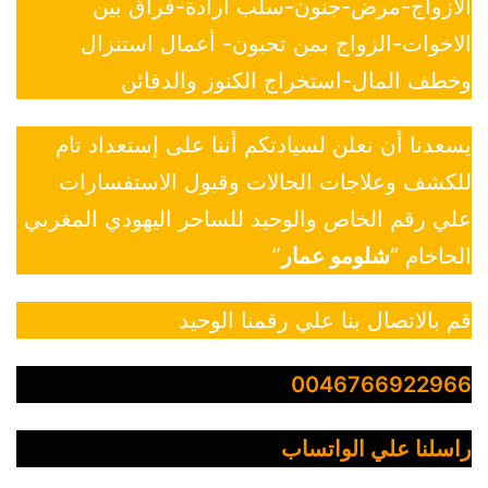
الازواج-مرض-جنون-سلب ارادة-فراق بين
الاخوات-الزواج بمن تحبون- أعمال استنزال
وخطف المال-استخراج الكنوز والدفائن
يسعدنا أن نعلن لسيادتكم أننا على إستعداد تام
للكشف وعلاجات الحالات وقبول الاستفسارات
علي رقم الخاص والوحيد للساحر اليهودي المغربي
الحاخام “
شلومو عمار
”
قم بالاتصال بنا علي رقمنا الوحيد
0046766922966
راسلنا علي الواتساب