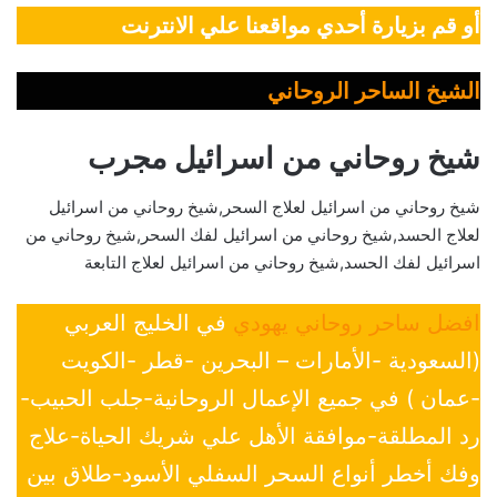
أو قم بزيارة أحدي مواقعنا علي الانترنت
الشيخ الساحر الروحاني
شيخ روحاني من اسرائيل مجرب
شيخ روحاني من اسرائيل لعلاج السحر,شيخ روحاني من اسرائيل
لعلاج الحسد,شيخ روحاني من اسرائيل لفك السحر,شيخ روحاني من
اسرائيل لفك الحسد,شيخ روحاني من اسرائيل لعلاج التابعة
افضل ساحر روحاني يهودي
في الخليج العربي
(السعودية -الأمارات – البحرين -قطر -الكويت
-عمان ) في جميع الإعمال الروحانية-جلب الحبيب-
رد المطلقة-موافقة الأهل علي شريك الحياة-علاج
وفك أخطر أنواع السحر السفلي الأسود-طلاق بين