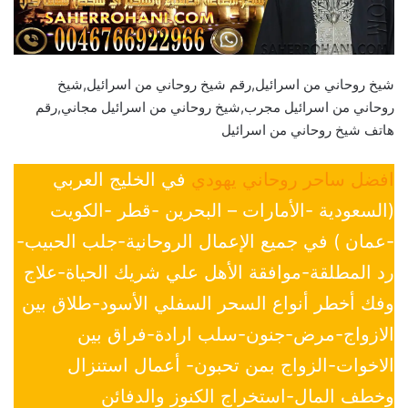
شيخ روحاني من اسرائيل,رقم شيخ روحاني من اسرائيل,شيخ
روحاني من اسرائيل مجرب,شيخ روحاني من اسرائيل مجاني,رقم
هاتف شيخ روحاني من اسرائيل
افضل ساحر روحاني يهودي
في الخليج العربي
(السعودية -الأمارات – البحرين -قطر -الكويت
-عمان ) في جميع الإعمال الروحانية-جلب الحبيب-
رد المطلقة-موافقة الأهل علي شريك الحياة-علاج
وفك أخطر أنواع السحر السفلي الأسود-طلاق بين
الازواج-مرض-جنون-سلب ارادة-فراق بين
الاخوات-الزواج بمن تحبون- أعمال استنزال
وخطف المال-استخراج الكنوز والدفائن