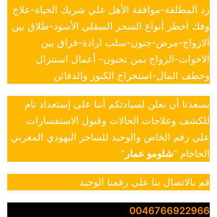
رد المطلقة-موافقة الأهل علي شريك الحياة-علاج
وفك أخطر أنواع السحر السفلي الأسود-طلاق بين
الازواج-مرض-جنون-سلب ارادة-فراق بين
الاخوات-الزواج بمن تحبون- أعمال استنزال
وخطف المال-استخراج الكنوز والدفائن
يسعدنا أن نعلن لسيادتكم أننا على إستعداد تام
للكشف وعلاجات الحالات وقبول الاستفسارات
علي رقم الخاص والوحيد للساحر اليهودي المغربي
الحاخام “
شلومو عمار
”
قم بالاتصال بنا علي رقمنا الوحيد
0046766922966