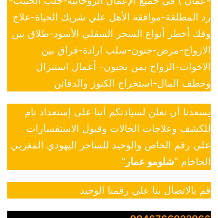
-عمان ) في جميع الإعمال الروحانية-جلب الحبيب-
رد المطلقة-موافقة الأهل علي شريك الحياة-علاج
وفك أخطر أنواع السحر السفلي الأسود-طلاق بين
الازواج-مرض-جنون-سلب ارادة-فراق بين
الاخوات-الزواج بمن تحبون- أعمال استنزال
وخطف المال-استخراج الكنوز والدفائن
يسعدنا أن نعلن لسيادتكم أننا على إستعداد تام
للكشف وعلاجات الحالات وقبول الاستفسارات
علي رقم الخاص والوحيد للساحر اليهودي المغربي
الحاخام “
شلومو عمار
”
قم بالاتصال بنا علي رقمنا الوحيد