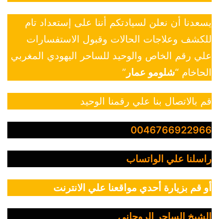
يسعدنا أن نعلن لسيادتكم أننا على إستعداد تام
للكشف وعلاجات الحالات وقبول الاستفسارات
علي رقم الخاص والوحيد للساحر اليهودي المغربي
الحاخام “
شلومو عمار
”
قم بالاتصال بنا علي رقمنا الوحيد
0046766922966
راسلنا علي الواتساب
أو قم بزيارة أحدي مواقعنا علي الانترنت
الشيخ الساحر الروحاني