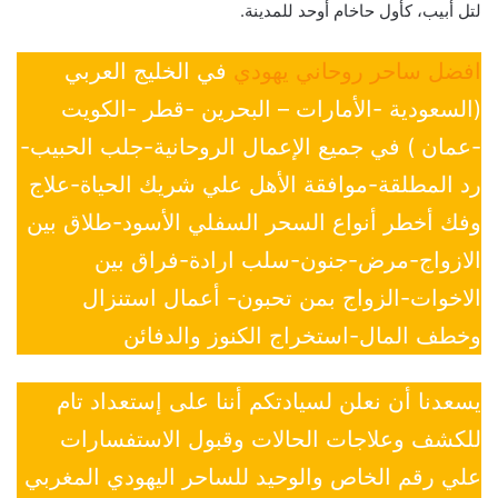
لتل أبيب، كأول حاخام أوحد للمدينة.
افضل ساحر روحاني يهودي
في الخليج العربي
(السعودية -الأمارات – البحرين -قطر -الكويت
-عمان ) في جميع الإعمال الروحانية-جلب الحبيب-
رد المطلقة-موافقة الأهل علي شريك الحياة-علاج
وفك أخطر أنواع السحر السفلي الأسود-طلاق بين
الازواج-مرض-جنون-سلب ارادة-فراق بين
الاخوات-الزواج بمن تحبون- أعمال استنزال
وخطف المال-استخراج الكنوز والدفائن
يسعدنا أن نعلن لسيادتكم أننا على إستعداد تام
للكشف وعلاجات الحالات وقبول الاستفسارات
علي رقم الخاص والوحيد للساحر اليهودي المغربي