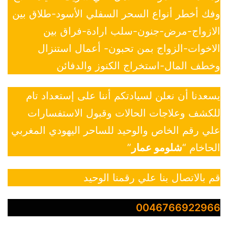
وفك أخطر أنواع السحر السفلي الأسود-طلاق بين
الازواج-مرض-جنون-سلب ارادة-فراق بين
الاخوات-الزواج بمن تحبون- أعمال استنزال
وخطف المال-استخراج الكنوز والدفائن
يسعدنا أن نعلن لسيادتكم أننا على إستعداد تام
للكشف وعلاجات الحالات وقبول الاستفسارات
علي رقم الخاص والوحيد للساحر اليهودي المغربي
الحاخام “
شلومو عمار
”
قم بالاتصال بنا علي رقمنا الوحيد
0046766922966