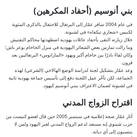
بني أنوسيم (أحفاد المكرهين)
في عام 2004 سافر عمّار إلى البرتغال للاحتفال بالذكرى المئوية
لكنيس «شعاري تيكفاه» في لشبونة.
خلال زيارته التقى بأحفاد عائلات يهودية اضطهدتها محاكم التفتيش
وما زالت تمارس بعض الشعائر اليهودية في منزل الحاخام بوعز باش؛
وكان لقاءً نادرًا بين حاخام أكبر ويهود «المارانوس» البرتغاليين بعد
قرون.
وعد عمّار بتشكيل لجنة لدراسة الوضع الهالاخي (الشرعي) لهذه
الجماعة، لكن تأخّر عمل اللجنة دفع إلى تأسيس جماعة يهودية ثانية
في لشبونة لضمان الاعتراف ببني أنوسيم كيهود.
اقتراح الزواج المدني
أثار عمّار ضجة إعلامية في سبتمبر 2005 حين قال لعضو كنيست من
حزب شينوي إنه مستعد لدعم الزواج المدني لغير اليهود ولمن لا
ينتسبون إلى أي ديانة.