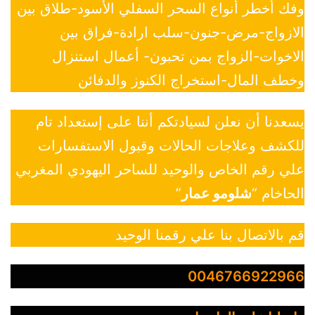
وفك أخطر أنواع السحر السفلي الأسود-طلاق بين
الازواج-مرض-جنون-سلب ارادة-فراق بين
الاخوات-الزواج بمن تحبون- أعمال استنزال
وخطف المال-استخراج الكنوز والدفائن
يسعدنا أن نعلن لسيادتكم أننا على إستعداد تام
للكشف وعلاجات الحالات وقبول الاستفسارات
علي رقم الخاص والوحيد للساحر اليهودي المغربي
الحاخام “
شلومو عمار
”
قم بالاتصال بنا علي رقمنا الوحيد
0046766922966