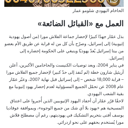
الحاخام اليهودي شلومو عمار
العمل مع «القبائل الضائعة»
بذل عمّار جهدًا كبيرًا لإحضار جماعة الفلاش مورا (من أصول يهودية
إثيوبية) إلى إسرائيل، وصرّح بأن كل من له قرابة عن طريق الأم بعضو
من بيتا إسرائيل يُعدّ يهوديًا وينبغي على الحكومة إحضاره إلى
إسرائيل.
في يناير 2004، وبعد توصيات الكنيست والحاخامين الأكبرين، أعلن
أريئيل شارون خطة (لم تُنفذ إلى حدّ كبير) لإحضار جميع الفلاش مورا
– قرابة 18,000 شخص – إلى إسرائيل قبل نهاية 2007، وعبّر عمّار
عام 2008 عن تحمّل الجميع المسؤولية لعدم إحضار يهود إثيوبيا مع
بقية الشعب اليهودي.
لاحقًا قرّر عمّار أن أحفاد اليهود الإثيوبيين الذين أُجبروا على اعتناق
المسيحية هم «يهود بلا أي شك من جميع الوجوه»، وبموافقة عوفاديا
يوسف أفتى بتحريم التشكيك في يهوديتهم، رغم أن مصطلح فلاش
مورا يُستخدم بحقهم على نحو ازدرائي.