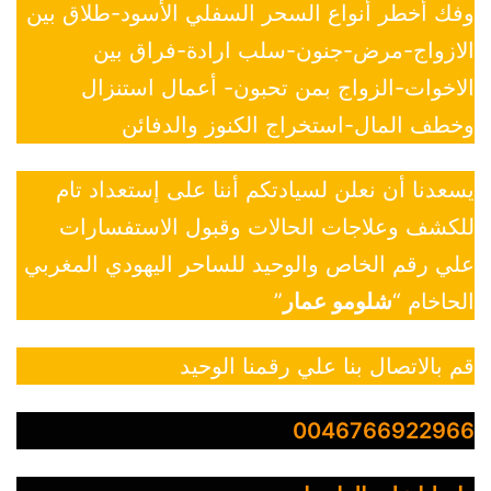
وفك أخطر أنواع السحر السفلي الأسود-طلاق بين
الازواج-مرض-جنون-سلب ارادة-فراق بين
الاخوات-الزواج بمن تحبون- أعمال استنزال
وخطف المال-استخراج الكنوز والدفائن
يسعدنا أن نعلن لسيادتكم أننا على إستعداد تام
للكشف وعلاجات الحالات وقبول الاستفسارات
علي رقم الخاص والوحيد للساحر اليهودي المغربي
الحاخام “
شلومو عمار
”
قم بالاتصال بنا علي رقمنا الوحيد
0046766922966