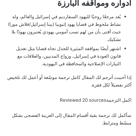
أدواره ومواقفه البارزة
يُعد مرجعًا روحيًا لليهود السفارديم في إسرائيل والعالم، وله
نشاط ملحوظ في قضايا يهود إثيوبيا (بيتا إسرائيل/فلاش مورا)
حيث أفتى بأن من لهم نسب أمومي يهودي يُعتبرون يهودًا بلا
تشكيك.
اشتهر أيضًا بمواقفه المثيرة للجدل تجاه قضايا مثل تعديل
قانون العودة في إسرائيل، وزواج المدنيين، والعلاقات مع
التيارات الإصلاحية والمحافظة في اليهودية.
إذا أحببت أترجم لك المقال كامل ترجمة موسّعة أو أعمل لك تلخيص
أكثر تفصيلاً لكل فقرة.
اكمل الترجمةReviewed 20 sources
سأكمل لك ترجمة بقية أقسام المقال إلى العربية الفصحى بشكل
مبسّط ومترابط.