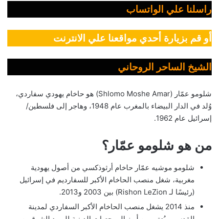
راسلنا علي الواتساب
أو قم بزيارة أحدي مواقعنا علي الانترنت
الشيخ الساحر الروحاني
شلومو عمّار (Shlomo Moshe Amar) هو حاخام يهودي سفاردي،
وُلد في الدار البيضاء بالمغرب عام 1948، وهاجر إلى فلسطين/
إسرائيل عام 1962.
من هو شلومو عمّار؟
شلومو موشيه عمّار حاخام أرثوذكسي من أصول يهودية
مغربية، شغل منصب الحاخام الأكبر للسفارديم في إسرائيل
(رئيسًا لـ Rishon LeZion) بين 2003 و2013.
منذ 2014 يشغل منصب الحاخام الأكبر السفاردي لمدينة
القدس، ويُعتبر من أبرز المرجعيات الدينية لليهود الشرقيين