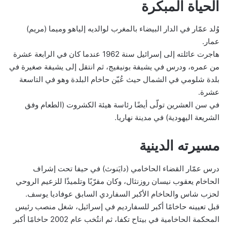
الحياة المبكرة
وُلد عمّار في الدار البيضاء بالمغرب لوالديه إلياهو وميما (مريم)
عمار.
هاجرت عائلته إلى إسرائيل سنة 1962 عندما كان في الرابعة عشرة
من عمره، ودرس في يشيفة بونيفيج، ثم انتقل إلى يشيفة صغيرة في
بلدة شلومي في الشمال حيث عُيّن حاخام البلدة وهو في التاسعة
عشرة.
في سن العشرين تولّى أيضًا رئاسة هيئة الكشروت (الطعام وفق
الشريعة اليهودية) في مدينة نهاريا.
مسيرته الدينية
درس عمّار القضاء الحاخامي (دايَنوث) في حيفا تحت إشراف
الحاخام يعقوب نيسان روزنثال، وكان مقرّبًا وتلميذًا للزعيم الروحي
لحزب شاس والحاخام الأكبر السفاردي السابق عوفاديا يوسف.
قبل تعيينه حاخامًا أكبر للسفارديم في إسرائيل، شغل منصب رئيس
المحكمة الحاخامية في بيتاح تكفا، ثم انتُخب عام 2002 حاخامًا أكبر