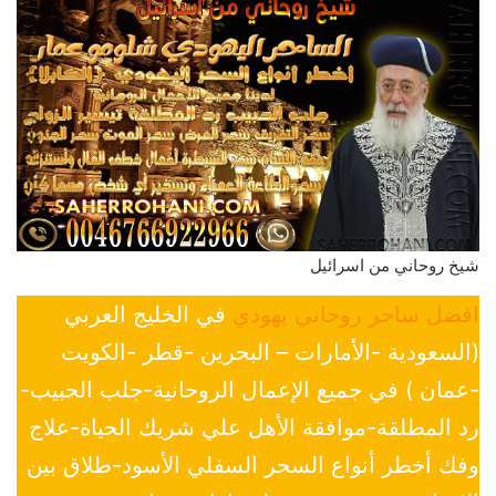
شيخ روحاني من اسرائيل
افضل ساحر روحاني يهودي
في الخليج العربي
(السعودية -الأمارات – البحرين -قطر -الكويت
-عمان ) في جميع الإعمال الروحانية-جلب الحبيب-
رد المطلقة-موافقة الأهل علي شريك الحياة-علاج
وفك أخطر أنواع السحر السفلي الأسود-طلاق بين