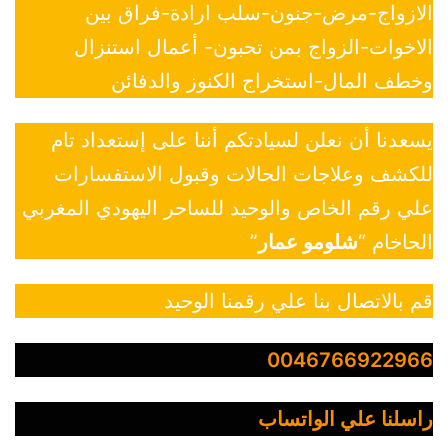
الازواج-مرض-جنون-سلب ارادة-فراق بين
الاخوات-الزواج بمن تحبون- أعمال استنزال
وخطف المال-استخراج الكنوز والدفائن
يسعدنا أن نعلن لسيادتكم أننا على إستعداد تام
للكشف وعلاجات الحالات وقبول الاستفسارات
علي رقم الخاص والوحيد للساحر اليهودي المغربي
الحاخام “
شلومو عمار
”
قم بالاتصال بنا علي رقمنا الوحيد
0046766922966
راسلنا علي الواتساب