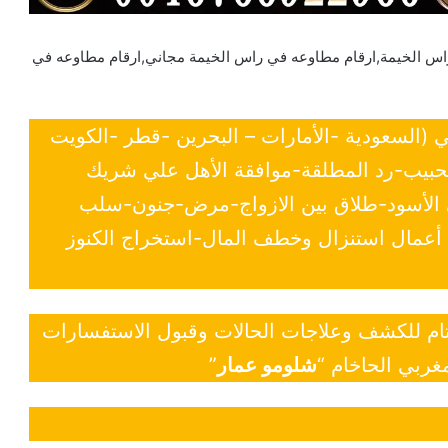
اس الخيمة,ارقام مطاوعه في راس الخيمة مجاني,ارقام مطاوعه في
ي (السعودية -الأمارات – البحرين -قطر -الكويت
لحبيب-رد المطلقة-موافقة الأهل علي شريك
ي الأسود-طلاق بين الازواج-مرض-جنون-سلب
- أعمال استنزال وخطف المال-استخراج الكنوز
 تام للكشف وعلاجات الحالات وقبول الاستفسارات
غربي الحاخام “
شلومو عمار
”