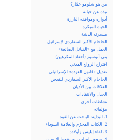
من هو شلومو عمّار؟
نبذة عن حياته
أدواره ومواقفه البارزة
الحياة المبكرة
مسيرته الدينية
الحاخام الأكبر السفاردي لإسرائيل
العمل مع «القبائل الضائعة»
بني أنوسيم (أحفاد المكرهين)
اقتراح الزواج المدني
تعديل «قانون العودة» الإسرائيلي
الحاخام الأكبر السفاردي للقدس
العلاقات بين الأديان
الجدل والانتقادات
نشاطات أخرى
مؤلفاته
1. البداية: الباحث عن القوة
2. الكتاب المحرّم والعلامة السوداء
3. لقاء إبليس وأولاده
4. صعود الساحر، وسقوط الإنسان