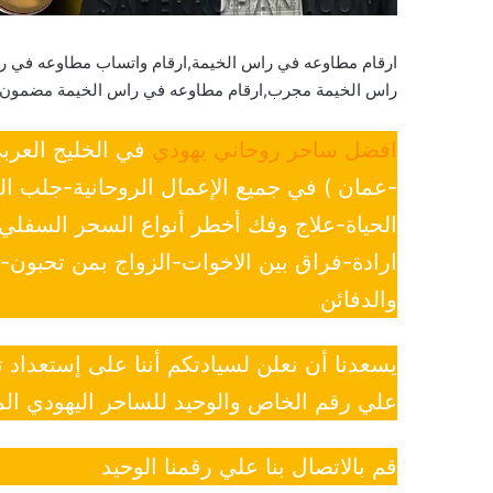
ارقام مطاوعه في راس الخيمة,ارقام واتساب مطاوعه في ر
راس الخيمة مجرب,ارقام مطاوعه في راس الخيمة مضمون
افضل ساحر روحاني يهودي
في الخليج العرب
-عمان ) في جميع الإعمال الروحانية-جلب ا
الحياة-علاج وفك أخطر أنواع السحر السفل
ارادة-فراق بين الاخوات-الزواج بمن تحبون
والدفائن
يسعدنا أن نعلن لسيادتكم أننا على إستعداد
علي رقم الخاص والوحيد للساحر اليهودي الم
قم بالاتصال بنا علي رقمنا الوحيد