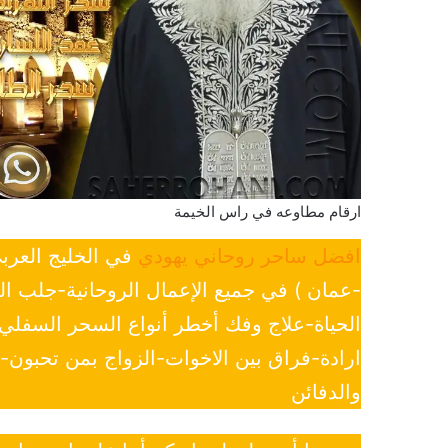
ارقام مطاوعه في راس الخيمة
افضل ساحر روحاني يهودي
في الخليج العرب
-عمان ) في جميع الإعمال الروحانية-جلب ا
الحياة-علاج وفك أخطر أنواع السحر السفل
ارادة-فراق بين الاخوات-الزواج بمن تحبون
والدفائن