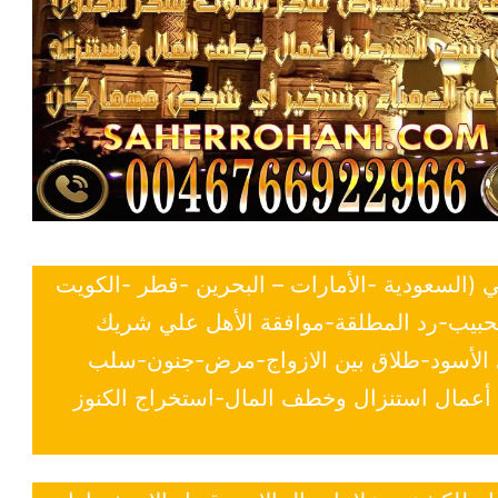
ي (السعودية -الأمارات – البحرين -قطر -الكويت
لحبيب-رد المطلقة-موافقة الأهل علي شريك
ي الأسود-طلاق بين الازواج-مرض-جنون-سلب
- أعمال استنزال وخطف المال-استخراج الكنوز