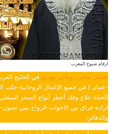
ارقام شيوخ المغرب
افضل ساحر روحاني يهودي
في الخليج العرب
-عمان ) في جميع الإعمال الروحانية-جلب ا
الحياة-علاج وفك أخطر أنواع السحر السفل
ارادة-فراق بين الاخوات-الزواج بمن تحبون
والدفائن