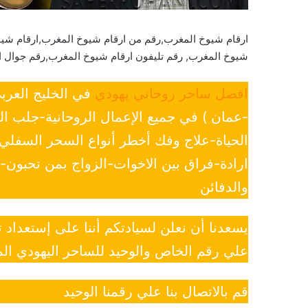
ارقام شيوخ المغرب,رقم من ارقام شيوخ المغرب,ارقام شيو
شيوخ المغرب, رقم تليفون ارقام شيوخ المغرب,رقم جوال 
افضل ساحر روحاني يهودي
في الخليج العرب
-عمان ) في جميع الإعمال الروحانية-جلب ا
الحياة-علاج وفك أخطر أنواع السحر السفل
ارادة-فراق بين الاخوات-الزواج بمن تحبون
والدفائن
يسعدنا أن نعلن لسيادتكم أننا على إستعداد
علي رقم الخاص والوحيد للساحر اليهودي الم
قم بالاتصال بنا علي رقمنا الوحيد