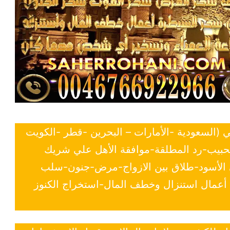
ي (السعودية -الأمارات – البحرين -قطر -الكويت
لحبيب-رد المطلقة-موافقة الأهل علي شريك
ي الأسود-طلاق بين الازواج-مرض-جنون-سلب
- أعمال استنزال وخطف المال-استخراج الكنوز