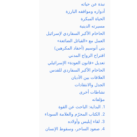
نبذة عن حياته
أدواره ومواقفه البارزة
الحياة المبكرة
مسيرته الدينية
الحاخام الأكبر السفاردي لإسرائيل
العمل مع «القبائل الضائعة»
بني أنوسيم (أحفاد المكرهين)
اقتراح الزواج المدني
تعديل «قانون العودة» الإسرائيلي
الحاخام الأكبر السفاردي للقدس
العلاقات بين الأديان
الجدل والانتقادات
نشاطات أخرى
مؤلفاته
1. البداية: الباحث عن القوة
2. الكتاب المحرّم والعلامة السوداء
3. لقاء إبليس وأولاده
4. صعود الساحر، وسقوط الإنسان