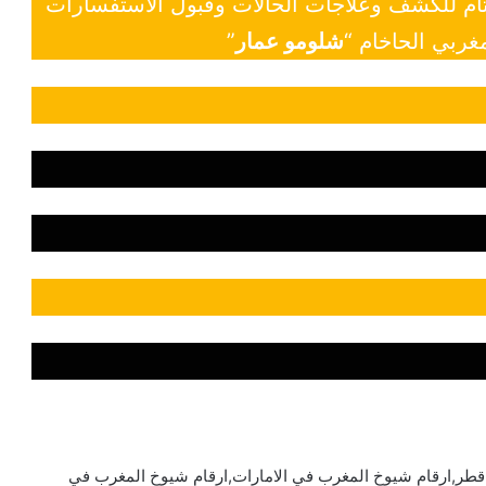
 تام للكشف وعلاجات الحالات وقبول الاستفسارات
غربي الحاخام “
شلومو عمار
”
قطر,ارقام شيوخ المغرب في الامارات,ارقام شيوخ المغرب في