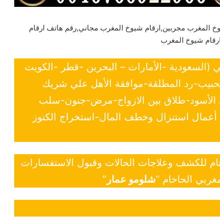
خ المغرب مجربين,ارقام شيوخ المغرب مجاني,رقم هاتف ارقام
ارقام شيوخ المغرب
ي (السعودية -الأمارات – البحرين -قطر -الكويت
لحبيب-رد المطلقة-موافقة الأهل علي شريك
ي الأسود-طلاق بين الازواج-مرض-جنون-سلب
- أعمال استنزال وخطف المال-استخراج الكنوز
 تام للكشف وعلاجات الحالات وقبول الاستفسارات
غربي الحاخام “
شلومو عمار
”