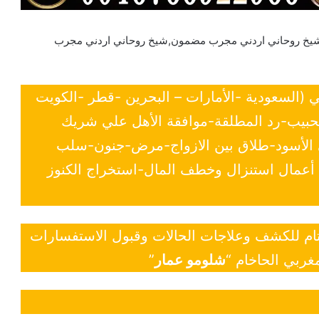
شيخ روحاني اردني مجرب مضمون,شيخ روحاني اردني مجرب
ي (السعودية -الأمارات – البحرين -قطر -الكويت
لحبيب-رد المطلقة-موافقة الأهل علي شريك
ي الأسود-طلاق بين الازواج-مرض-جنون-سلب
- أعمال استنزال وخطف المال-استخراج الكنوز
 تام للكشف وعلاجات الحالات وقبول الاستفسارات
غربي الحاخام “
شلومو عمار
”