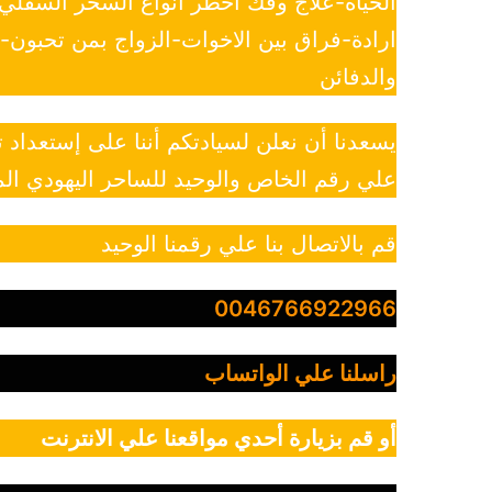
الحياة-علاج وفك أخطر أنواع السحر السفل
ارادة-فراق بين الاخوات-الزواج بمن تحبون
والدفائن
يسعدنا أن نعلن لسيادتكم أننا على إستعداد
علي رقم الخاص والوحيد للساحر اليهودي الم
قم بالاتصال بنا علي رقمنا الوحيد
0046766922966
راسلنا علي الواتساب
أو قم بزيارة أحدي مواقعنا علي الانترنت