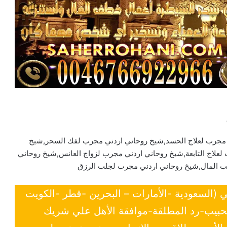
 مجرب لعلاج الحسد,شيخ روحاني اردني مجرب لفك السحر,شيخ
علاج التابعة,شيخ روحاني اردني مجرب لزواج العانس,شيخ روحاني
 المال,شيخ روحاني اردني مجرب لجلب الرزق
ي (السعودية -الأمارات – البحرين -قطر -الكويت
لحبيب-رد المطلقة-موافقة الأهل علي شريك