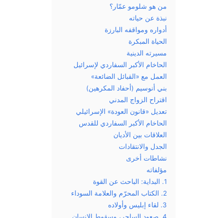
من هو شلومو عمّار؟
نبذة عن حياته
أدواره ومواقفه البارزة
الحياة المبكرة
مسيرته الدينية
الحاخام الأكبر السفاردي لإسرائيل
العمل مع «القبائل الضائعة»
بني أنوسيم (أحفاد المكرهين)
اقتراح الزواج المدني
تعديل «قانون العودة» الإسرائيلي
الحاخام الأكبر السفاردي للقدس
العلاقات بين الأديان
الجدل والانتقادات
نشاطات أخرى
مؤلفاته
1. البداية: الباحث عن القوة
2. الكتاب المحرّم والعلامة السوداء
3. لقاء إبليس وأولاده
4. صعود الساحر، وسقوط الإنسان