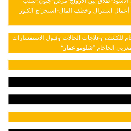
ي الأسود-طلاق بين الازواج-مرض-جنون-سلب
- أعمال استنزال وخطف المال-استخراج الكنوز
 تام للكشف وعلاجات الحالات وقبول الاستفسارات
غربي الحاخام “
شلومو عمار
”