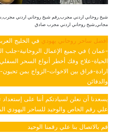
شيخ روحاني اردني مجرب,رقم شيخ روحاني اردني مجرب,
مجاني,شيخ روحاني اردني مجرب صادق
افضل ساحر روحاني يهودي
في الخليج العرب
-عمان ) في جميع الإعمال الروحانية-جلب ا
الحياة-علاج وفك أخطر أنواع السحر السفل
ارادة-فراق بين الاخوات-الزواج بمن تحبون
والدفائن
يسعدنا أن نعلن لسيادتكم أننا على إستعداد
علي رقم الخاص والوحيد للساحر اليهودي الم
قم بالاتصال بنا علي رقمنا الوحيد