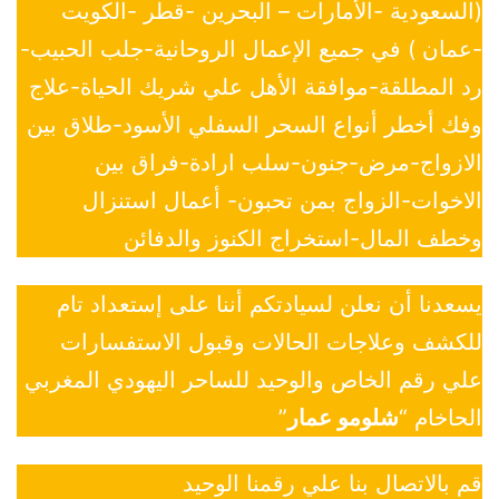
(السعودية -الأمارات – البحرين -قطر -الكويت
-عمان ) في جميع الإعمال الروحانية-جلب الحبيب-
رد المطلقة-موافقة الأهل علي شريك الحياة-علاج
وفك أخطر أنواع السحر السفلي الأسود-طلاق بين
الازواج-مرض-جنون-سلب ارادة-فراق بين
الاخوات-الزواج بمن تحبون- أعمال استنزال
وخطف المال-استخراج الكنوز والدفائن
يسعدنا أن نعلن لسيادتكم أننا على إستعداد تام
للكشف وعلاجات الحالات وقبول الاستفسارات
علي رقم الخاص والوحيد للساحر اليهودي المغربي
الحاخام “
شلومو عمار
”
قم بالاتصال بنا علي رقمنا الوحيد