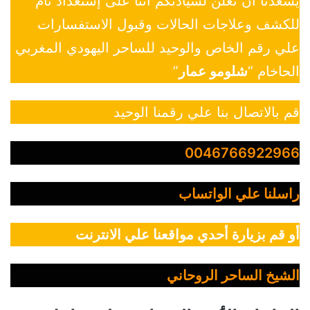
يسعدنا أن نعلن لسيادتكم أننا على إستعداد تام
للكشف وعلاجات الحالات وقبول الاستفسارات
علي رقم الخاص والوحيد للساحر اليهودي المغربي
الحاخام “
شلومو عمار
”
قم بالاتصال بنا علي رقمنا الوحيد
0046766922966
راسلنا علي الواتساب
أو قم بزيارة أحدي مواقعنا علي الانترنت
الشيخ الساحر الروحاني