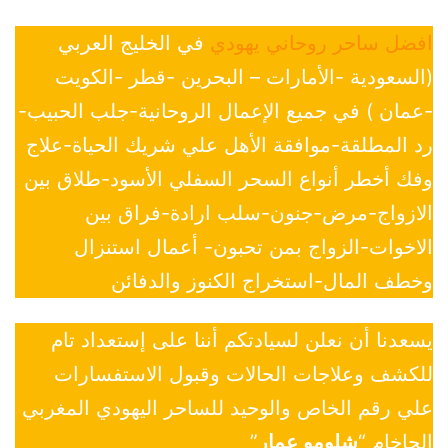
افضل ساحر روحاني يهودي
في الخليج العربي
(السعودية -الأمارات – البحرين -قطر -الكويت
-عمان ) في جميع الإعمال الروحانية-جلب الحبيب-
رد المطلقة-موافقة الأهل علي شريك الحياة-علاج
وفك أخطر أنواع السحر السفلي الأسود-طلاق بين
الازواج-مرض-جنون-سلب ارادة-فراق بين
الاخوات-الزواج بمن تحبون- أعمال استنزال
وخطف المال-استخراج الكنوز والدفائن
يسعدنا أن نعلن لسيادتكم أننا على إستعداد تام
للكشف وعلاجات الحالات وقبول الاستفسارات
علي رقم الخاص والوحيد للساحر اليهودي المغربي
الحاخام “
شلومو عمار
”