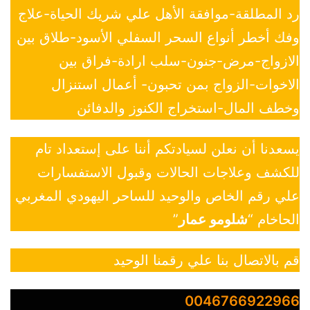
رد المطلقة-موافقة الأهل علي شريك الحياة-علاج
وفك أخطر أنواع السحر السفلي الأسود-طلاق بين
الازواج-مرض-جنون-سلب ارادة-فراق بين
الاخوات-الزواج بمن تحبون- أعمال استنزال
وخطف المال-استخراج الكنوز والدفائن
يسعدنا أن نعلن لسيادتكم أننا على إستعداد تام
للكشف وعلاجات الحالات وقبول الاستفسارات
علي رقم الخاص والوحيد للساحر اليهودي المغربي
الحاخام “
شلومو عمار
”
قم بالاتصال بنا علي رقمنا الوحيد
0046766922966