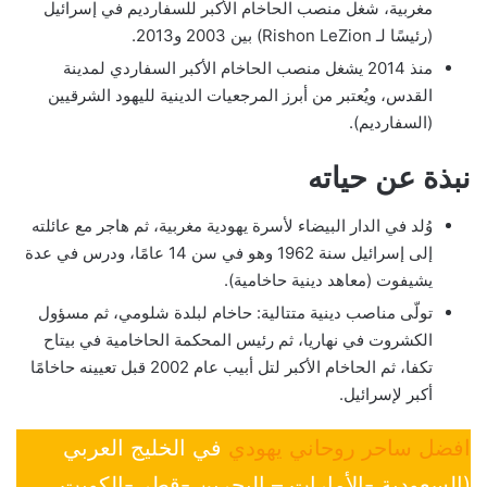
مغربية، شغل منصب الحاخام الأكبر للسفارديم في إسرائيل
(رئيسًا لـ Rishon LeZion) بين 2003 و2013.
منذ 2014 يشغل منصب الحاخام الأكبر السفاردي لمدينة
القدس، ويُعتبر من أبرز المرجعيات الدينية لليهود الشرقيين
(السفارديم).
نبذة عن حياته
وُلد في الدار البيضاء لأسرة يهودية مغربية، ثم هاجر مع عائلته
إلى إسرائيل سنة 1962 وهو في سن 14 عامًا، ودرس في عدة
يشيفوت (معاهد دينية حاخامية).
تولّى مناصب دينية متتالية: حاخام لبلدة شلومي، ثم مسؤول
الكشروت في نهاريا، ثم رئيس المحكمة الحاخامية في بيتاح
تكفا، ثم الحاخام الأكبر لتل أبيب عام 2002 قبل تعيينه حاخامًا
أكبر لإسرائيل.
افضل ساحر روحاني يهودي
في الخليج العربي
(السعودية -الأمارات – البحرين -قطر -الكويت