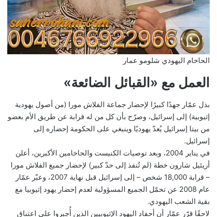
الحاخام اليهودي شلومو عمار
العمل مع «القبائل الضائعة»
بذل عمّار جهدًا كبيرًا لإحضار جماعة الفلاش مورا (من أصول يهودية
إثيوبية) إلى إسرائيل، وصرّح بأن كل من له قرابة عن طريق الأم بعضو
من بيتا إسرائيل يُعدّ يهوديًا وينبغي على الحكومة إحضاره إلى
إسرائيل.
في يناير 2004، وبعد توصيات الكنيست والحاخامين الأكبرين، أعلن
أريئيل شارون خطة (لم تُنفذ إلى حدّ كبير) لإحضار جميع الفلاش مورا
– قرابة 18,000 شخص – إلى إسرائيل قبل نهاية 2007، وعبّر عمّار
عام 2008 عن تحمّل الجميع المسؤولية لعدم إحضار يهود إثيوبيا مع
بقية الشعب اليهودي.
لاحقًا قرّر عمّار أن أحفاد اليهود الإثيوبيين الذين أُجبروا على اعتناق