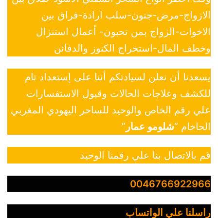
الازواج-مرض-جنون-سلب ارادة-فراق بين
الاخوات-الزواج بمن تحبون- أعمال استنزال
وخطف المال-استخراج الكنوز والدفائن
يسعدنا أن نعلن لسيادتكم أننا على إستعداد تام
للكشف وعلاجات الحالات وقبول الاستفسارات
علي رقم الخاص والوحيد للساحر اليهودي المغربي
الحاخام “
شلومو عمار
”
قم بالاتصال بنا علي رقمنا الوحيد
0046766922966
راسلنا علي الواتساب