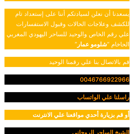
يسعدنا أن نعلن لسيادتكم أننا على إستعداد تام
للكشف وعلاجات الحالات وقبول الاستفسارات
علي رقم الخاص والوحيد للساحر اليهودي المغربي
الحاخام “
شلومو عمار
”
قم بالاتصال بنا علي رقمنا الوحيد
0046766922966
راسلنا علي الواتساب
أو قم بزيارة أحدي مواقعنا علي الانترنت
الشيخ الساحر الروحاني