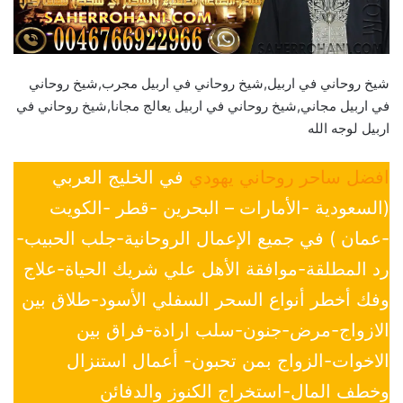
شيخ روحاني في اربيل,شيخ روحاني في اربيل مجرب,شيخ روحاني
في اربيل مجاني,شيخ روحاني في اربيل يعالج مجانا,شيخ روحاني في
اربيل لوجه الله
افضل ساحر روحاني يهودي
في الخليج العربي
(السعودية -الأمارات – البحرين -قطر -الكويت
-عمان ) في جميع الإعمال الروحانية-جلب الحبيب-
رد المطلقة-موافقة الأهل علي شريك الحياة-علاج
وفك أخطر أنواع السحر السفلي الأسود-طلاق بين
الازواج-مرض-جنون-سلب ارادة-فراق بين
الاخوات-الزواج بمن تحبون- أعمال استنزال
وخطف المال-استخراج الكنوز والدفائن