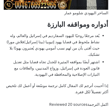
الساحر اليهودي شلومو عمار
أدواره ومواقفه البارزة
يُعد مرجعًا روحيًا لليهود السفارديم في إسرائيل والعالم، وله
نشاط ملحوظ في قضايا يهود إثيوبيا (بيتا إسرائيل/فلاش مورا)
حيث أفتى بأن من لهم نسب أمومي يهودي يُعتبرون يهودًا بلا
تشكيك.
اشتهر أيضًا بمواقفه المثيرة للجدل تجاه قضايا مثل تعديل
قانون العودة في إسرائيل، وزواج المدنيين، والعلاقات مع
التيارات الإصلاحية والمحافظة في اليهودية.
إذا أحببت أترجم لك المقال كامل ترجمة موسّعة أو أعمل لك تلخيص
أكثر تفصيلاً لكل فقرة.
اكمل الترجمةReviewed 20 sources