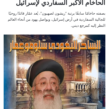
الحاخام الأكبر السفاردي لإسرائيل
بصفته حاخامًا سابقًا برتبة “ريشون لصهيون”، يُعد عمّار قائدًا روحيًا
للجالية السفاردية في أرض إسرائيل، ويواصل يهود من أنحاء العالم
النظر إليه كمرجع ديني.