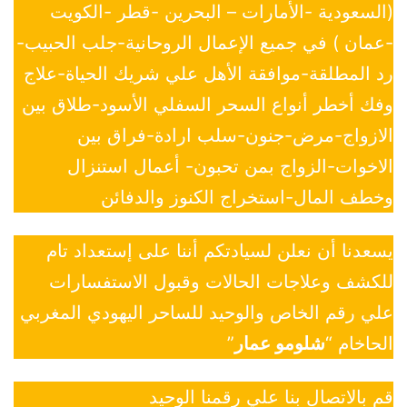
(السعودية -الأمارات – البحرين -قطر -الكويت
-عمان ) في جميع الإعمال الروحانية-جلب الحبيب-
رد المطلقة-موافقة الأهل علي شريك الحياة-علاج
وفك أخطر أنواع السحر السفلي الأسود-طلاق بين
الازواج-مرض-جنون-سلب ارادة-فراق بين
الاخوات-الزواج بمن تحبون- أعمال استنزال
وخطف المال-استخراج الكنوز والدفائن
يسعدنا أن نعلن لسيادتكم أننا على إستعداد تام
للكشف وعلاجات الحالات وقبول الاستفسارات
علي رقم الخاص والوحيد للساحر اليهودي المغربي
الحاخام “
شلومو عمار
”
قم بالاتصال بنا علي رقمنا الوحيد