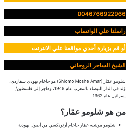
0046766922966
راسلنا علي الواتساب
أو قم بزيارة أحدي مواقعنا علي الانترنت
الشيخ الساحر الروحاني
شلومو عمّار (Shlomo Moshe Amar) هو حاخام يهودي سفاردي،
وُلد في الدار البيضاء بالمغرب عام 1948، وهاجر إلى فلسطين/
إسرائيل عام 1962.
من هو شلومو عمّار؟
شلومو موشيه عمّار حاخام أرثوذكسي من أصول يهودية