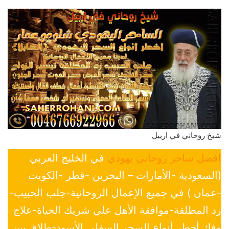
شيخ روحاني في اربيل
افضل ساحر روحاني يهودي
في الخليج العربي
(السعودية -الأمارات – البحرين -قطر -الكويت
-عمان ) في جميع الإعمال الروحانية-جلب الحبيب-
رد المطلقة-موافقة الأهل علي شريك الحياة-علاج
وفك أخطر أنواع السحر السفلي الأسود-طلاق بين