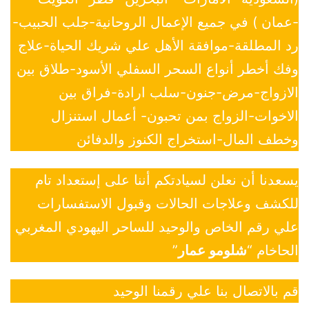
-عمان ) في جميع الإعمال الروحانية-جلب الحبيب-
رد المطلقة-موافقة الأهل علي شريك الحياة-علاج
وفك أخطر أنواع السحر السفلي الأسود-طلاق بين
الازواج-مرض-جنون-سلب ارادة-فراق بين
الاخوات-الزواج بمن تحبون- أعمال استنزال
وخطف المال-استخراج الكنوز والدفائن
يسعدنا أن نعلن لسيادتكم أننا على إستعداد تام
للكشف وعلاجات الحالات وقبول الاستفسارات
علي رقم الخاص والوحيد للساحر اليهودي المغربي
الحاخام “
شلومو عمار
”
قم بالاتصال بنا علي رقمنا الوحيد