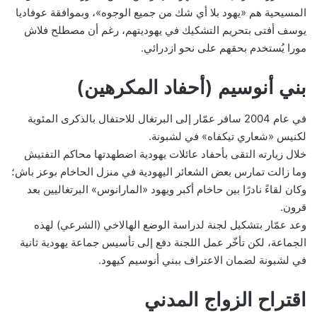
المسيحية هم «يهود بلا أي شك من جميع الوجوه»، وبموافقة عوفاديا
يوسف أفتى بتحريم التشكيك في يهوديتهم، رغم أن مصطلح فلاش
مورا يُستخدم بحقهم على نحو ازدرائي.
بني أنوسيم (أحفاد المكرهين)
في عام 2004 سافر عمّار إلى البرتغال للاحتفال بالذكرى المئوية
لكنيس «شعاري تيكفاه» في لشبونة.
خلال زيارته التقى بأحفاد عائلات يهودية اضطهدتها محاكم التفتيش
وما زالت تمارس بعض الشعائر اليهودية في منزل الحاخام بوعز باش؛
وكان لقاءً نادرًا بين حاخام أكبر ويهود «المارانوس» البرتغاليين بعد
قرون.
وعد عمّار بتشكيل لجنة لدراسة الوضع الهالاخي (الشرعي) لهذه
الجماعة، لكن تأخّر عمل اللجنة دفع إلى تأسيس جماعة يهودية ثانية
في لشبونة لضمان الاعتراف ببني أنوسيم كيهود.
اقتراح الزواج المدني