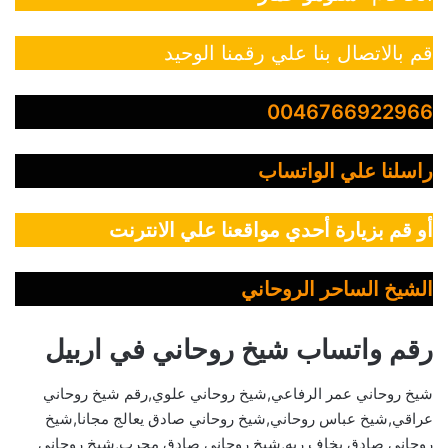
قم بالاتصال بنا علي رقمنا الوحيد
0046766922966
راسلنا علي الواتساب
أو قم بزيارة أحدي مواقعنا علي الانترنت
الشيخ الساحر الروحاني
رقم واتساب شيخ روحاني في اربيل
شيخ روحاني عمر الرفاعي,شيخ روحاني علوي,رقم شيخ روحاني
عراقي,شيخ عباس روحاني,شيخ روحاني صادق يعالج مجانا,شيخ
روحاني صادق يخاف ربه,شيخ روحاني صادق مجرب,شيخ روحاني