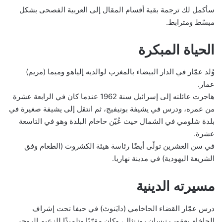
سأكمل لك ترجمة بقية أقسام المقال إلى العربية الفصحى بشكل
مبسّط ومترابط.
الحياة المبكرة
وُلد عمّار في الدار البيضاء بالمغرب لوالديه إلياهو وميما (مريم)
عمار.
هاجرت عائلته إلى إسرائيل سنة 1962 عندما كان في الرابعة عشرة
من عمره، ودرس في يشيفة بونيفيج، ثم انتقل إلى يشيفة صغيرة في
بلدة شلومي في الشمال حيث عُيّن حاخام البلدة وهو في التاسعة
عشرة.
في سن العشرين تولّى أيضًا رئاسة هيئة الكشروت (الطعام وفق
الشريعة اليهودية) في مدينة نهاريا.
مسيرته الدينية
درس عمّار القضاء الحاخامي (دايَنوث) في حيفا تحت إشراف
الحاخام يعقوب نيسان روزنثال، وكان مقرّبًا وتلميذًا للزعيم الروحي