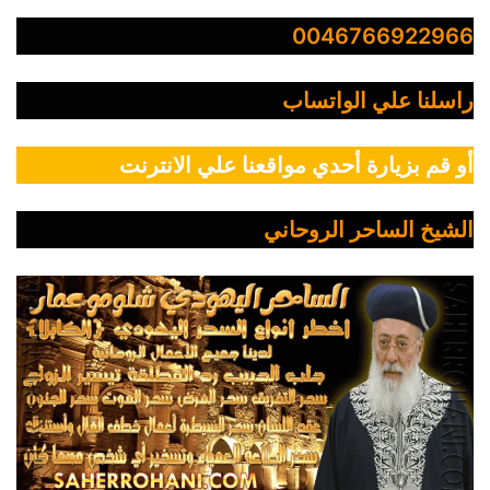
0046766922966
راسلنا علي الواتساب
أو قم بزيارة أحدي مواقعنا علي الانترنت
الشيخ الساحر الروحاني