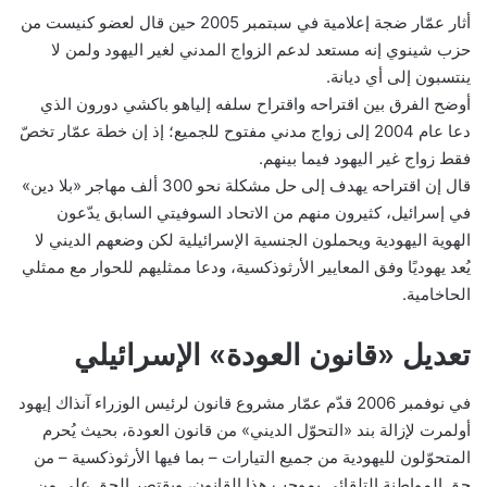
أثار عمّار ضجة إعلامية في سبتمبر 2005 حين قال لعضو كنيست من
حزب شينوي إنه مستعد لدعم الزواج المدني لغير اليهود ولمن لا
ينتسبون إلى أي ديانة.
أوضح الفرق بين اقتراحه واقتراح سلفه إلياهو باكشي دورون الذي
دعا عام 2004 إلى زواج مدني مفتوح للجميع؛ إذ إن خطة عمّار تخصّ
فقط زواج غير اليهود فيما بينهم.
قال إن اقتراحه يهدف إلى حل مشكلة نحو 300 ألف مهاجر «بلا دين»
في إسرائيل، كثيرون منهم من الاتحاد السوفيتي السابق يدّعون
الهوية اليهودية ويحملون الجنسية الإسرائيلية لكن وضعهم الديني لا
يُعد يهوديًا وفق المعايير الأرثوذكسية، ودعا ممثليهم للحوار مع ممثلي
الحاخامية.
تعديل «قانون العودة» الإسرائيلي
في نوفمبر 2006 قدّم عمّار مشروع قانون لرئيس الوزراء آنذاك إيهود
أولمرت لإزالة بند «التحوّل الديني» من قانون العودة، بحيث يُحرم
المتحوّلون لليهودية من جميع التيارات – بما فيها الأرثوذكسية – من
حق المواطنة التلقائي بموجب هذا القانون، ويقتصر الحق على من