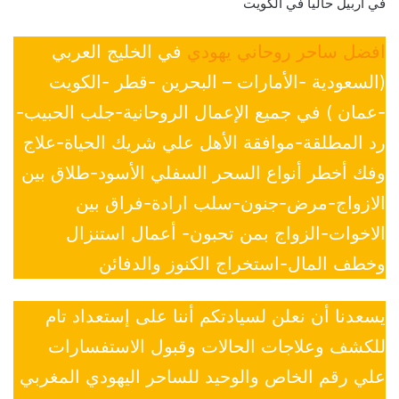
في اربيل حاليا في الكويت
افضل ساحر روحاني يهودي
في الخليج العربي
(السعودية -الأمارات – البحرين -قطر -الكويت
-عمان ) في جميع الإعمال الروحانية-جلب الحبيب-
رد المطلقة-موافقة الأهل علي شريك الحياة-علاج
وفك أخطر أنواع السحر السفلي الأسود-طلاق بين
الازواج-مرض-جنون-سلب ارادة-فراق بين
الاخوات-الزواج بمن تحبون- أعمال استنزال
وخطف المال-استخراج الكنوز والدفائن
يسعدنا أن نعلن لسيادتكم أننا على إستعداد تام
للكشف وعلاجات الحالات وقبول الاستفسارات
علي رقم الخاص والوحيد للساحر اليهودي المغربي