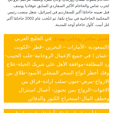
لحزب شاس والحاخام الأكبر السفاردي السابق عوفاديا يوسف.
قبل تعيينه حاخامًا أكبر للسفارديم في إسرائيل، شغل منصب رئيس
المحكمة الحاخامية في بيتاح تكفا، ثم انتُخب عام 2002 حاخامًا أكبر
لتل أبيب، كأول حاخام أوحد للمدينة.
افضل ساحر روحاني يهودي
في الخليج العربي
(السعودية -الأمارات – البحرين -قطر -الكويت
-عمان ) في جميع الإعمال الروحانية-جلب الحبيب-
رد المطلقة-موافقة الأهل علي شريك الحياة-علاج
وفك أخطر أنواع السحر السفلي الأسود-طلاق بين
الازواج-مرض-جنون-سلب ارادة-فراق بين
الاخوات-الزواج بمن تحبون- أعمال استنزال
وخطف المال-استخراج الكنوز والدفائن