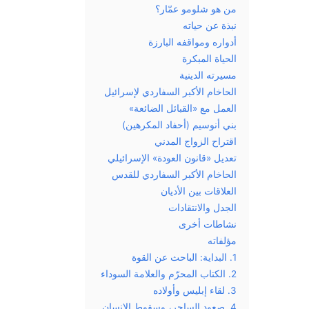
من هو شلومو عمّار؟
نبذة عن حياته
أدواره ومواقفه البارزة
الحياة المبكرة
مسيرته الدينية
الحاخام الأكبر السفاردي لإسرائيل
العمل مع «القبائل الضائعة»
بني أنوسيم (أحفاد المكرهين)
اقتراح الزواج المدني
تعديل «قانون العودة» الإسرائيلي
الحاخام الأكبر السفاردي للقدس
العلاقات بين الأديان
الجدل والانتقادات
نشاطات أخرى
مؤلفاته
1. البداية: الباحث عن القوة
2. الكتاب المحرّم والعلامة السوداء
3. لقاء إبليس وأولاده
4. صعود الساحر، وسقوط الإنسان