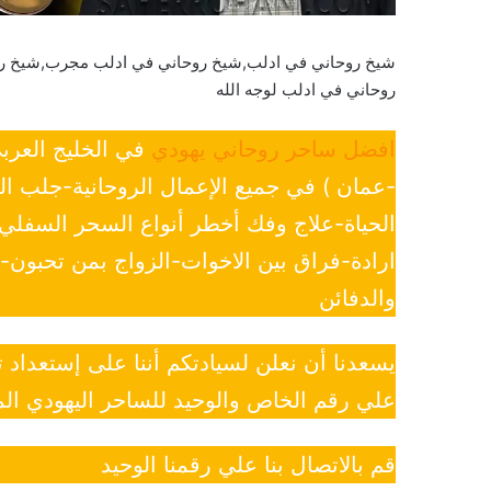
شيخ روحاني في ادلب,شيخ روحاني في ادلب مجرب,شيخ روح
روحاني في ادلب لوجه الله
افضل ساحر روحاني يهودي
في الخليج العرب
-عمان ) في جميع الإعمال الروحانية-جلب ا
الحياة-علاج وفك أخطر أنواع السحر السفل
ارادة-فراق بين الاخوات-الزواج بمن تحبون
والدفائن
يسعدنا أن نعلن لسيادتكم أننا على إستعداد
علي رقم الخاص والوحيد للساحر اليهودي الم
قم بالاتصال بنا علي رقمنا الوحيد