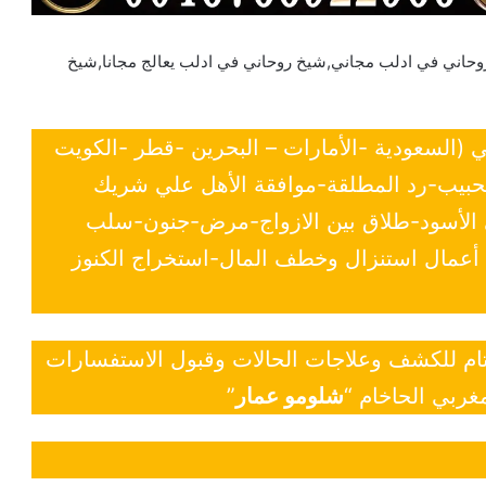
اني في ادلب مجاني,شيخ روحاني في ادلب يعالج مجانا,شيخ
ي (السعودية -الأمارات – البحرين -قطر -الكويت
لحبيب-رد المطلقة-موافقة الأهل علي شريك
ي الأسود-طلاق بين الازواج-مرض-جنون-سلب
- أعمال استنزال وخطف المال-استخراج الكنوز
 تام للكشف وعلاجات الحالات وقبول الاستفسارات
غربي الحاخام “
شلومو عمار
”