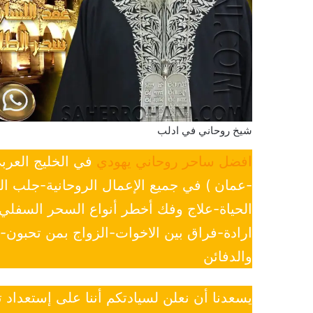
شيخ روحاني في ادلب
افضل ساحر روحاني يهودي
في الخليج العرب
-عمان ) في جميع الإعمال الروحانية-جلب ا
الحياة-علاج وفك أخطر أنواع السحر السفل
ارادة-فراق بين الاخوات-الزواج بمن تحبون
والدفائن
يسعدنا أن نعلن لسيادتكم أننا على إستعداد