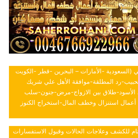
ي (السعودية -الأمارات – البحرين -قطر -الكويت
لحبيب-رد المطلقة-موافقة الأهل علي شريك
ي الأسود-طلاق بين الازواج-مرض-جنون-سلب
- أعمال استنزال وخطف المال-استخراج الكنوز
 تام للكشف وعلاجات الحالات وقبول الاستفسارات