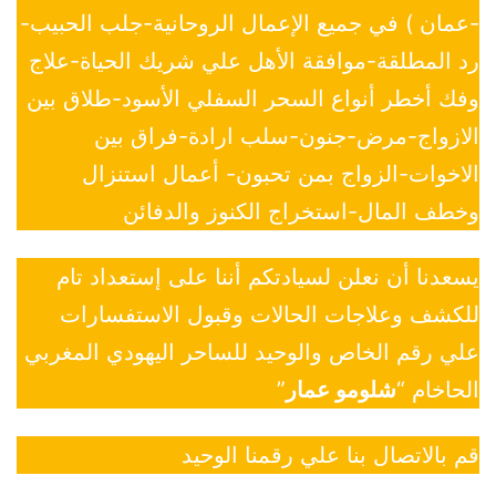
-عمان ) في جميع الإعمال الروحانية-جلب الحبيب-
رد المطلقة-موافقة الأهل علي شريك الحياة-علاج
وفك أخطر أنواع السحر السفلي الأسود-طلاق بين
الازواج-مرض-جنون-سلب ارادة-فراق بين
الاخوات-الزواج بمن تحبون- أعمال استنزال
وخطف المال-استخراج الكنوز والدفائن
يسعدنا أن نعلن لسيادتكم أننا على إستعداد تام
للكشف وعلاجات الحالات وقبول الاستفسارات
علي رقم الخاص والوحيد للساحر اليهودي المغربي
الحاخام “
شلومو عمار
”
قم بالاتصال بنا علي رقمنا الوحيد