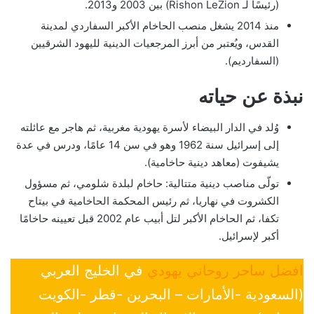
(رئيسًا لـ Rishon LeZion) بين 2003 و2013.
منذ 2014 يشغل منصب الحاخام الأكبر السفاردي لمدينة
القدس، ويُعتبر من أبرز المرجعيات الدينية لليهود الشرقيين
(السفارديم).
نبذة عن حياته
وُلد في الدار البيضاء لأسرة يهودية مغربية، ثم هاجر مع عائلته
إلى إسرائيل سنة 1962 وهو في سن 14 عامًا، ودرس في عدة
يشيفوت (معاهد دينية حاخامية).
تولّى مناصب دينية متتالية: حاخام لبلدة شلومي، ثم مسؤول
الكشروت في نهاريا، ثم رئيس المحكمة الحاخامية في بيتاح
تكفا، ثم الحاخام الأكبر لتل أبيب عام 2002 قبل تعيينه حاخامًا
أكبر لإسرائيل.
افضل ساحر روحاني يهودي
في الخليج العربي
(السعودية -الأمارات – البحرين -قطر -الكويت