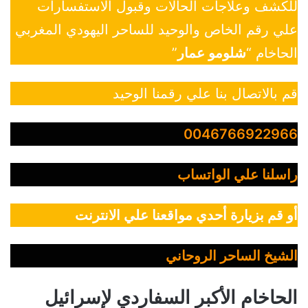
للكشف وعلاجات الحالات وقبول الاستفسارات
علي رقم الخاص والوحيد للساحر اليهودي المغربي
الحاخام “
شلومو عمار
”
قم بالاتصال بنا علي رقمنا الوحيد
0046766922966
راسلنا علي الواتساب
أو قم بزيارة أحدي مواقعنا علي الانترنت
الشيخ الساحر الروحاني
الحاخام الأكبر السفاردي لإسرائيل