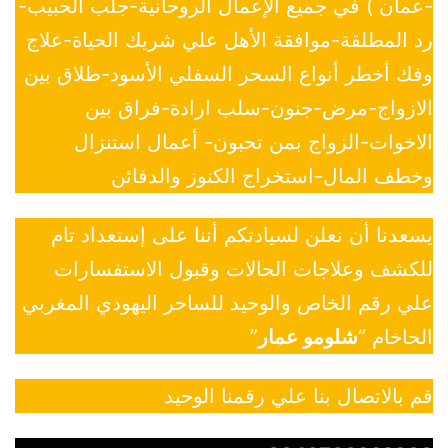
-عمان ) في جميع الإعمال الروحانية-جلب الحبيب-
رد المطلقة-موافقة الأهل علي شريك الحياة-علاج
وفك أخطر أنواع السحر السفلي الأسود-طلاق بين
الازواج-مرض-جنون-سلب ارادة-فراق بين
الاخوات-الزواج بمن تحبون- أعمال استنزال
وخطف المال-استخراج الكنوز والدفائن
يسعدنا أن نعلن لسيادتكم أننا على إستعداد تام
للكشف وعلاجات الحالات وقبول الاستفسارات
علي رقم الخاص والوحيد للساحر اليهودي المغربي
الحاخام “
شلومو عمار
”
قم بالاتصال بنا علي رقمنا الوحيد