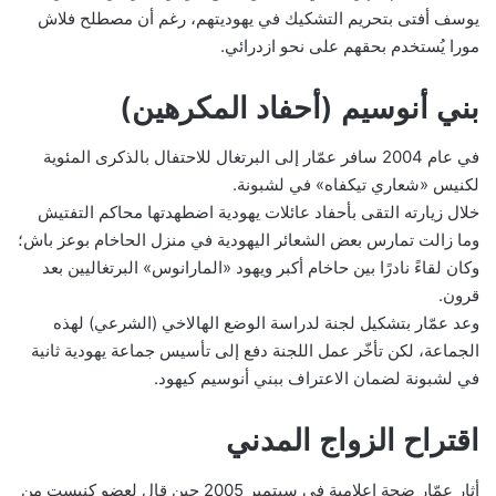
يوسف أفتى بتحريم التشكيك في يهوديتهم، رغم أن مصطلح فلاش
مورا يُستخدم بحقهم على نحو ازدرائي.
بني أنوسيم (أحفاد المكرهين)
في عام 2004 سافر عمّار إلى البرتغال للاحتفال بالذكرى المئوية
لكنيس «شعاري تيكفاه» في لشبونة.
خلال زيارته التقى بأحفاد عائلات يهودية اضطهدتها محاكم التفتيش
وما زالت تمارس بعض الشعائر اليهودية في منزل الحاخام بوعز باش؛
وكان لقاءً نادرًا بين حاخام أكبر ويهود «المارانوس» البرتغاليين بعد
قرون.
وعد عمّار بتشكيل لجنة لدراسة الوضع الهالاخي (الشرعي) لهذه
الجماعة، لكن تأخّر عمل اللجنة دفع إلى تأسيس جماعة يهودية ثانية
في لشبونة لضمان الاعتراف ببني أنوسيم كيهود.
اقتراح الزواج المدني
أثار عمّار ضجة إعلامية في سبتمبر 2005 حين قال لعضو كنيست من