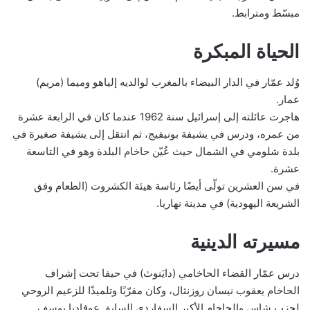
مبسّط ومترابط.
الحياة المبكرة
وُلد عمّار في الدار البيضاء بالمغرب لوالديه إلياهو وميما (مريم)
عمار.
هاجرت عائلته إلى إسرائيل سنة 1962 عندما كان في الرابعة عشرة
من عمره، ودرس في يشيفة بونيفيج، ثم انتقل إلى يشيفة صغيرة في
بلدة شلومي في الشمال حيث عُيّن حاخام البلدة وهو في التاسعة
عشرة.
في سن العشرين تولّى أيضًا رئاسة هيئة الكشروت (الطعام وفق
الشريعة اليهودية) في مدينة نهاريا.
مسيرته الدينية
درس عمّار القضاء الحاخامي (دايَنوث) في حيفا تحت إشراف
الحاخام يعقوب نيسان روزنثال، وكان مقرّبًا وتلميذًا للزعيم الروحي
لحزب شاس والحاخام الأكبر السفاردي السابق عوفاديا يوسف.