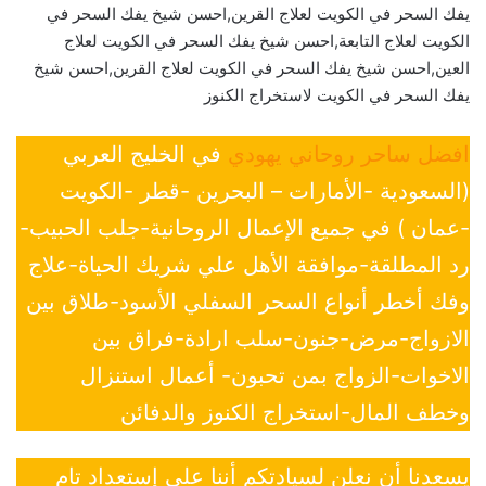
يفك السحر في الكويت لعلاج القرين,احسن شيخ يفك السحر في
الكويت لعلاج التابعة,احسن شيخ يفك السحر في الكويت لعلاج
العين,احسن شيخ يفك السحر في الكويت لعلاج القرين,احسن شيخ
يفك السحر في الكويت لاستخراج الكنوز
افضل ساحر روحاني يهودي
في الخليج العربي
(السعودية -الأمارات – البحرين -قطر -الكويت
-عمان ) في جميع الإعمال الروحانية-جلب الحبيب-
رد المطلقة-موافقة الأهل علي شريك الحياة-علاج
وفك أخطر أنواع السحر السفلي الأسود-طلاق بين
الازواج-مرض-جنون-سلب ارادة-فراق بين
الاخوات-الزواج بمن تحبون- أعمال استنزال
وخطف المال-استخراج الكنوز والدفائن
يسعدنا أن نعلن لسيادتكم أننا على إستعداد تام