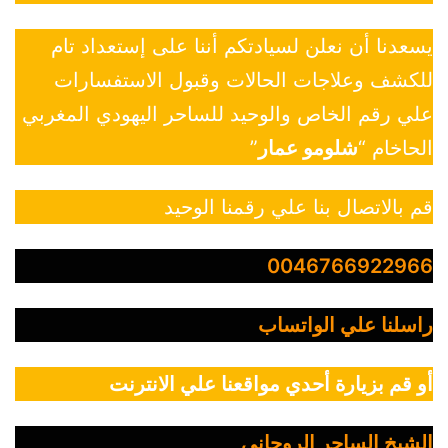
يسعدنا أن نعلن لسيادتكم أننا على إستعداد تام
للكشف وعلاجات الحالات وقبول الاستفسارات
علي رقم الخاص والوحيد للساحر اليهودي المغربي
الحاخام “
شلومو عمار
”
قم بالاتصال بنا علي رقمنا الوحيد
0046766922966
راسلنا علي الواتساب
أو قم بزيارة أحدي مواقعنا علي الانترنت
الشيخ الساحر الروحاني