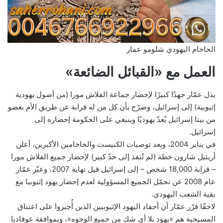
الحاخام اليهودي شلومو عمار
العمل مع «القبائل الضائعة»
بذل عمّار جهدًا كبيرًا لإحضار جماعة الفلاش مورا (من أصول يهودية
إثيوبية) إلى إسرائيل، وصرّح بأن كل من له قرابة عن طريق الأم بعضو
من بيتا إسرائيل يُعدّ يهوديًا وينبغي على الحكومة إحضاره إلى
إسرائيل.
في يناير 2004، وبعد توصيات الكنيست والحاخامين الأكبرين، أعلن
أريئيل شارون خطة (لم تُنفذ إلى حدّ كبير) لإحضار جميع الفلاش مورا
– قرابة 18,000 شخص – إلى إسرائيل قبل نهاية 2007، وعبّر عمّار
عام 2008 عن تحمّل الجميع المسؤولية لعدم إحضار يهود إثيوبيا مع
بقية الشعب اليهودي.
لاحقًا قرّر عمّار أن أحفاد اليهود الإثيوبيين الذين أُجبروا على اعتناق
المسيحية هم «يهود بلا أي شك من جميع الوجوه»، وبموافقة عوفاديا