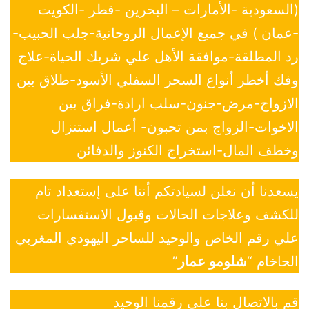
(السعودية -الأمارات – البحرين -قطر -الكويت
-عمان ) في جميع الإعمال الروحانية-جلب الحبيب-
رد المطلقة-موافقة الأهل علي شريك الحياة-علاج
وفك أخطر أنواع السحر السفلي الأسود-طلاق بين
الازواج-مرض-جنون-سلب ارادة-فراق بين
الاخوات-الزواج بمن تحبون- أعمال استنزال
وخطف المال-استخراج الكنوز والدفائن
يسعدنا أن نعلن لسيادتكم أننا على إستعداد تام
للكشف وعلاجات الحالات وقبول الاستفسارات
علي رقم الخاص والوحيد للساحر اليهودي المغربي
الحاخام “
شلومو عمار
”
قم بالاتصال بنا علي رقمنا الوحيد