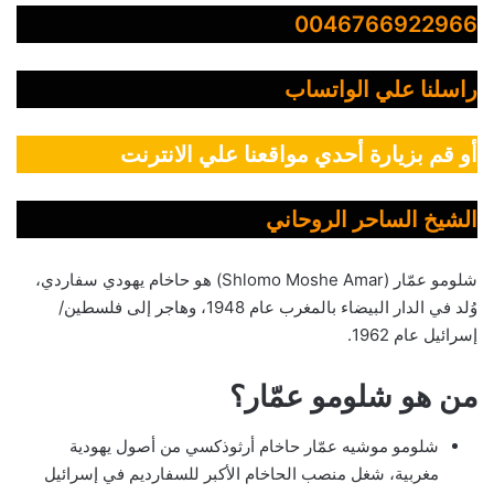
0046766922966
راسلنا علي الواتساب
أو قم بزيارة أحدي مواقعنا علي الانترنت
الشيخ الساحر الروحاني
شلومو عمّار (Shlomo Moshe Amar) هو حاخام يهودي سفاردي،
وُلد في الدار البيضاء بالمغرب عام 1948، وهاجر إلى فلسطين/
إسرائيل عام 1962.
من هو شلومو عمّار؟
شلومو موشيه عمّار حاخام أرثوذكسي من أصول يهودية
مغربية، شغل منصب الحاخام الأكبر للسفارديم في إسرائيل