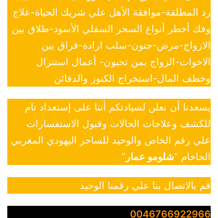
رد المطلقة-موافقة الأهل علي شريك الحياة-علاج
وفك أخطر أنواع السحر السفلي الأسود-طلاق بين
الازواج-مرض-جنون-سلب ارادة-فراق بين
الاخوات-الزواج بمن تحبون- أعمال استنزال
وخطف المال-استخراج الكنوز والدفائن
يسعدنا أن نعلن لسيادتكم أننا على إستعداد تام
للكشف وعلاجات الحالات وقبول الاستفسارات
علي رقم الخاص والوحيد للساحر اليهودي المغربي
الحاخام “
شلومو عمار
”
قم بالاتصال بنا علي رقمنا الوحيد
0046766922966