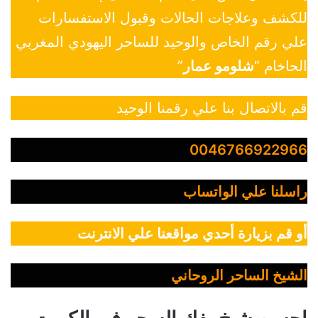
للكشف وعلاجات الحالات وقبول الاستفسارات
علي رقم الخاص والوحيد للساحر اليهودي المغربي
الحاخام “
شلومو عمار
”
قم بالاتصال بنا علي رقمنا الوحيد
0046766922966
راسلنا علي الواتساب
أو قم بزيارة أحدي مواقعنا علي الانترنت
الشيخ الساحر الروحاني