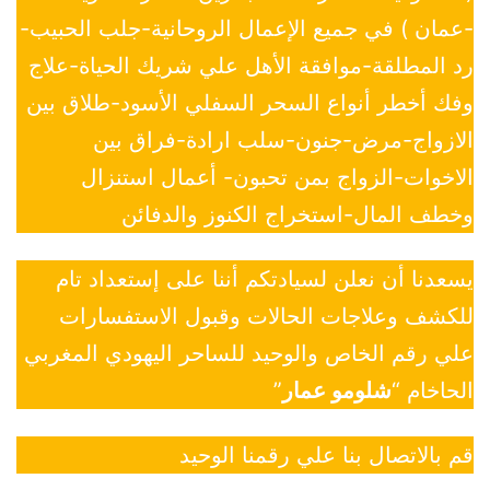
-عمان ) في جميع الإعمال الروحانية-جلب الحبيب-
رد المطلقة-موافقة الأهل علي شريك الحياة-علاج
وفك أخطر أنواع السحر السفلي الأسود-طلاق بين
الازواج-مرض-جنون-سلب ارادة-فراق بين
الاخوات-الزواج بمن تحبون- أعمال استنزال
وخطف المال-استخراج الكنوز والدفائن
يسعدنا أن نعلن لسيادتكم أننا على إستعداد تام
للكشف وعلاجات الحالات وقبول الاستفسارات
علي رقم الخاص والوحيد للساحر اليهودي المغربي
الحاخام “
شلومو عمار
”
قم بالاتصال بنا علي رقمنا الوحيد