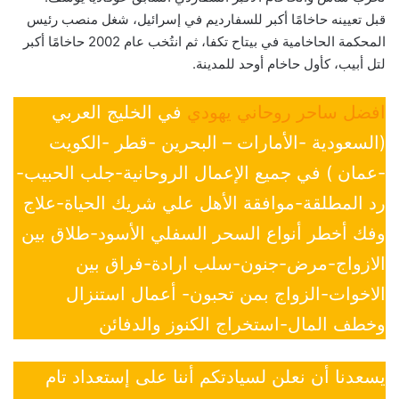
قبل تعيينه حاخامًا أكبر للسفارديم في إسرائيل، شغل منصب رئيس
المحكمة الحاخامية في بيتاح تكفا، ثم انتُخب عام 2002 حاخامًا أكبر
لتل أبيب، كأول حاخام أوحد للمدينة.
افضل ساحر روحاني يهودي
في الخليج العربي
(السعودية -الأمارات – البحرين -قطر -الكويت
-عمان ) في جميع الإعمال الروحانية-جلب الحبيب-
رد المطلقة-موافقة الأهل علي شريك الحياة-علاج
وفك أخطر أنواع السحر السفلي الأسود-طلاق بين
الازواج-مرض-جنون-سلب ارادة-فراق بين
الاخوات-الزواج بمن تحبون- أعمال استنزال
وخطف المال-استخراج الكنوز والدفائن
يسعدنا أن نعلن لسيادتكم أننا على إستعداد تام