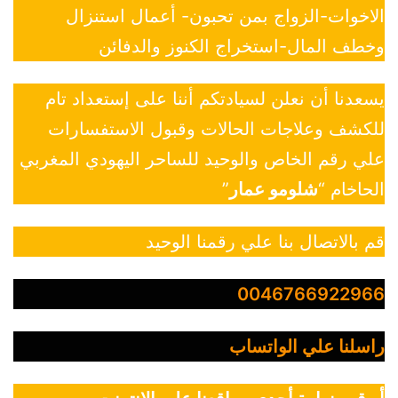
الاخوات-الزواج بمن تحبون- أعمال استنزال
وخطف المال-استخراج الكنوز والدفائن
يسعدنا أن نعلن لسيادتكم أننا على إستعداد تام
للكشف وعلاجات الحالات وقبول الاستفسارات
علي رقم الخاص والوحيد للساحر اليهودي المغربي
الحاخام “
شلومو عمار
”
قم بالاتصال بنا علي رقمنا الوحيد
0046766922966
راسلنا علي الواتساب