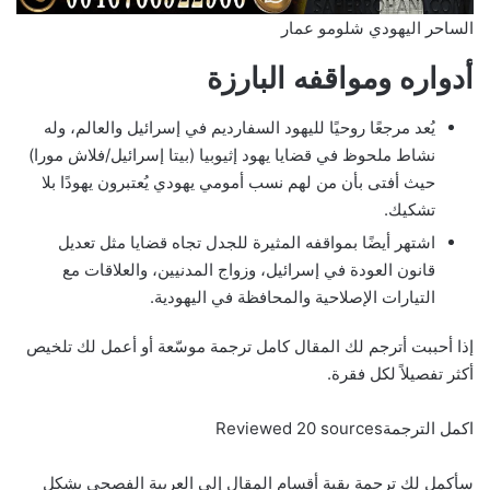
الساحر اليهودي شلومو عمار
أدواره ومواقفه البارزة
يُعد مرجعًا روحيًا لليهود السفارديم في إسرائيل والعالم، وله
نشاط ملحوظ في قضايا يهود إثيوبيا (بيتا إسرائيل/فلاش مورا)
حيث أفتى بأن من لهم نسب أمومي يهودي يُعتبرون يهودًا بلا
تشكيك.
اشتهر أيضًا بمواقفه المثيرة للجدل تجاه قضايا مثل تعديل
قانون العودة في إسرائيل، وزواج المدنيين، والعلاقات مع
التيارات الإصلاحية والمحافظة في اليهودية.
إذا أحببت أترجم لك المقال كامل ترجمة موسّعة أو أعمل لك تلخيص
أكثر تفصيلاً لكل فقرة.
اكمل الترجمةReviewed 20 sources
سأكمل لك ترجمة بقية أقسام المقال إلى العربية الفصحى بشكل