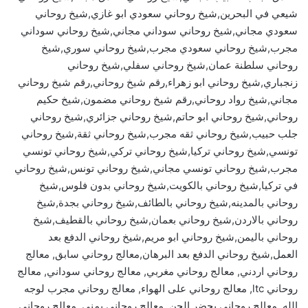
شيعي في البحرين,شيخ روحاني سعودي ابو غازي,شيخ روحاني
سعودي مجاني,شيخ روحاني سوداني مجاني,شيخ روحاني سوداني
مجرب,شيخ روحاني سعودي مجرب,شيخ روحاني سوري,شيخ
روحاني سلطنة عمان,شيخ روحاني سفلي,شيخ روحاني
زنجباري,شيخ روحاني ابو زهراء,رقم شيخ روحاني,رقم شيخ روحاني
مجاني,شيخ رواد روحاني,رقم شيخ روحاني مضمون,شيخ حكيم
روحاني,شيخ روحاني ابو حاتم,شيخ روحاني جزائري,شيخ روحاني
جلب حبيب,شيخ روحاني ثقه مجرب,شيخ روحاني ثقة,شيخ روحاني
تونسي,شيخ روحاني تركيا,شيخ روحاني تركي,شيخ روحاني تونسي
مجرب,شيخ روحاني تونسي مجاني,شيخ روحاني تونس,شيخ روحاني
في تركيا,شيخ روحاني بالكويت,شيخ روحاني بدون فلوس,شيخ
روحاني بالمدينه,شيخ روحاني بالطائف,شيخ روحاني بجدة,شيخ
روحاني بالاردن,شيخ روحاني بعمان,شيخ روحاني بالقطيف,شيخ
روحاني باليمن,شيخ روحاني ابو مريم,شيخ روحاني الدفع بعد
العمل,شيخ روحاني الدفع بعد البرهان,معالج روحاني سابق, معالج
روحاني اردني, معالج روحاني مغربي, معالج روحاني سوداني, معالج
روحاني ltc, معالج روحاني على الهواء, معالج روحاني مجرب لوجه
الله, معالج روحاني يحضر الجن, معالج روحاني يمني, معالج روحاني