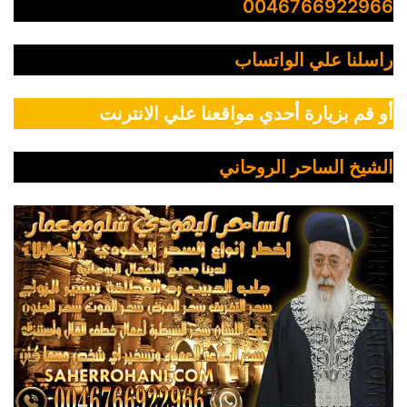
0046766922966
راسلنا علي الواتساب
أو قم بزيارة أحدي مواقعنا علي الانترنت
الشيخ الساحر الروحاني