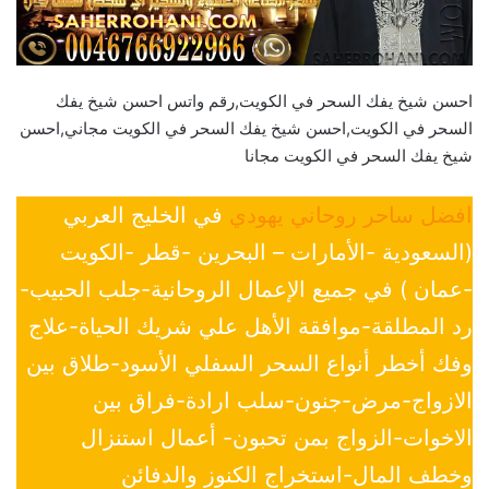
احسن شيخ يفك السحر في الكويت,رقم واتس احسن شيخ يفك
السحر في الكويت,احسن شيخ يفك السحر في الكويت مجاني,احسن
شيخ يفك السحر في الكويت مجانا
افضل ساحر روحاني يهودي
في الخليج العربي
(السعودية -الأمارات – البحرين -قطر -الكويت
-عمان ) في جميع الإعمال الروحانية-جلب الحبيب-
رد المطلقة-موافقة الأهل علي شريك الحياة-علاج
وفك أخطر أنواع السحر السفلي الأسود-طلاق بين
الازواج-مرض-جنون-سلب ارادة-فراق بين
الاخوات-الزواج بمن تحبون- أعمال استنزال
وخطف المال-استخراج الكنوز والدفائن