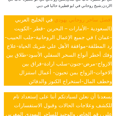
الاردن,شيخ روحاني في ابو فطيرة حاليا في دبي
افضل ساحر روحاني يهودي
في الخليج العربي
(السعودية -الأمارات – البحرين -قطر -الكويت
-عمان ) في جميع الإعمال الروحانية-جلب الحبيب-
رد المطلقة-موافقة الأهل علي شريك الحياة-علاج
وفك أخطر أنواع السحر السفلي الأسود-طلاق بين
الازواج-مرض-جنون-سلب ارادة-فراق بين
الاخوات-الزواج بمن تحبون- أعمال استنزال
وخطف المال-استخراج الكنوز والدفائن
يسعدنا أن نعلن لسيادتكم أننا على إستعداد تام
للكشف وعلاجات الحالات وقبول الاستفسارات
علي رقم الخاص والوحيد للساحر اليهودي المغربي