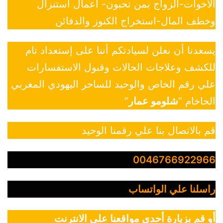
الاخوات-الزواج بمن تحبون- أعمال استنزال
وخطف المال-استخراج الكنوز والدفائن
يسعدنا أن نعلن لسيادتكم أننا على إستعداد تام
للكشف وعلاجات الحالات وقبول الاستفسارات
علي رقم الخاص والوحيد للساحر اليهودي المغربي
الحاخام “
شلومو عمار
”
قم بالاتصال بنا علي رقمنا الوحيد
0046766922966
راسلنا علي الواتساب
أو قم بزيارة أحدي مواقعنا علي الانترنت