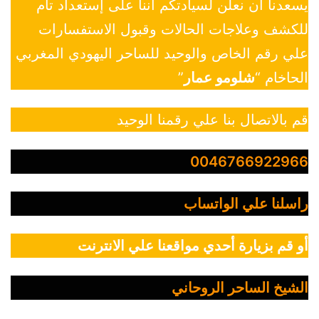
يسعدنا أن نعلن لسيادتكم أننا على إستعداد تام
للكشف وعلاجات الحالات وقبول الاستفسارات
علي رقم الخاص والوحيد للساحر اليهودي المغربي
الحاخام “
شلومو عمار
”
قم بالاتصال بنا علي رقمنا الوحيد
0046766922966
راسلنا علي الواتساب
أو قم بزيارة أحدي مواقعنا علي الانترنت
الشيخ الساحر الروحاني