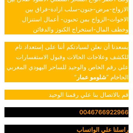
الازواج-مرض-جنون-سلب ارادة-فراق بين
الاخوات-الزواج بمن تحبون- أعمال استنزال
وخطف المال-استخراج الكنوز والدفائن
يسعدنا أن نعلن لسيادتكم أننا على إستعداد تام
للكشف وعلاجات الحالات وقبول الاستفسارات
علي رقم الخاص والوحيد للساحر اليهودي المغربي
الحاخام “
شلومو عمار
”
قم بالاتصال بنا علي رقمنا الوحيد
0046766922966
راسلنا علي الواتساب