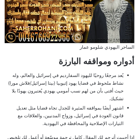
الساحر اليهودي شلومو عمار
أدواره ومواقفه البارزة
يُعد مرجعًا روحيًا لليهود السفارديم في إسرائيل والعالم، وله
نشاط ملحوظ في قضايا يهود إثيوبيا (بيتا إسرائيل/فلاش مورا)
حيث أفتى بأن من لهم نسب أمومي يهودي يُعتبرون يهودًا بلا
تشكيك.
اشتهر أيضًا بمواقفه المثيرة للجدل تجاه قضايا مثل تعديل
قانون العودة في إسرائيل، وزواج المدنيين، والعلاقات مع
التيارات الإصلاحية والمحافظة في اليهودية.
إذا أحببت أترجم لك المقال كامل ترجمة موسّعة أو أعمل لك تلخيص