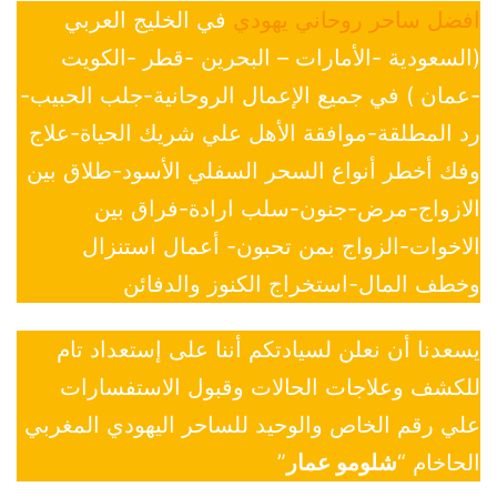
افضل ساحر روحاني يهودي
في الخليج العربي
(السعودية -الأمارات – البحرين -قطر -الكويت
-عمان ) في جميع الإعمال الروحانية-جلب الحبيب-
رد المطلقة-موافقة الأهل علي شريك الحياة-علاج
وفك أخطر أنواع السحر السفلي الأسود-طلاق بين
الازواج-مرض-جنون-سلب ارادة-فراق بين
الاخوات-الزواج بمن تحبون- أعمال استنزال
وخطف المال-استخراج الكنوز والدفائن
يسعدنا أن نعلن لسيادتكم أننا على إستعداد تام
للكشف وعلاجات الحالات وقبول الاستفسارات
علي رقم الخاص والوحيد للساحر اليهودي المغربي
الحاخام “
شلومو عمار
”