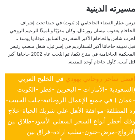
مسيرته الدينية
درس عمّار القضاء الحاخامي (دايَنوث) في حيفا تحت إشراف
الحاخام يعقوب نيسان روزنثال، وكان مقرّبًا وتلميذًا للزعيم الروحي
لحزب شاس والحاخام الأكبر السفاردي السابق عوفاديا يوسف.
قبل تعيينه حاخامًا أكبر للسفارديم في إسرائيل، شغل منصب رئيس
المحكمة الحاخامية في بيتاح تكفا، ثم انتُخب عام 2002 حاخامًا أكبر
لتل أبيب، كأول حاخام أوحد للمدينة.
افضل ساحر روحاني يهودي
في الخليج العربي
(السعودية -الأمارات – البحرين -قطر -الكويت
-عمان ) في جميع الإعمال الروحانية-جلب الحبيب-
رد المطلقة-موافقة الأهل علي شريك الحياة-علاج
وفك أخطر أنواع السحر السفلي الأسود-طلاق بين
الازواج-مرض-جنون-سلب ارادة-فراق بين