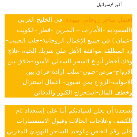
أكبر لإسرائيل.
افضل ساحر روحاني يهودي
في الخليج العربي
(السعودية -الأمارات – البحرين -قطر -الكويت
-عمان ) في جميع الإعمال الروحانية-جلب الحبيب-
رد المطلقة-موافقة الأهل علي شريك الحياة-علاج
وفك أخطر أنواع السحر السفلي الأسود-طلاق بين
الازواج-مرض-جنون-سلب ارادة-فراق بين
الاخوات-الزواج بمن تحبون- أعمال استنزال
وخطف المال-استخراج الكنوز والدفائن
يسعدنا أن نعلن لسيادتكم أننا على إستعداد تام
للكشف وعلاجات الحالات وقبول الاستفسارات
علي رقم الخاص والوحيد للساحر اليهودي المغربي