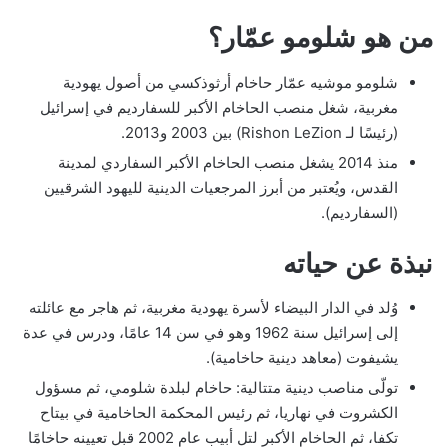
من هو شلومو عمّار؟
شلومو موشيه عمّار حاخام أرثوذكسي من أصول يهودية
مغربية، شغل منصب الحاخام الأكبر للسفارديم في إسرائيل
(رئيسًا لـ Rishon LeZion) بين 2003 و2013.
منذ 2014 يشغل منصب الحاخام الأكبر السفاردي لمدينة
القدس، ويُعتبر من أبرز المرجعيات الدينية لليهود الشرقيين
(السفارديم).
نبذة عن حياته
وُلد في الدار البيضاء لأسرة يهودية مغربية، ثم هاجر مع عائلته
إلى إسرائيل سنة 1962 وهو في سن 14 عامًا، ودرس في عدة
يشيفوت (معاهد دينية حاخامية).
تولّى مناصب دينية متتالية: حاخام لبلدة شلومي، ثم مسؤول
الكشروت في نهاريا، ثم رئيس المحكمة الحاخامية في بيتاح
تكفا، ثم الحاخام الأكبر لتل أبيب عام 2002 قبل تعيينه حاخامًا