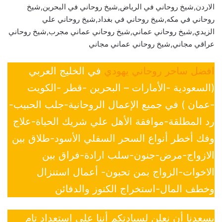
الاردن,شيخ روحاني في الرياض,شيخ روحاني في البحرين,شيخ
روحاني في مكه,شيخ روحاني في بغداد,شيخ روحاني علي
الزيدي,شيخ روحاني عماني,شيخ روحاني عماني مجرب,شيخ روحاني
عراقي مجاني,شيخ روحاني عماني مجاني
افضل ساحر روحاني يهودي
في الخليج العربي
(السعودية -الأمارات – البحرين -قطر -الكويت
-عمان ) في جميع الإعمال الروحانية-جلب الحبيب-
رد المطلقة-موافقة الأهل علي شريك الحياة-علاج
وفك أخطر أنواع السحر السفلي الأسود-طلاق بين
الازواج-مرض-جنون-سلب ارادة-فراق بين
الاخوات-الزواج بمن تحبون- أعمال استنزال
وخطف المال-استخراج الكنوز والدفائن
يسعدنا أن نعلن لسيادتكم أننا على إستعداد تام