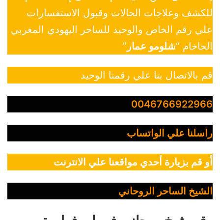
للكشف وعلاجات الحالات وقبول الاستفسارات
علي رقم الخاص والوحيد للساحر اليهودي المغربي
الحاخام “
شلومو عمار
”
قم بالاتصال بنا علي رقمنا الوحيد
0046766922966
راسلنا علي الواتساب
أو قم بزيارة أحدي مواقعنا علي الانترنت
الشيخ الساحر الروحاني