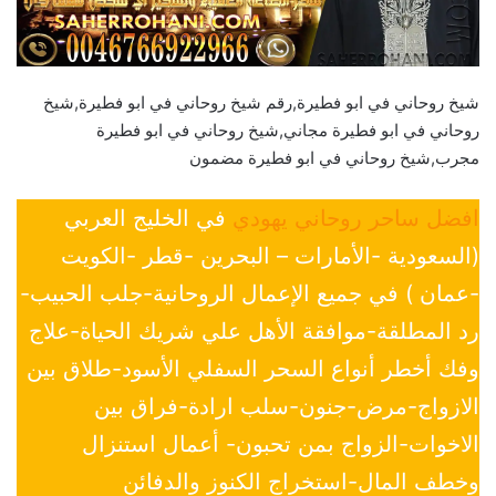
شيخ روحاني في ابو فطيرة,رقم شيخ روحاني في ابو فطيرة,شيخ
روحاني في ابو فطيرة مجاني,شيخ روحاني في ابو فطيرة
مجرب,شيخ روحاني في ابو فطيرة مضمون
افضل ساحر روحاني يهودي
في الخليج العربي
(السعودية -الأمارات – البحرين -قطر -الكويت
-عمان ) في جميع الإعمال الروحانية-جلب الحبيب-
رد المطلقة-موافقة الأهل علي شريك الحياة-علاج
وفك أخطر أنواع السحر السفلي الأسود-طلاق بين
الازواج-مرض-جنون-سلب ارادة-فراق بين
الاخوات-الزواج بمن تحبون- أعمال استنزال
وخطف المال-استخراج الكنوز والدفائن