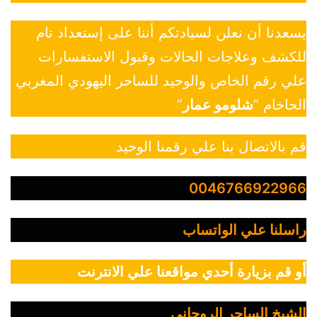
يسعدنا أن نعلن لسيادتكم أننا على إستعداد تام
للكشف وعلاجات الحالات وقبول الاستفسارات
علي رقم الخاص والوحيد للساحر اليهودي المغربي
الحاخام “
شلومو عمار
”
قم بالاتصال بنا علي رقمنا الوحيد
0046766922966
راسلنا علي الواتساب
أو قم بزيارة أحدي مواقعنا علي الانترنت
الشيخ الساحر الروحاني