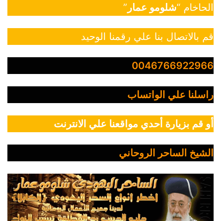
الحاخام “
شلومو عمار
”
قم بالاتصال بنا علي رقمنا الوحيد
0046766922966
راسلنا علي الواتساب
أو قم بزيارة أحدي مواقعنا علي الانترنت
الشيخ الساحر الروحاني