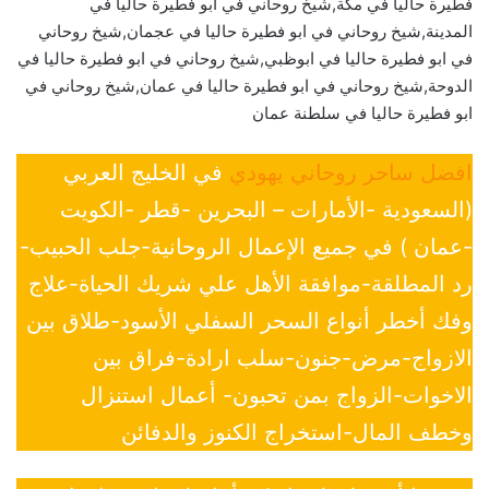
فطيرة حاليا في مكة,شيخ روحاني في ابو فطيرة حاليا في
المدينة,شيخ روحاني في ابو فطيرة حاليا في عجمان,شيخ روحاني
في ابو فطيرة حاليا في ابوظبي,شيخ روحاني في ابو فطيرة حاليا في
الدوحة,شيخ روحاني في ابو فطيرة حاليا في عمان,شيخ روحاني في
ابو فطيرة حاليا في سلطنة عمان
افضل ساحر روحاني يهودي
في الخليج العربي
(السعودية -الأمارات – البحرين -قطر -الكويت
-عمان ) في جميع الإعمال الروحانية-جلب الحبيب-
رد المطلقة-موافقة الأهل علي شريك الحياة-علاج
وفك أخطر أنواع السحر السفلي الأسود-طلاق بين
الازواج-مرض-جنون-سلب ارادة-فراق بين
الاخوات-الزواج بمن تحبون- أعمال استنزال
وخطف المال-استخراج الكنوز والدفائن