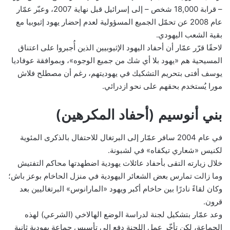
– قرابة 18,000 شخص – إلى إسرائيل قبل نهاية 2007، وعبّر عمّار
عام 2008 عن تحمّل الجميع المسؤولية لعدم إحضار يهود إثيوبيا مع
بقية الشعب اليهودي.
لاحقًا قرّر عمّار أن أحفاد اليهود الإثيوبيين الذين أُجبروا على اعتناق
المسيحية هم «يهود بلا أي شك من جميع الوجوه»، وبموافقة عوفاديا
يوسف أفتى بتحريم التشكيك في يهوديتهم، رغم أن مصطلح فلاش
مورا يُستخدم بحقهم على نحو ازدرائي.
بني أنوسيم (أحفاد المكرهين)
في عام 2004 سافر عمّار إلى البرتغال للاحتفال بالذكرى المئوية
لكنيس «شعاري تيكفاه» في لشبونة.
خلال زيارته التقى بأحفاد عائلات يهودية اضطهدتها محاكم التفتيش
وما زالت تمارس بعض الشعائر اليهودية في منزل الحاخام بوعز باش؛
وكان لقاءً نادرًا بين حاخام أكبر ويهود «المارانوس» البرتغاليين بعد
قرون.
وعد عمّار بتشكيل لجنة لدراسة الوضع الهالاخي (الشرعي) لهذه
الجماعة، لكن تأخّر عمل اللجنة دفع إلى تأسيس جماعة يهودية ثانية