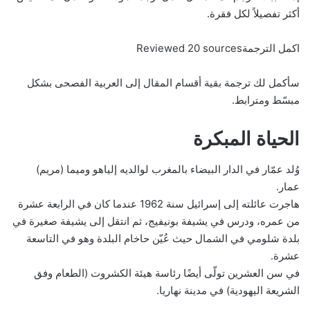
أكثر تفصيلاً لكل فقرة.
اكمل الترجمةReviewed 20 sources
سأكمل لك ترجمة بقية أقسام المقال إلى العربية الفصحى بشكل
مبسّط ومترابط.
الحياة المبكرة
وُلد عمّار في الدار البيضاء بالمغرب لوالديه إلياهو وميما (مريم)
عمار.
هاجرت عائلته إلى إسرائيل سنة 1962 عندما كان في الرابعة عشرة
من عمره، ودرس في يشيفة بونيفيج، ثم انتقل إلى يشيفة صغيرة في
بلدة شلومي في الشمال حيث عُيّن حاخام البلدة وهو في التاسعة
عشرة.
في سن العشرين تولّى أيضًا رئاسة هيئة الكشروت (الطعام وفق
الشريعة اليهودية) في مدينة نهاريا.