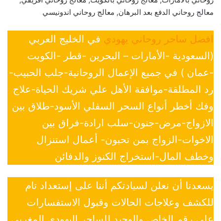
معالج روحاني الدفع بعد البرهان, معالج روحاني اندونيسي
افضل ساحر روحاني يهودي
في الخليج العربي
(السعودية -الأمارات – البحرين -قطر -الكويت
-عمان ) في جميع الإعمال الروحانية-جلب الحبيب-
رد المطلقة-موافقة الأهل علي شريك الحياة-علاج
وفك أخطر أنواع السحر السفلي الأسود-طلاق بين
الازواج-مرض-جنون-سلب ارادة-فراق بين
الاخوات-الزواج بمن تحبون- أعمال استنزال
وخطف المال-استخراج الكنوز والدفائن
يسعدنا أن نعلن لسيادتكم أننا على إستعداد تام
للكشف وعلاجات الحالات وقبول الاستفسارات
علي رقم الخاص والوحيد للساحر اليهودي المغربي