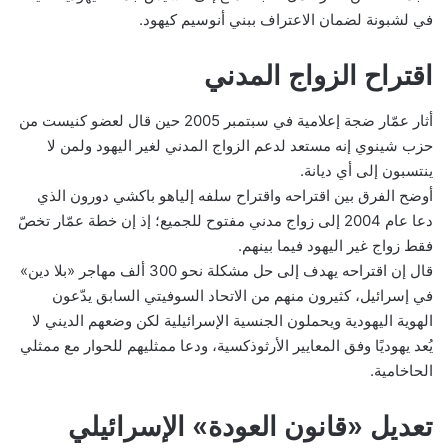
في لشبونة لضمان الاعتراف ببني أنوسيم كيهود.
اقتراح الزواج المدني
أثار عمّار ضجة إعلامية في سبتمبر 2005 حين قال لعضو كنيست من
حزب شينوي إنه مستعد لدعم الزواج المدني لغير اليهود ولمن لا
ينتسبون إلى أي ديانة.
أوضح الفرق بين اقتراحه واقتراح سلفه إلياهو باكشي دورون الذي
دعا عام 2004 إلى زواج مدني مفتوح للجميع؛ إذ إن خطة عمّار تخصّ
فقط زواج غير اليهود فيما بينهم.
قال إن اقتراحه يهدف إلى حل مشكلة نحو 300 ألف مهاجر «بلا دين»
في إسرائيل، كثيرون منهم من الاتحاد السوفيتي السابق يدّعون
الهوية اليهودية ويحملون الجنسية الإسرائيلية لكن وضعهم الديني لا
يُعد يهوديًا وفق المعايير الأرثوذكسية، ودعا ممثليهم للحوار مع ممثلي
الحاخامية.
تعديل «قانون العودة» الإسرائيلي