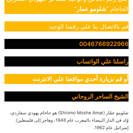
الحاخام “
شلومو عمار
”
قم بالاتصال بنا علي رقمنا الوحيد
0046766922966
راسلنا علي الواتساب
أو قم بزيارة أحدي مواقعنا علي الانترنت
الشيخ الساحر الروحاني
شلومو عمّار (Shlomo Moshe Amar) هو حاخام يهودي سفاردي،
وُلد في الدار البيضاء بالمغرب عام 1948، وهاجر إلى فلسطين/
إسرائيل عام 1962.