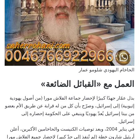
الحاخام اليهودي شلومو عمار
العمل مع «القبائل الضائعة»
بذل عمّار جهدًا كبيرًا لإحضار جماعة الفلاش مورا (من أصول يهودية
إثيوبية) إلى إسرائيل، وصرّح بأن كل من له قرابة عن طريق الأم بعضو
من بيتا إسرائيل يُعدّ يهوديًا وينبغي على الحكومة إحضاره إلى
إسرائيل.
في يناير 2004، وبعد توصيات الكنيست والحاخامين الأكبرين، أعلن
أريئيل شارون خطة (لم تُنفذ إلى حدّ كبير) لإحضار جميع الفلاش مورا