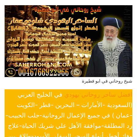
شيخ روحاني في ابو فطيرة
افضل ساحر روحاني يهودي
في الخليج العربي
(السعودية -الأمارات – البحرين -قطر -الكويت
-عمان ) في جميع الإعمال الروحانية-جلب الحبيب-
رد المطلقة-موافقة الأهل علي شريك الحياة-علاج
وفك أخطر أنواع السحر السفلي الأسود-طلاق بين