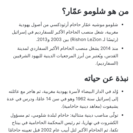
من هو شلومو عمّار؟
شلومو موشيه عمّار حاخام أرثوذكسي من أصول يهودية
مغربية، شغل منصب الحاخام الأكبر للسفارديم في إسرائيل
(رئيسًا لـ Rishon LeZion) بين 2003 و2013.
منذ 2014 يشغل منصب الحاخام الأكبر السفاردي لمدينة
القدس، ويُعتبر من أبرز المرجعيات الدينية لليهود الشرقيين
(السفارديم).
نبذة عن حياته
وُلد في الدار البيضاء لأسرة يهودية مغربية، ثم هاجر مع عائلته
إلى إسرائيل سنة 1962 وهو في سن 14 عامًا، ودرس في عدة
يشيفوت (معاهد دينية حاخامية).
تولّى مناصب دينية متتالية: حاخام لبلدة شلومي، ثم مسؤول
الكشروت في نهاريا، ثم رئيس المحكمة الحاخامية في بيتاح
تكفا، ثم الحاخام الأكبر لتل أبيب عام 2002 قبل تعيينه حاخامًا