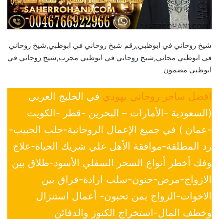
شيخ روحاني في ابوظبي,رقم شيخ روحاني في ابوظبي,شيخ روحاني
في ابوظبي مجاني,شيخ روحاني في ابوظبي مجرب,شيخ روحاني في
ابوظبي مضمون
افضل ساحر روحاني يهودي
في الخليج العربي
(السعودية -الأمارات – البحرين -قطر -الكويت
-عمان ) في جميع الإعمال الروحانية-جلب الحبيب-
رد المطلقة-موافقة الأهل علي شريك الحياة-علاج
وفك أخطر أنواع السحر السفلي الأسود-طلاق بين
الازواج-مرض-جنون-سلب ارادة-فراق بين
الاخوات-الزواج بمن تحبون- أعمال استنزال
وخطف المال-استخراج الكنوز والدفائن