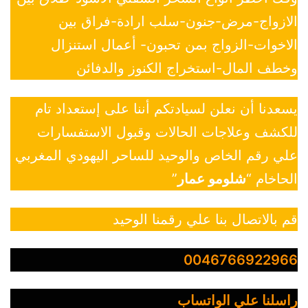
الازواج-مرض-جنون-سلب ارادة-فراق بين
الاخوات-الزواج بمن تحبون- أعمال استنزال
وخطف المال-استخراج الكنوز والدفائن
يسعدنا أن نعلن لسيادتكم أننا على إستعداد تام
للكشف وعلاجات الحالات وقبول الاستفسارات
علي رقم الخاص والوحيد للساحر اليهودي المغربي
الحاخام “
شلومو عمار
”
قم بالاتصال بنا علي رقمنا الوحيد
0046766922966
راسلنا علي الواتساب