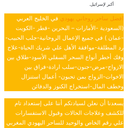
أكبر لإسرائيل.
افضل ساحر روحاني يهودي
في الخليج العربي
(السعودية -الأمارات – البحرين -قطر -الكويت
-عمان ) في جميع الإعمال الروحانية-جلب الحبيب-
رد المطلقة-موافقة الأهل علي شريك الحياة-علاج
وفك أخطر أنواع السحر السفلي الأسود-طلاق بين
الازواج-مرض-جنون-سلب ارادة-فراق بين
الاخوات-الزواج بمن تحبون- أعمال استنزال
وخطف المال-استخراج الكنوز والدفائن
يسعدنا أن نعلن لسيادتكم أننا على إستعداد تام
للكشف وعلاجات الحالات وقبول الاستفسارات
علي رقم الخاص والوحيد للساحر اليهودي المغربي