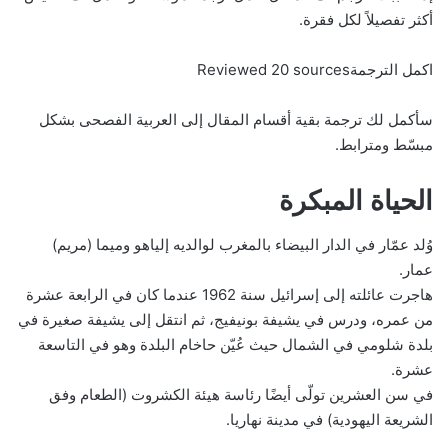
أكثر تفصيلاً لكل فقرة.
اكمل الترجمةReviewed 20 sources
سأكمل لك ترجمة بقية أقسام المقال إلى العربية الفصحى بشكل
مبسّط ومترابط.
الحياة المبكرة
وُلد عمّار في الدار البيضاء بالمغرب لوالديه إلياهو وميما (مريم)
عمار.
هاجرت عائلته إلى إسرائيل سنة 1962 عندما كان في الرابعة عشرة
من عمره، ودرس في يشيفة بونيفيج، ثم انتقل إلى يشيفة صغيرة في
بلدة شلومي في الشمال حيث عُيّن حاخام البلدة وهو في التاسعة
عشرة.
في سن العشرين تولّى أيضًا رئاسة هيئة الكشروت (الطعام وفق
الشريعة اليهودية) في مدينة نهاريا.