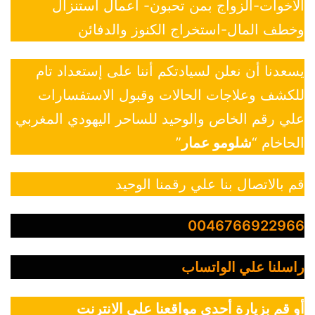
الاخوات-الزواج بمن تحبون- أعمال استنزال
وخطف المال-استخراج الكنوز والدفائن
يسعدنا أن نعلن لسيادتكم أننا على إستعداد تام
للكشف وعلاجات الحالات وقبول الاستفسارات
علي رقم الخاص والوحيد للساحر اليهودي المغربي
الحاخام “
شلومو عمار
”
قم بالاتصال بنا علي رقمنا الوحيد
0046766922966
راسلنا علي الواتساب
أو قم بزيارة أحدي مواقعنا علي الانترنت