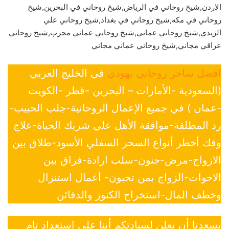
الاردن,شيخ روحاني في الرياض,شيخ روحاني في البحرين,شيخ
روحاني في مكه,شيخ روحاني في بغداد,شيخ روحاني علي
الزيدي,شيخ روحاني عماني,شيخ روحاني عماني مجرب,شيخ روحاني
عراقي مجاني,شيخ روحاني عماني مجاني
افضل ساحر روحاني يهودي
في الخليج العربي
(السعودية -الأمارات – البحرين -قطر -الكويت
-عمان ) في جميع الإعمال الروحانية-جلب الحبيب-
رد المطلقة-موافقة الأهل علي شريك الحياة-علاج
وفك أخطر أنواع السحر السفلي الأسود-طلاق بين
الازواج-مرض-جنون-سلب ارادة-فراق بين
الاخوات-الزواج بمن تحبون- أعمال استنزال
وخطف المال-استخراج الكنوز والدفائن
يسعدنا أن نعلن لسيادتكم أننا على إستعداد تام