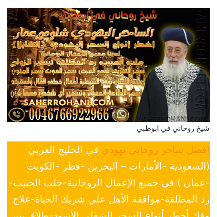
شيخ روحاني في ابوظبي
افضل ساحر روحاني يهودي
في الخليج العربي
(السعودية -الأمارات – البحرين -قطر -الكويت
-عمان ) في جميع الإعمال الروحانية-جلب الحبيب-
رد المطلقة-موافقة الأهل علي شريك الحياة-علاج
وفك أخطر أنواع السحر السفلي الأسود-طلاق بين