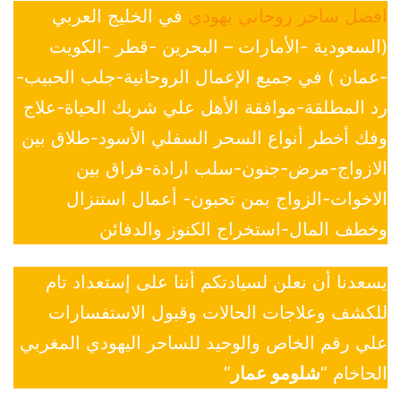
افضل ساحر روحاني يهودي
في الخليج العربي
(السعودية -الأمارات – البحرين -قطر -الكويت
-عمان ) في جميع الإعمال الروحانية-جلب الحبيب-
رد المطلقة-موافقة الأهل علي شريك الحياة-علاج
وفك أخطر أنواع السحر السفلي الأسود-طلاق بين
الازواج-مرض-جنون-سلب ارادة-فراق بين
الاخوات-الزواج بمن تحبون- أعمال استنزال
وخطف المال-استخراج الكنوز والدفائن
يسعدنا أن نعلن لسيادتكم أننا على إستعداد تام
للكشف وعلاجات الحالات وقبول الاستفسارات
علي رقم الخاص والوحيد للساحر اليهودي المغربي
الحاخام “
شلومو عمار
”