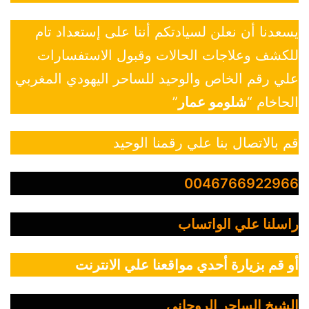
يسعدنا أن نعلن لسيادتكم أننا على إستعداد تام
للكشف وعلاجات الحالات وقبول الاستفسارات
علي رقم الخاص والوحيد للساحر اليهودي المغربي
الحاخام “
شلومو عمار
”
قم بالاتصال بنا علي رقمنا الوحيد
0046766922966
راسلنا علي الواتساب
أو قم بزيارة أحدي مواقعنا علي الانترنت
الشيخ الساحر الروحاني