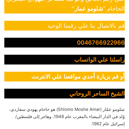
الحاخام “
شلومو عمار
”
قم بالاتصال بنا علي رقمنا الوحيد
0046766922966
راسلنا علي الواتساب
أو قم بزيارة أحدي مواقعنا علي الانترنت
الشيخ الساحر الروحاني
شلومو عمّار (Shlomo Moshe Amar) هو حاخام يهودي سفاردي،
وُلد في الدار البيضاء بالمغرب عام 1948، وهاجر إلى فلسطين/
إسرائيل عام 1962.