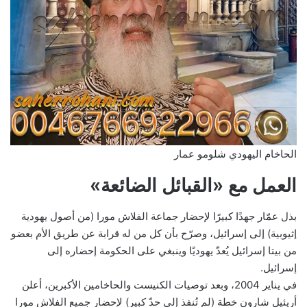
الحاخام اليهودي شلومو عمار
العمل مع «القبائل الضائعة»
بذل عمّار جهدًا كبيرًا لإحضار جماعة الفلاش مورا (من أصول يهودية
إثيوبية) إلى إسرائيل، وصرّح بأن كل من له قرابة عن طريق الأم بعضو
من بيتا إسرائيل يُعدّ يهوديًا وينبغي على الحكومة إحضاره إلى
إسرائيل.
في يناير 2004، وبعد توصيات الكنيست والحاخامين الأكبرين، أعلن
أريئيل شارون خطة (لم تُنفذ إلى حدّ كبير) لإحضار جميع الفلاش مورا