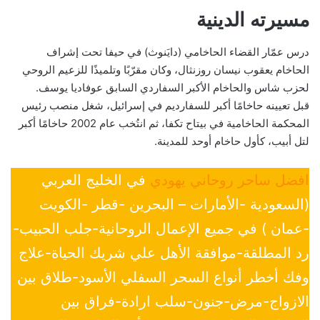
مسيرته الدينية
درس عمّار القضاء الحاخامي (دايَنوث) في حيفا تحت إشراف
الحاخام يعقوب نيسان روزنثال، وكان مقرّبًا وتلميذًا للزعيم الروحي
لحزب شاس والحاخام الأكبر السفاردي السابق عوفاديا يوسف.
قبل تعيينه حاخامًا أكبر للسفارديم في إسرائيل، شغل منصب رئيس
المحكمة الحاخامية في بيتاح تكفا، ثم انتُخب عام 2002 حاخامًا أكبر
لتل أبيب، كأول حاخام أوحد للمدينة.
افضل ساحر روحاني يهودي
في الخليج العربي
(السعودية -الأمارات – البحرين -قطر -الكويت
-عمان ) في جميع الإعمال الروحانية-جلب الحبيب-
رد المطلقة-موافقة الأهل علي شريك الحياة-علاج
وفك أخطر أنواع السحر السفلي الأسود-طلاق بين
الازواج-مرض-جنون-سلب ارادة-فراق بين