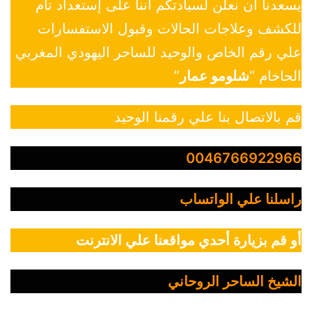
يسعدنا أن نعلن لسيادتكم أننا على إستعداد تام
للكشف وعلاجات الحالات وقبول الاستفسارات
علي رقم الخاص والوحيد للساحر اليهودي المغربي
الحاخام “
شلومو عمار
”
قم بالاتصال بنا علي رقمنا الوحيد
0046766922966
راسلنا علي الواتساب
أو قم بزيارة أحدي مواقعنا علي الانترنت
الشيخ الساحر الروحاني