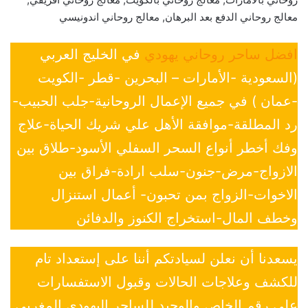
معالج روحاني الدفع بعد البرهان, معالج روحاني اندونيسي
افضل ساحر روحاني يهودي
في الخليج العربي
(السعودية -الأمارات – البحرين -قطر -الكويت
-عمان ) في جميع الإعمال الروحانية-جلب الحبيب-
رد المطلقة-موافقة الأهل علي شريك الحياة-علاج
وفك أخطر أنواع السحر السفلي الأسود-طلاق بين
الازواج-مرض-جنون-سلب ارادة-فراق بين
الاخوات-الزواج بمن تحبون- أعمال استنزال
وخطف المال-استخراج الكنوز والدفائن
يسعدنا أن نعلن لسيادتكم أننا على إستعداد تام
للكشف وعلاجات الحالات وقبول الاستفسارات
علي رقم الخاص والوحيد للساحر اليهودي المغربي