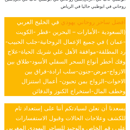
روحاني في ابوظبي حاليا في الرياض
افضل ساحر روحاني يهودي
في الخليج العربي
(السعودية -الأمارات – البحرين -قطر -الكويت
-عمان ) في جميع الإعمال الروحانية-جلب الحبيب-
رد المطلقة-موافقة الأهل علي شريك الحياة-علاج
وفك أخطر أنواع السحر السفلي الأسود-طلاق بين
الازواج-مرض-جنون-سلب ارادة-فراق بين
الاخوات-الزواج بمن تحبون- أعمال استنزال
وخطف المال-استخراج الكنوز والدفائن
يسعدنا أن نعلن لسيادتكم أننا على إستعداد تام
للكشف وعلاجات الحالات وقبول الاستفسارات
علي رقم الخاص والوحيد للساحر اليهودي المغربي