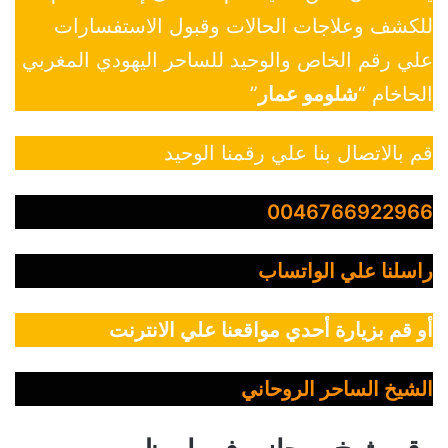
للكشف وعلاجات الحالات وقبول الاستفسارات
علي رقم الخاص والوحيد للساحر اليهودي المغربي
الحاخام “
شلومو عمار
”
قم بالاتصال بنا علي رقمنا الوحيد
0046766922966
راسلنا علي الواتساب
أو قم بزيارة أحدي مواقعنا علي الانترنت
الشيخ الساحر الروحاني