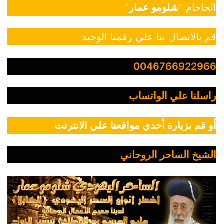
الحاخام “
شلومو عمار
”
قم بالاتصال بنا علي رقمنا الوحيد
0046766922966
راسلنا علي الواتساب
أو قم بزيارة أحدي مواقعنا علي الانترنت
الشيخ الساحر الروحاني