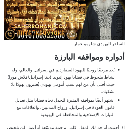
الساحر اليهودي شلومو عمار
أدواره ومواقفه البارزة
يُعد مرجعًا روحيًا لليهود السفارديم في إسرائيل والعالم، وله
نشاط ملحوظ في قضايا يهود إثيوبيا (بيتا إسرائيل/فلاش مورا)
حيث أفتى بأن من لهم نسب أمومي يهودي يُعتبرون يهودًا بلا
تشكيك.
اشتهر أيضًا بمواقفه المثيرة للجدل تجاه قضايا مثل تعديل
قانون العودة في إسرائيل، وزواج المدنيين، والعلاقات مع
التيارات الإصلاحية والمحافظة في اليهودية.
إذا أحببت أترجم لك المقال كامل ترجمة موسّعة أو أعمل لك تلخيص