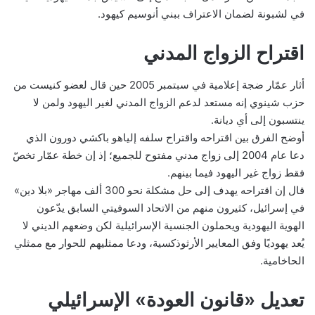
في لشبونة لضمان الاعتراف ببني أنوسيم كيهود.
اقتراح الزواج المدني
أثار عمّار ضجة إعلامية في سبتمبر 2005 حين قال لعضو كنيست من
حزب شينوي إنه مستعد لدعم الزواج المدني لغير اليهود ولمن لا
ينتسبون إلى أي ديانة.
أوضح الفرق بين اقتراحه واقتراح سلفه إلياهو باكشي دورون الذي
دعا عام 2004 إلى زواج مدني مفتوح للجميع؛ إذ إن خطة عمّار تخصّ
فقط زواج غير اليهود فيما بينهم.
قال إن اقتراحه يهدف إلى حل مشكلة نحو 300 ألف مهاجر «بلا دين»
في إسرائيل، كثيرون منهم من الاتحاد السوفيتي السابق يدّعون
الهوية اليهودية ويحملون الجنسية الإسرائيلية لكن وضعهم الديني لا
يُعد يهوديًا وفق المعايير الأرثوذكسية، ودعا ممثليهم للحوار مع ممثلي
الحاخامية.
تعديل «قانون العودة» الإسرائيلي