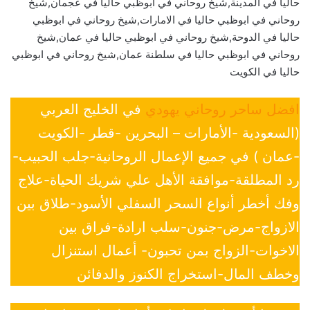
حاليا في المدينة,شيخ روحاني في ابوظبي حاليا في عجمان,شيخ
روحاني في ابوظبي حاليا في الامارات,شيخ روحاني في ابوظبي
حاليا في الدوحة,شيخ روحاني في ابوظبي حاليا في عمان,شيخ
روحاني في ابوظبي حاليا في سلطنة عمان,شيخ روحاني في ابوظبي
حاليا في الكويت
افضل ساحر روحاني يهودي
في الخليج العربي
(السعودية -الأمارات – البحرين -قطر -الكويت
-عمان ) في جميع الإعمال الروحانية-جلب الحبيب-
رد المطلقة-موافقة الأهل علي شريك الحياة-علاج
وفك أخطر أنواع السحر السفلي الأسود-طلاق بين
الازواج-مرض-جنون-سلب ارادة-فراق بين
الاخوات-الزواج بمن تحبون- أعمال استنزال
وخطف المال-استخراج الكنوز والدفائن