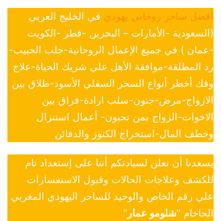
افضل ساحر روحاني يهودي
في الخليج العربي
(السعودية -الأمارات – البحرين -قطر -الكويت
-عمان ) في جميع الإعمال الروحانية-جلب الحبيب-
رد المطلقة-موافقة الأهل علي شريك الحياة-علاج
وفك أخطر أنواع السحر السفلي الأسود-طلاق بين
الازواج-مرض-جنون-سلب ارادة-فراق بين
الاخوات-الزواج بمن تحبون- أعمال استنزال
وخطف المال-استخراج الكنوز والدفائن
يسعدنا أن نعلن لسيادتكم أننا على إستعداد تام
للكشف وعلاجات الحالات وقبول الاستفسارات
علي رقم الخاص والوحيد للساحر اليهودي المغربي
الحاخام “
شلومو عمار
”