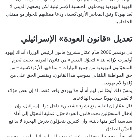
الهوية اليهودية ويحملون الجنسية الإسرائيلية لكن وضعهم الديني لا
يُعد يهوديًا وفق المعايير الأرثوذكسية، ودعا ممثليهم للحوار مع ممثلي
الحاخامية.
تعديل «قانون العودة» الإسرائيلي
في نوفمبر 2006 قدّم عمّار مشروع قانون لرئيس الوزراء آنذاك إيهود
أولمرت لإزالة بند «التحوّل الديني» من قانون العودة، بحيث يُحرم
المتحوّلون لليهودية من جميع التيارات – بما فيها الأرثوذكسية – من
حق المواطنة التلقائي بموجب هذا القانون، ويقتصر الحق على من
وُلدوا لأم يهودية.
يمسّ ذلك أيضًا مَن لهم أم أو جدّ يهودي واحد فقط، إذ إن بعض هؤلاء
لا يُعتبرون يهودًا حسب الهالاخاه.
قال عمّار إن الغاية منع نشوء «شعبين» داخل دولة إسرائيل، وإن
إدخال المتحوّلين تحت قانون العودة حوّل عملية التحوّل إلى أداة
سياسية أكثر منها دينية، وأن كثيرين يتحوّلون بغرض الهجرة لا بدافع
التديّن الصادق.
اقترح أن يخضع المتحوّلون، عند قدومهم إلى إسرائيل، لمسار تجنيس