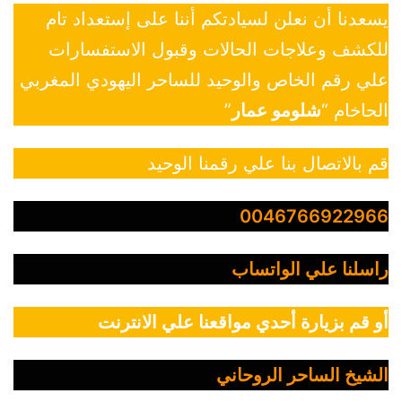
يسعدنا أن نعلن لسيادتكم أننا على إستعداد تام
للكشف وعلاجات الحالات وقبول الاستفسارات
علي رقم الخاص والوحيد للساحر اليهودي المغربي
الحاخام “
شلومو عمار
”
قم بالاتصال بنا علي رقمنا الوحيد
0046766922966
راسلنا علي الواتساب
أو قم بزيارة أحدي مواقعنا علي الانترنت
الشيخ الساحر الروحاني