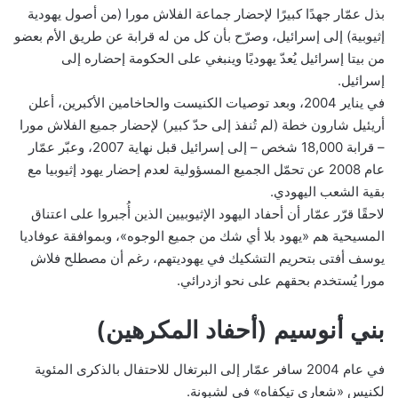
بذل عمّار جهدًا كبيرًا لإحضار جماعة الفلاش مورا (من أصول يهودية
إثيوبية) إلى إسرائيل، وصرّح بأن كل من له قرابة عن طريق الأم بعضو
من بيتا إسرائيل يُعدّ يهوديًا وينبغي على الحكومة إحضاره إلى
إسرائيل.
في يناير 2004، وبعد توصيات الكنيست والحاخامين الأكبرين، أعلن
أريئيل شارون خطة (لم تُنفذ إلى حدّ كبير) لإحضار جميع الفلاش مورا
– قرابة 18,000 شخص – إلى إسرائيل قبل نهاية 2007، وعبّر عمّار
عام 2008 عن تحمّل الجميع المسؤولية لعدم إحضار يهود إثيوبيا مع
بقية الشعب اليهودي.
لاحقًا قرّر عمّار أن أحفاد اليهود الإثيوبيين الذين أُجبروا على اعتناق
المسيحية هم «يهود بلا أي شك من جميع الوجوه»، وبموافقة عوفاديا
يوسف أفتى بتحريم التشكيك في يهوديتهم، رغم أن مصطلح فلاش
مورا يُستخدم بحقهم على نحو ازدرائي.
بني أنوسيم (أحفاد المكرهين)
في عام 2004 سافر عمّار إلى البرتغال للاحتفال بالذكرى المئوية
لكنيس «شعاري تيكفاه» في لشبونة.