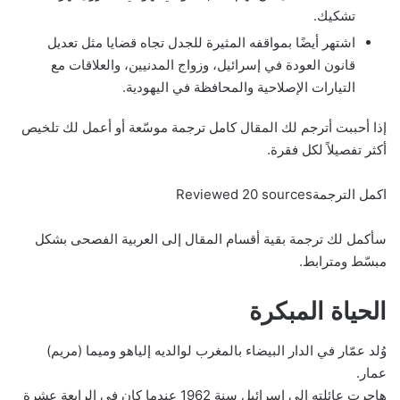
تشكيك.
اشتهر أيضًا بمواقفه المثيرة للجدل تجاه قضايا مثل تعديل
قانون العودة في إسرائيل، وزواج المدنيين، والعلاقات مع
التيارات الإصلاحية والمحافظة في اليهودية.
إذا أحببت أترجم لك المقال كامل ترجمة موسّعة أو أعمل لك تلخيص
أكثر تفصيلاً لكل فقرة.
اكمل الترجمةReviewed 20 sources
سأكمل لك ترجمة بقية أقسام المقال إلى العربية الفصحى بشكل
مبسّط ومترابط.
الحياة المبكرة
وُلد عمّار في الدار البيضاء بالمغرب لوالديه إلياهو وميما (مريم)
عمار.
هاجرت عائلته إلى إسرائيل سنة 1962 عندما كان في الرابعة عشرة