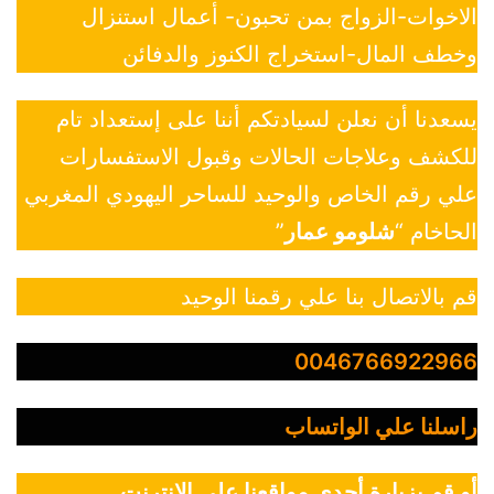
الاخوات-الزواج بمن تحبون- أعمال استنزال
وخطف المال-استخراج الكنوز والدفائن
يسعدنا أن نعلن لسيادتكم أننا على إستعداد تام
للكشف وعلاجات الحالات وقبول الاستفسارات
علي رقم الخاص والوحيد للساحر اليهودي المغربي
الحاخام “
شلومو عمار
”
قم بالاتصال بنا علي رقمنا الوحيد
0046766922966
راسلنا علي الواتساب
أو قم بزيارة أحدي مواقعنا علي الانترنت