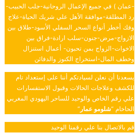
-عمان ) في جميع الإعمال الروحانية-جلب الحبيب-
رد المطلقة-موافقة الأهل علي شريك الحياة-علاج
وفك أخطر أنواع السحر السفلي الأسود-طلاق بين
الازواج-مرض-جنون-سلب ارادة-فراق بين
الاخوات-الزواج بمن تحبون- أعمال استنزال
وخطف المال-استخراج الكنوز والدفائن
يسعدنا أن نعلن لسيادتكم أننا على إستعداد تام
للكشف وعلاجات الحالات وقبول الاستفسارات
علي رقم الخاص والوحيد للساحر اليهودي المغربي
الحاخام “
شلومو عمار
”
قم بالاتصال بنا علي رقمنا الوحيد