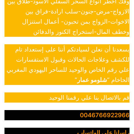
وفك أخطر أنواع السحر السفلي الأسود-طلاق بين
الازواج-مرض-جنون-سلب ارادة-فراق بين
الاخوات-الزواج بمن تحبون- أعمال استنزال
وخطف المال-استخراج الكنوز والدفائن
يسعدنا أن نعلن لسيادتكم أننا على إستعداد تام
للكشف وعلاجات الحالات وقبول الاستفسارات
علي رقم الخاص والوحيد للساحر اليهودي المغربي
الحاخام “
شلومو عمار
”
قم بالاتصال بنا علي رقمنا الوحيد
0046766922966
راسلنا علي الواتساب