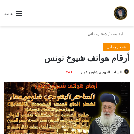
القائمة
الرئيسية
/
شيخ روحاني
شيخ روحاني
أرقام هواتف شيوخ تونس
الساحر اليهودي شلومو عمار
1٬541