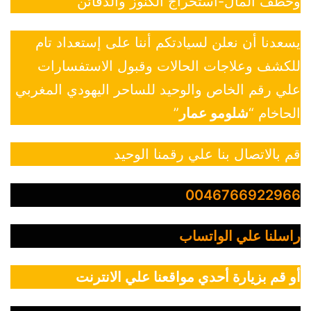
وخطف المال-استخراج الكنوز والدفائن
يسعدنا أن نعلن لسيادتكم أننا على إستعداد تام
للكشف وعلاجات الحالات وقبول الاستفسارات
علي رقم الخاص والوحيد للساحر اليهودي المغربي
الحاخام “
شلومو عمار
”
قم بالاتصال بنا علي رقمنا الوحيد
0046766922966
راسلنا علي الواتساب
أو قم بزيارة أحدي مواقعنا علي الانترنت