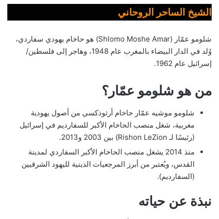
الشيخ الساحر الروحاني
شلومو عمّار (Shlomo Moshe Amar) هو حاخام يهودي سفاردي،
وُلد في الدار البيضاء بالمغرب عام 1948، وهاجر إلى فلسطين/
إسرائيل عام 1962.
من هو شلومو عمّار؟
شلومو موشيه عمّار حاخام أرثوذكسي من أصول يهودية
مغربية، شغل منصب الحاخام الأكبر للسفارديم في إسرائيل
(رئيسًا لـ Rishon LeZion) بين 2003 و2013.
منذ 2014 يشغل منصب الحاخام الأكبر السفاردي لمدينة
القدس، ويُعتبر من أبرز المرجعيات الدينية لليهود الشرقيين
(السفارديم).
نبذة عن حياته