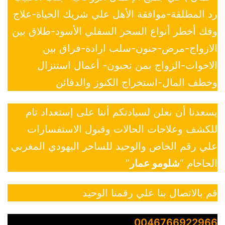
رد المطلقة-موافقة الأهل علي شريك الحياة-علاج
وفك أخطر أنواع السحر السفلي الأسود-طلاق بين
الازواج-مرض-جنون-سلب ارادة-فراق بين
الاخوات-الزواج بمن تحبون- أعمال استنزال
وخطف المال-استخراج الكنوز والدفائن
يسعدنا أن نعلن لسيادتكم أننا على إستعداد تام
للكشف وعلاجات الحالات وقبول الاستفسارات
علي رقم الخاص والوحيد للساحر اليهودي المغربي
الحاخام “
شلومو عمار
”
قم بالاتصال بنا علي رقمنا الوحيد
0046766922966