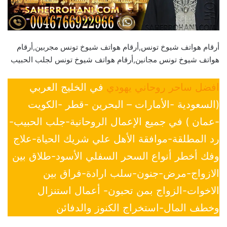
أرقام هواتف شيوخ تونس,أرقام هواتف شيوخ تونس مجربين,أرقام
هواتف شيوخ تونس مجانين,أرقام هواتف شيوخ تونس لجلب الحبيب
افضل ساحر روحاني يهودي
في الخليج العربي
(السعودية -الأمارات – البحرين -قطر -الكويت
-عمان ) في جميع الإعمال الروحانية-جلب الحبيب-
رد المطلقة-موافقة الأهل علي شريك الحياة-علاج
وفك أخطر أنواع السحر السفلي الأسود-طلاق بين
الازواج-مرض-جنون-سلب ارادة-فراق بين
الاخوات-الزواج بمن تحبون- أعمال استنزال
وخطف المال-استخراج الكنوز والدفائن