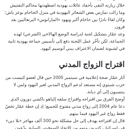
خلال زيارته التقى بأحفاد عائلات يهودية اضطهدتها محاكم التفتيش
وما زالت تمارس بعض الشعائر اليهودية في منزل الحاخام بوعز باش؛
وكان لقاءً نادرًا بين حاخام أكبر ويهود «المارانوس» البرتغاليين بعد
قرون.
وعد عمّار بتشكيل لجنة لدراسة الوضع الهالاخي (الشرعي) لهذه
الجماعة، لكن تأخّر عمل اللجنة دفع إلى تأسيس جماعة يهودية ثانية
في لشبونة لضمان الاعتراف ببني أنوسيم كيهود.
اقتراح الزواج المدني
أثار عمّار ضجة إعلامية في سبتمبر 2005 حين قال لعضو كنيست من
حزب شينوي إنه مستعد لدعم الزواج المدني لغير اليهود ولمن لا
ينتسبون إلى أي ديانة.
أوضح الفرق بين اقتراحه واقتراح سلفه إلياهو باكشي دورون الذي
دعا عام 2004 إلى زواج مدني مفتوح للجميع؛ إذ إن خطة عمّار تخصّ
فقط زواج غير اليهود فيما بينهم.
قال إن اقتراحه يهدف إلى حل مشكلة نحو 300 ألف مهاجر «بلا دين»
في إسرائيل، كثيرون منهم من الاتحاد السوفيتي السابق يدّعون