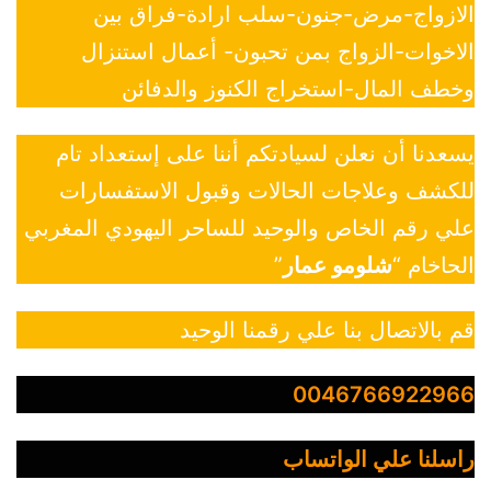
الازواج-مرض-جنون-سلب ارادة-فراق بين
الاخوات-الزواج بمن تحبون- أعمال استنزال
وخطف المال-استخراج الكنوز والدفائن
يسعدنا أن نعلن لسيادتكم أننا على إستعداد تام
للكشف وعلاجات الحالات وقبول الاستفسارات
علي رقم الخاص والوحيد للساحر اليهودي المغربي
الحاخام “
شلومو عمار
”
قم بالاتصال بنا علي رقمنا الوحيد
0046766922966
راسلنا علي الواتساب