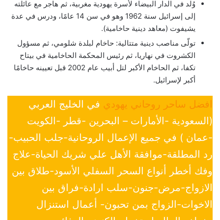
وُلد في الدار البيضاء لأسرة يهودية مغربية، ثم هاجر مع عائلته
إلى إسرائيل سنة 1962 وهو في سن 14 عامًا، ودرس في عدة
يشيفوت (معاهد دينية حاخامية).
تولّى مناصب دينية متتالية: حاخام لبلدة شلومي، ثم مسؤول
الكشروت في نهاريا، ثم رئيس المحكمة الحاخامية في بيتاح
تكفا، ثم الحاخام الأكبر لتل أبيب عام 2002 قبل تعيينه حاخامًا
أكبر لإسرائيل.
افضل ساحر روحاني يهودي
في الخليج العربي
(السعودية -الأمارات – البحرين -قطر -الكويت
-عمان ) في جميع الإعمال الروحانية-جلب الحبيب-
رد المطلقة-موافقة الأهل علي شريك الحياة-علاج
وفك أخطر أنواع السحر السفلي الأسود-طلاق بين
الازواج-مرض-جنون-سلب ارادة-فراق بين
الاخوات-الزواج بمن تحبون- أعمال استنزال