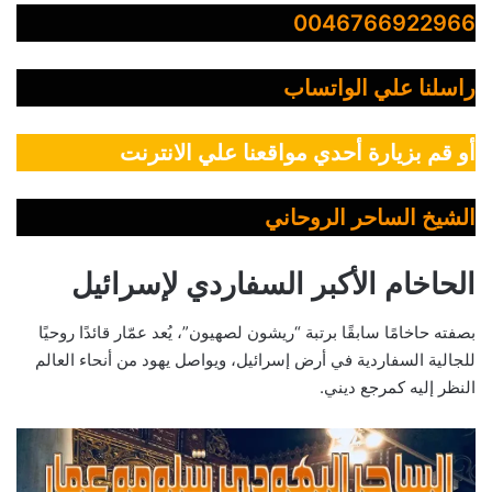
0046766922966
راسلنا علي الواتساب
أو قم بزيارة أحدي مواقعنا علي الانترنت
الشيخ الساحر الروحاني
الحاخام الأكبر السفاردي لإسرائيل
بصفته حاخامًا سابقًا برتبة “ريشون لصهيون”، يُعد عمّار قائدًا روحيًا
للجالية السفاردية في أرض إسرائيل، ويواصل يهود من أنحاء العالم
النظر إليه كمرجع ديني.