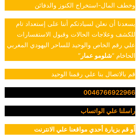
وخطف المال-استخراج الكنوز والدفائن
يسعدنا أن نعلن لسيادتكم أننا على إستعداد تام
للكشف وعلاجات الحالات وقبول الاستفسارات
علي رقم الخاص والوحيد للساحر اليهودي المغربي
الحاخام “
شلومو عمار
”
قم بالاتصال بنا علي رقمنا الوحيد
0046766922966
راسلنا علي الواتساب
أو قم بزيارة أحدي مواقعنا علي الانترنت