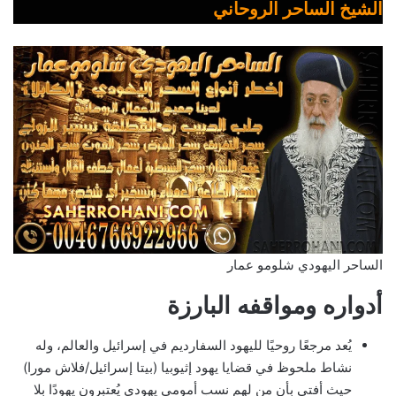
الشيخ الساحر الروحاني
الساحر اليهودي شلومو عمار
أدواره ومواقفه البارزة
يُعد مرجعًا روحيًا لليهود السفارديم في إسرائيل والعالم، وله
نشاط ملحوظ في قضايا يهود إثيوبيا (بيتا إسرائيل/فلاش مورا)
حيث أفتى بأن من لهم نسب أمومي يهودي يُعتبرون يهودًا بلا