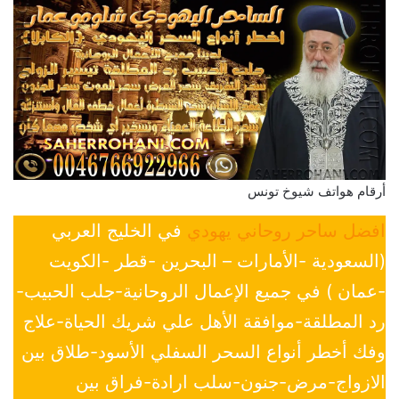
أرقام هواتف شيوخ تونس
افضل ساحر روحاني يهودي
في الخليج العربي
(السعودية -الأمارات – البحرين -قطر -الكويت
-عمان ) في جميع الإعمال الروحانية-جلب الحبيب-
رد المطلقة-موافقة الأهل علي شريك الحياة-علاج
وفك أخطر أنواع السحر السفلي الأسود-طلاق بين
الازواج-مرض-جنون-سلب ارادة-فراق بين