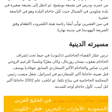
من عمره، ودرس في يشيفة بونيفيج، ثم انتقل إلى يشيفة صغيرة في
بلدة شلومي في الشمال حيث عُيّن حاخام البلدة وهو في التاسعة
عشرة.
في سن العشرين تولّى أيضًا رئاسة هيئة الكشروت (الطعام وفق
الشريعة اليهودية) في مدينة نهاريا.
مسيرته الدينية
درس عمّار القضاء الحاخامي (دايَنوث) في حيفا تحت إشراف
الحاخام يعقوب نيسان روزنثال، وكان مقرّبًا وتلميذًا للزعيم الروحي
لحزب شاس والحاخام الأكبر السفاردي السابق عوفاديا يوسف.
قبل تعيينه حاخامًا أكبر للسفارديم في إسرائيل، شغل منصب رئيس
المحكمة الحاخامية في بيتاح تكفا، ثم انتُخب عام 2002 حاخامًا أكبر
لتل أبيب، كأول حاخام أوحد للمدينة.
افضل ساحر روحاني يهودي
في الخليج العربي
(السعودية -الأمارات – البحرين -قطر -الكويت